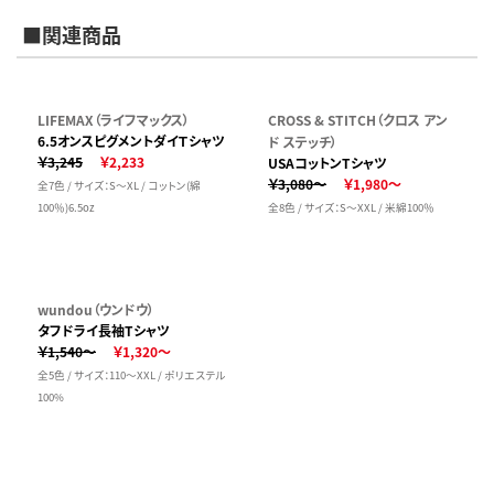
■関連商品
LIFEMAX（ライフマックス）
CROSS & STITCH（クロス アン
6.5オンスピグメントダイＴシャツ
ド ステッチ）
￥3,245
￥2,233
USAコットンTシャツ
￥3,080～
￥1,980～
全7色 / サイズ：S～XL / コットン(綿
100％)6.5oz
全8色 / サイズ：S～XXL / 米綿100％
wundou（ウンドウ）
タフドライ長袖Tシャツ
￥1,540～
￥1,320～
全5色 / サイズ：110～XXL / ポリエステル
100%