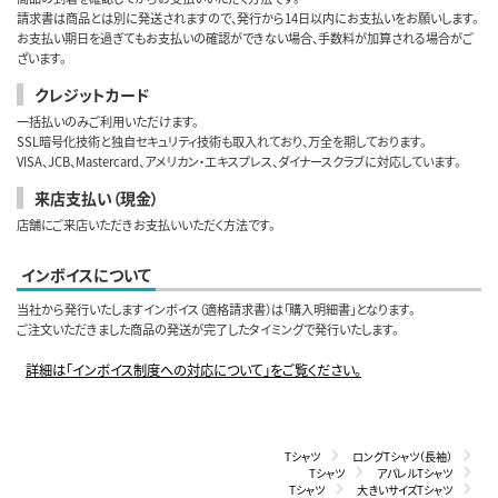
請求書は商品とは別に発送されますので、発行から14日以内にお支払いをお願いします。
お支払い期日を過ぎてもお支払いの確認ができない場合、手数料が加算される場合がご
ざいます。
クレジットカード
一括払いのみご利用いただけます。
SSL暗号化技術と独自セキュリティ技術も取入れており、万全を期しております。
VISA、JCB、Mastercard、アメリカン・エキスプレス、ダイナースクラブに対応しています。
来店支払い（現金）
店舗にご来店いただきお支払いいただく方法です。
インボイスについて
当社から発行いたしますインボイス（適格請求書）は「購入明細書」となります。
ご注文いただきました商品の発送が完了したタイミングで発行いたします。
詳細は「インボイス制度への対応について」をご覧ください。
Tシャツ
ロングTシャツ（長袖）
Tシャツ
アパレルTシャツ
Tシャツ
大きいサイズTシャツ