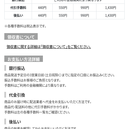
代引手数料
440円
550円
990円
1,430円
後払い
440円
550円
990円
1,430円
※各種手数料は税込表示です。
領収書について
領収書に関する詳細は「領収書について」をご覧ください。
お支払い方法詳細
銀行振込
商品発送予定日の3営業日前（土日祝除く）までに指定の口座にお振込みください。
振込手数料はお客様のご負担となります。
手数料はご利用の金融機関により異なります。
代金引換
商品のお届け時に配送業者へ代金をお支払いいただく方法です。
商品代・配送料の他に代引手数料がかかります。
手数料は左の各種手数料一覧をご確認ください。
後払い
商品の到着を確認してからお支払いいただく方法です。