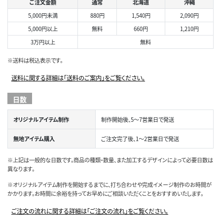
ご注文金額
通常
北海道
沖縄
5,000円未満
880円
1,540円
2,090円
5,000円以上
無料
660円
1,210円
3万円以上
無料
※送料は税込表示です。
送料に関する詳細は「送料のご案内」をご覧ください。
日数
オリジナルアイテム制作
制作開始後、5～7営業日で発送
無地アイテム購入
ご注文完了後、1～2営業日で発送
※上記は一般的な日数です。商品の種類・数量、また加工するデザインによって必要日数は
異なります。
※オリジナルアイテム制作を開始するまでに、打ち合わせや完成イメージ制作のお時間が
かかります。お時間に余裕を持ってお早めにご相談いただくことをおすすめいたします。
ご注文の流れに関する詳細は「ご注文の流れ」をご覧ください。