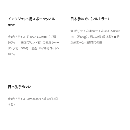
インクジェット用スポーツタオル
日本手ぬぐい（フルカラー）
new
全1色 / サイズ：本体サイズ：約33.5×90ｃ
全1色 / サイズ：約400×1100（mm） / 綿
ｍ 〈約30ｇ〉 / 綿：100％（日本製） ■特
100％ 表面(プリント面)：高密度シャー
別納期…2～3週間で発送
リング地 560匁 裏面：パイル地コットン
100％
日本製手ぬぐい
全1色 / サイズ：90㎝×35㎝ / 綿100％（日
本製）