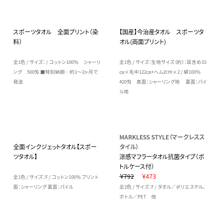
スポーツタオル 全面プリント（染
【国産】今治産タオル スポーツタ
料）
オル(両面プリント)
全1色 / サイズ： / コットン100％ シャーリ
全1色 / サイズ：生地サイズ（約）：耳含め33
ング 500匁 ■特別納期…約1～2ヶ月で
㎝×毛中122㎝+ヘム2cm×2 / 綿100％
発送
420匁 表面：シャーリング地 裏面：パイ
ル地
MARKLESS STYLE（マークレスス
全面インクジェットタオル【スポー
タイル）
ツタオル】
涼感マフラータオル抗菌タイプ（ボ
トルケース付）
￥792
￥473
全1色 / サイズ：F / コットン100％ プリント
面：シャーリング 裏面：パイル
全2色 / サイズ：F / タオル／ポリエステル、
ボトル／PET 他