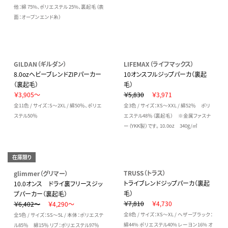
他：綿 75%、ポリエステル 25%、裏起毛（表
面：オープンエンド糸）
GILDAN（ギルダン）
LIFEMAX（ライフマックス）
8.0ozヘビーブレンドZIPパーカー
10オンスフルジップパーカ（裏起
（裏起毛）
毛）
￥3,905～
￥5,830
￥3,971
全11色 / サイズ：S～2XL / 綿50％、ポリエ
全3色 / サイズ：XS～XXL / 綿52％ ポリ
ステル50％
エステル48％（裏起毛） ※金属ファスナ
ー（YKK製）です。 10.0oz 340g/㎡
在庫限り
TRUSS（トラス）
glimmer（グリマー）
トライブレンドジップパーカ（裏起
10.0オンス ドライ裏フリースジッ
毛）
プパーカー（裏起毛）
￥7,810
￥4,730
￥6,402～
￥4,290～
全8色 / サイズ：XS～XL / ヘザーブラック：
全5色 / サイズ：SS～5L / 本体：ポリエステ
綿44% ポリエステル40% レーヨン16% オ
ル85％ 綿15％ リブ：ポリエステル97％