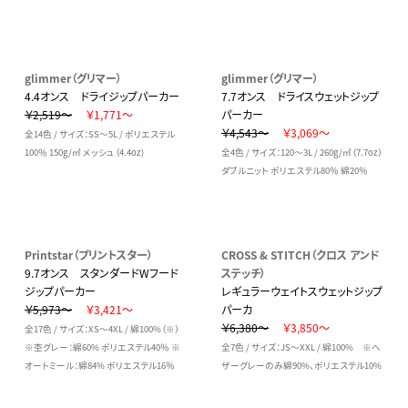
glimmer（グリマー）
glimmer（グリマー）
4.4オンス ドライジップパーカー
7.7オンス ドライスウェットジップ
￥2,519～
￥1,771～
パーカー
￥4,543～
￥3,069～
全14色 / サイズ：SS～5L / ポリエステル
100％ 150g/㎡ メッシュ（4.4oz)
全4色 / サイズ：120～3L / 260g/㎡（7.7oz）
ダブルニット ポリエステル80％ 綿20％
Printstar（プリントスター）
CROSS & STITCH（クロス アンド
9.7オンス スタンダードWフード
ステッチ）
ジップパーカー
レギュラーウェイトスウェットジップ
￥5,973～
￥3,421～
パーカ
￥6,380～
￥3,850～
全17色 / サイズ：XS～4XL / 綿100%（※）
※杢グレー：綿60% ポリエステル40％ ※
全7色 / サイズ：JS～XXL / 綿100% ※ヘ
オートミール：綿84% ポリエステル16％
ザーグレーのみ綿90%、ポリエステル10%