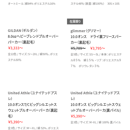
オートミール：綿84% ポリエステル16%
ステル48％（表面：綿100％） 30S×10S
在庫限り
GILDAN（ギルダン）
glimmer（グリマー）
8.0ozヘビーブレンドプルオーバー
10.0オンス ドライ裏フリースパー
パーカー（裏起毛）
カー（裏起毛）
￥3,333～
￥5,709～
￥3,795～
全22色 / サイズ：S～2XL / 綿50％、ポリエ
全5色 / サイズ：SS～5L / 本体：ポリエステ
ステル50％
ル８５％ 綿１５％ ・ リブ：ポリエステル９
７％ ポリウレタン３％
United Athle（ユナイテッドアス
United Athle（ユナイテッドアス
レ）
レ）
10.0オンスT/Cビッグシルエットス
10.0オンス ビッグシルエットスウェ
ウェットプルオーバーパーカ（裏起
ットプルオーバーパーカ(裏パイル)
毛）
￥5,390～
￥5,390～
全3色 / サイズ：M~XL / 綿 100％ 裏パイル
全3色 / サイズ：M～XL / 綿 52%、ポリエス