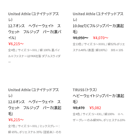
United Athle（ユナイテッドアス
United Athle（ユナイテッドアス
レ）
レ）
12.7オンス ヘヴィーウェイト ス
10.0ozT/Cフルジップパーカ(裏起
ウェット フルジップ パーカ(裏パ
毛)
イル)
￥6,050～
￥4,070～
￥6,215～
全13色 / サイズ：S～XXXL / 綿52％ポリエ
全4色 / サイズ：S～XXL / 綿 100％ 裏パイ
ステル48％（表面：綿100％） 30S×10S
ル※ファスナーはYKK社製 ダブルスライダ
ー
United Athle（ユナイテッドアス
TRUSS（トラス）
レ）
ヘビーウェイトジップパーカ（裏起
12.0オンス ヘヴィーウェイト ス
毛）
ウェット フルジップ パーカ(裏起
￥8,470
￥5,082
毛)
全4色 / サイズ：S～XXL / 綿100% ※ヘ
￥6,215～
ザーグレーのみ綿90%、ポリエステル10%
全7色 / サイズ：S～XXL / ミックスグレー：
綿 65％、ポリエステル 35％（混紡糸）・その