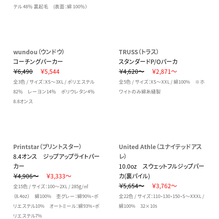
テル 48％ 裏起毛 (表面：綿 100％）
wundou（ウンドウ）
TRUSS（トラス）
コーチングパーカー
スタンダードP/Oパーカ
￥6,490
￥5,544
￥4,620～
￥2,871～
全3色 / サイズ：XS～3XL / ポリエステル
全5色 / サイズ：XS～XXL / 綿100% ※ホ
82％ レーヨン14％ ポリウレタン4％
ワイトのみ綿糸縫製
8.8オンス
Printstar（プリントスター）
United Athle（ユナイテッドアス
8.4オンス ジップアップライトパー
レ）
カー
10.0oz スウェットフルジップパー
￥4,906～
￥3,333～
カ(裏パイル)
￥5,654～
￥3,762～
全15色 / サイズ：100～2XL / 285g/㎡
（8.4oz） 綿100% 杢グレー：綿90%・ポ
全22色 / サイズ：110・130・150・S～XXXL /
リエステル10% オートミール：綿93%・ポ
綿100% 32×10s
リエステル7%