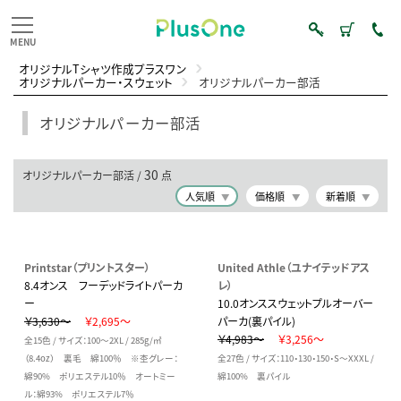
オリジナルTシャツ作成プラスワン
オリジナルパーカー・スウェット
オリジナルパーカー部活
オリジナルパーカー部活
30
オリジナルパーカー部活 /
点
人気順
価格順
新着順
Printstar（プリントスター）
United Athle（ユナイテッドアス
8.4オンス フーデッドライトパーカ
レ）
ー
10.0オンススウェットプルオーバー
￥3,630～
￥2,695～
パーカ(裏パイル)
￥4,983～
￥3,256～
全15色 / サイズ：100～2XL / 285g/㎡
（8.4oz） 裏毛 綿100％ ※杢グレー：
全27色 / サイズ：110・130・150・S～XXXL /
綿90% ポリエステル10％ オートミー
綿100% 裏パイル
ル：綿93% ポリエステル7％