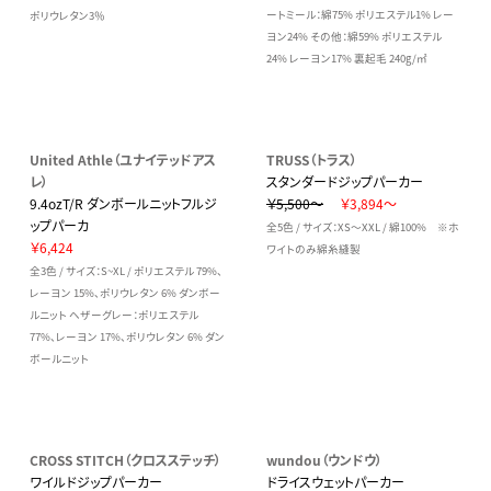
ートミール：綿75% ポリエステル1% レー
ポリウレタン3％
ヨン24% その他：綿59% ポリエステル
24% レーヨン17% 裏起毛 240g/㎡
United Athle（ユナイテッドアス
TRUSS（トラス）
レ）
スタンダードジップパーカー
9.4ozT/R ダンボールニットフルジ
￥5,500～
￥3,894～
ップパーカ
全5色 / サイズ：XS～XXL / 綿100% ※ホ
￥6,424
ワイトのみ綿糸縫製
全3色 / サイズ：S~XL / ポリエステル 79%、
レーヨン 15%、ポリウレタン 6% ダンボー
ルニット ヘザーグレー：ポリエステル
77%、レーヨン 17%、ポリウレタン 6% ダン
ボールニット
CROSS STITCH（クロスステッチ）
wundou（ウンドウ）
ワイルドジップパーカー
ドライスウェットパーカー