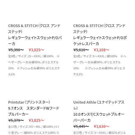
CROSS & STITCH（クロス アンド
CROSS & STITCH（クロス アンド
ステッチ）
ステッチ）
レギュラーウェイトスウェットP/Oパ
レギュラーウェイトスウェットP/Oポ
ーカ
ケットレスパーカ
￥5,390～
￥3,025～
￥5,610～
￥3,168～
全8色 / サイズ：JS～XXXL / 綿100% ※
全6色 / サイズ：S～XXXL / 綿100% ※ヘ
ヘザーグレーのみ綿90%、ポリエステル
ザーグレーのみ綿90%、ポリエステル
10% ※アッシュのみ綿99% ポリエステ
10% ※アッシュのみ綿99% ポリエス
ル1%
テル1%
Printstar（プリントスター）
United Athle（ユナイテッドアス
9.7オンス スタンダードWフード
レ）
プルパーカー
10.0オンスT/Cスウェットプルオー
￥5,379～
￥3,025～
バーパーカ
￥5,445～
￥3,630～
全17色 / サイズ：XS～4XL / 綿100%（※）
※杢グレー：綿60% ポリエステル40% ※
全17色 / サイズ：S～XXXL / 綿52％ポリエ