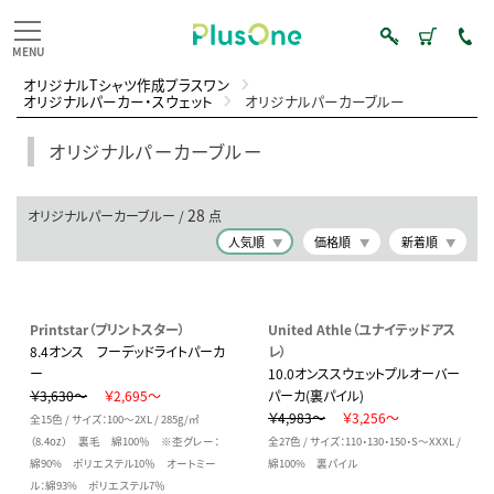
オリジナルTシャツ作成プラスワン
オリジナルパーカー・スウェット
オリジナルパーカーブルー
オリジナルパーカーブルー
28
オリジナルパーカーブルー /
点
人気順
価格順
新着順
Printstar（プリントスター）
United Athle（ユナイテッドアス
8.4オンス フーデッドライトパーカ
レ）
ー
10.0オンススウェットプルオーバー
￥3,630～
￥2,695～
パーカ(裏パイル)
￥4,983～
￥3,256～
全15色 / サイズ：100～2XL / 285g/㎡
（8.4oz） 裏毛 綿100％ ※杢グレー：
全27色 / サイズ：110・130・150・S～XXXL /
綿90% ポリエステル10％ オートミー
綿100% 裏パイル
ル：綿93% ポリエステル7％