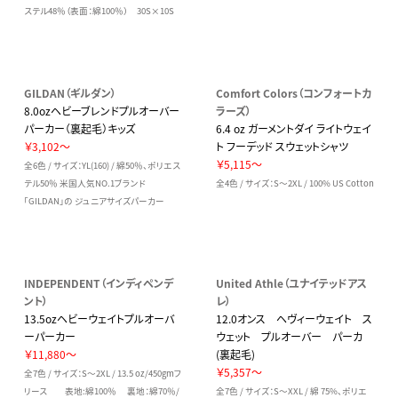
ステル48％（表面：綿100％） 30S×10S
GILDAN（ギルダン）
Comfort Colors（コンフォートカ
8.0ozヘビーブレンドプルオーバー
ラーズ）
パーカー（裏起毛）キッズ
6.4 oz ガーメントダイ ライトウェイ
￥3,102～
ト フーデッド スウェットシャツ
￥5,115～
全6色 / サイズ：YL(160) / 綿50％、ポリエス
テル50％ 米国人気NO.1ブランド
全4色 / サイズ：S～2XL / 100% US Cotton
「GILDAN」の ジュニアサイズパーカー
INDEPENDENT（インディペンデ
United Athle（ユナイテッドアス
ント）
レ）
13.5ozヘビーウェイトプルオーバ
12.0オンス ヘヴィーウェイト ス
ーパーカー
ウェット プルオーバー パーカ
￥11,880～
(裏起毛)
￥5,357～
全7色 / サイズ：S～2XL / 13.5 oz/450gmフ
リース 表地:綿100％ 裏地：綿70％/
全7色 / サイズ：S～XXL / 綿 75%、ポリエ