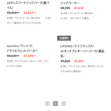
10オンスフードジップパーカ(裏パ
ジップパーカー
イル)
￥4,785
￥3,630
￥6,050～
￥4,433～
全10色 / サイズ：S～L / 綿100%
全8色 / サイズ：S～3L / 綿 100% ※[杢
11.2oz 30s×30s×7s裏毛
グレー]綿90％ ポリエステル10％
在庫限り
wundou（ウンドウ）
LIFEMAX（ライフマックス）
ドライスウェットパーカー
10オンスプルオーバーパーカ（裏起
￥4,620～
￥3,949～
毛）
￥5,060
￥3,465
全6色 / サイズ：110～150、S～XXL / ポリ
エステル100％
全4色 / サイズ：XS～XXL / 綿52％、ポリエ
ステル48％（裏起毛）
⟨
1
⟩