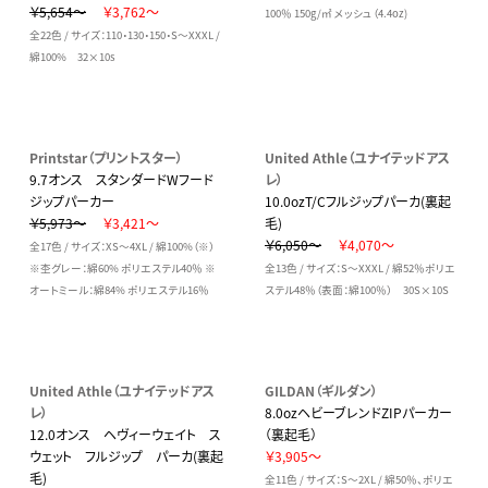
￥5,654～
￥3,762～
100％ 150g/㎡ メッシュ（4.4oz)
全22色 / サイズ：110・130・150・S～XXXL /
綿100% 32×10s
Printstar（プリントスター）
United Athle（ユナイテッドアス
9.7オンス スタンダードWフード
レ）
ジップパーカー
10.0ozT/Cフルジップパーカ(裏起
￥5,973～
￥3,421～
毛)
￥6,050～
￥4,070～
全17色 / サイズ：XS～4XL / 綿100%（※）
※杢グレー：綿60% ポリエステル40％ ※
全13色 / サイズ：S～XXXL / 綿52％ポリエ
オートミール：綿84% ポリエステル16％
ステル48％（表面：綿100％） 30S×10S
United Athle（ユナイテッドアス
GILDAN（ギルダン）
レ）
8.0ozヘビーブレンドZIPパーカー
12.0オンス ヘヴィーウェイト ス
（裏起毛）
ウェット フルジップ パーカ(裏起
￥3,905～
毛)
全11色 / サイズ：S～2XL / 綿50％、ポリエ