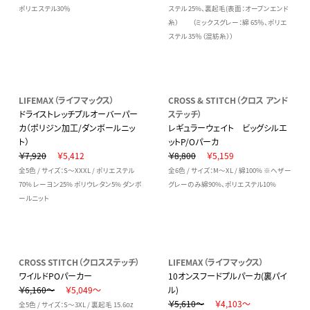
ポリエステル30％
ステル 25%、裏起毛(表面：オープンエンド
糸） （ミックスグレー：綿 65％、ポリエ
ステル 35％（混紡糸））
LIFEMAX（ライフマックス）
CROSS & STITCH（クロス アンド
ドライストレッチプルオーバーパー
ステッチ）
カ（ポリジン加工/ダンボールニッ
レギュラーウェイト ビッグシルエ
ト）
ットP/Oパーカ
￥7,920
￥5,412
￥8,800
￥5,159
全5色 / サイズ：S～XXXL / ポリエステル
全6色 / サイズ：M～XL / 綿100% ※ヘザー
70% レーヨン25% ポリウレタン5% ダンボ
グレーのみ綿90%、ポリエステル10%
ールニット
CROSS STITCH（クロスステッチ）
LIFEMAX（ライフマックス）
ワイルドPOパーカー
10オンスフードプルパーカ(裏パイ
￥6,160～
￥5,049～
ル)
￥5,610～
￥4,103～
全5色 / サイズ：S～3XL / 裏起毛 15.6oz