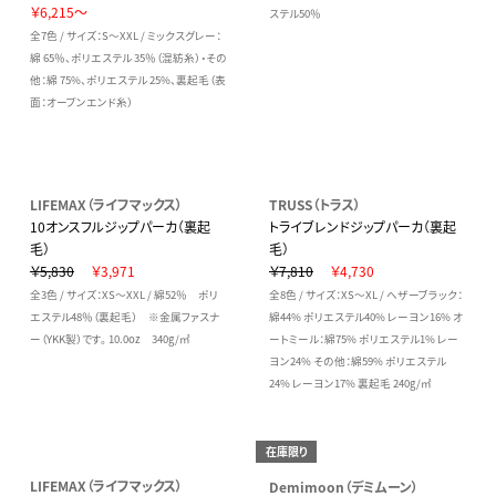
￥6,215～
ステル50％
全7色 / サイズ：S～XXL / ミックスグレー：
綿 65％、ポリエステル 35％（混紡糸）・その
他：綿 75%、ポリエステル 25%、裏起毛（表
面：オープンエンド糸）
LIFEMAX（ライフマックス）
TRUSS（トラス）
10オンスフルジップパーカ（裏起
トライブレンドジップパーカ（裏起
毛）
毛）
￥5,830
￥3,971
￥7,810
￥4,730
全3色 / サイズ：XS～XXL / 綿52％ ポリ
全8色 / サイズ：XS～XL / ヘザーブラック：
エステル48％（裏起毛） ※金属ファスナ
綿44% ポリエステル40% レーヨン16% オ
ー（YKK製）です。 10.0oz 340g/㎡
ートミール：綿75% ポリエステル1% レー
ヨン24% その他：綿59% ポリエステル
24% レーヨン17% 裏起毛 240g/㎡
在庫限り
LIFEMAX（ライフマックス）
Demimoon（デミムーン）