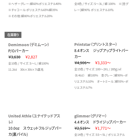
※ヘザーグレー:綿60%ポリエステル40%
全8色 / サイズ：S～3L / 綿 100% ※[杢グ
※チャコール:ポリエステル65%綿35%
レー]綿90％ ポリエステル10％
※その他:綿80%ポリエステル20%
在庫限り
Printstar（プリントスター）
Demimoon（デミムーン）
8.4オンス ジップアップライトパー
P/Oパーカー
カー
￥3,630
￥2,827
￥4,906～
￥3,333～
全10色 / サイズ：S～L / 綿100%
全15色 / サイズ：100～2XL / 285g/㎡
11.2oz 30s×30s×7s裏毛
（8.4oz） 綿100% 杢グレー：綿90%・ポ
リエステル10% オートミール：綿93%・ポ
リエステル7%
United Athle（ユナイテッドアス
glimmer（グリマー）
レ）
4.4オンス ドライジップパーカー
10.0oz スウェットフルジップパー
￥2,519～
￥1,771～
カ(裏パイル)
全14色 / サイズ：SS～5L / ポリエステル