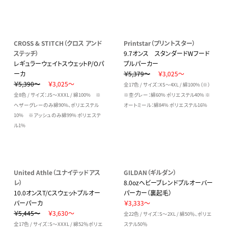
CROSS & STITCH（クロス アンド
Printstar（プリントスター）
ステッチ）
9.7オンス スタンダードWフード
レギュラーウェイトスウェットP/Oパ
プルパーカー
ーカ
￥5,379～
￥3,025～
￥5,390～
￥3,025～
全17色 / サイズ：XS～4XL / 綿100%（※）
全8色 / サイズ：JS～XXXL / 綿100% ※
※杢グレー：綿60% ポリエステル40% ※
ヘザーグレーのみ綿90%、ポリエステル
オートミール：綿84% ポリエステル16%
10% ※アッシュのみ綿99% ポリエステ
ル1%
United Athle（ユナイテッドアス
GILDAN（ギルダン）
レ）
8.0ozヘビーブレンドプルオーバー
10.0オンスT/Cスウェットプルオー
パーカー（裏起毛）
バーパーカ
￥3,333～
￥5,445～
￥3,630～
全22色 / サイズ：S～2XL / 綿50％、ポリエ
全17色 / サイズ：S～XXXL / 綿52％ポリエ
ステル50％