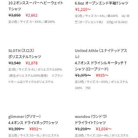
10.2オンススーパーヘビーウェイト
6.6oz オープンエンド半袖Tシャツ
Ｔシャツ
￥1,210～
￥3,850
￥2,662
全2色 / サイズ：S～XXL / 綿100％ 16/-天
全13色 / サイズ：S～XXXL / 綿100％
竺（オープンエンド糸） 225g/㎡（6.6oz）
SLOTH（スロス）
United Athle（ユナイテッドアス
ポリエステルTシャツ
レ）
￥1,540
￥1,078
4.7オンス ドライシルキータッチ T
シャツ (ローブリード)
全3色 / サイズ：S~XL / ポリエステル100％
￥1,375～
￥935～
（再生ポリエステル100％使用） ※ブラン
ドネームはリサイクルポリエステル
全14色 / サイズ：S～XXXL / ポリエステル
100% 75D
glimmer（グリマー）
wundou（ウンドウ）
4.4オンス ドライVネックTシャツ
ドライライトTシャツ
￥1,309～
￥891～
￥1,210～
￥1,034～
全12色 / サイズ：SS～5L / ポリエステル
全28色 / サイズ：110～4XL / ポリエステル