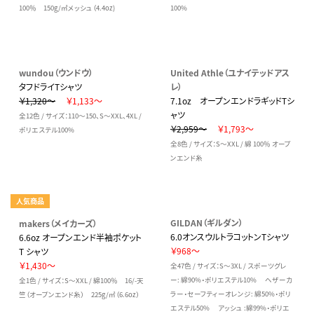
100％ 150g/㎡メッシュ（4.4oz)
100%
wundou（ウンドウ）
United Athle（ユナイテッドアス
タフドライTシャツ
レ）
￥1,320～
￥1,133～
7.1oz オープンエンドラギッドTシ
ャツ
全12色 / サイズ：110～150、S～XXL、4XL /
￥2,959～
￥1,793～
ポリエステル100%
全8色 / サイズ：S～XXL / 綿 100％ オープ
ンエンド糸
人気商品
GILDAN（ギルダン）
makers（メイカーズ）
6.0オンスウルトラコットンTシャツ
6.6oz オープンエンド半袖ポケット
￥968～
T シャツ
￥1,430～
全47色 / サイズ：S～3XL / スポーツグレ
ー: 綿90%・ポリエステル10% ヘザーカ
全1色 / サイズ：S～XXL / 綿100％ 16/-天
ラー・セーフティーオレンジ: 綿50%・ポリ
竺（オープンエンド糸） 225g/㎡（6.6oz）
エステル50% アッシュ :綿99%・ポリエ