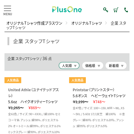
オリジナルTシャツ作成プラスワン
オリジナルTシャツ
企業 スタ
ッフTシャツ
企業 スタッフTシャツ
36
企業 スタッフTシャツ /
点
人気順
価格順
新着順
人気商品
人気商品
United Athle（ユナイテッドアス
Printstar（プリントスター）
レ）
5.6オンス ヘビーウェイトTシャツ
5.6oz ハイクオリティーTシャツ
￥1,199～
￥748～
￥1,265～
￥869～
全47色 / サイズ：100～150、WＭ～WL、XS
全61色 / サイズ：90～XXXL / 綿100% セミ
～5XL / 5.6Oz 17/1天竺 綿100％ ※杢
コーマ糸 アッシュ:綿98%、ポリエステル
グレー：綿80％ ポリエステル20％、アッシ
2% オートミール:綿99%、ポリエステル1%
ュ：綿95％ ポリエステル5％
ミックスグレー:綿90%、ポリエステル10%