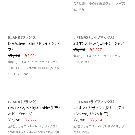
ステル1% その他：綿100％ オープン
エンド糸
BLANK（ブランク）
LIFEMAX（ライフマックス）
Dry Active T-shirt（ドライアクティ
5.3オンス ドライ/コットンTシャツ
ブ）
￥3,410
￥2,277
￥2,420
￥2,024
全3色 / サイズ：S～XL / ポリエステル
全8色 / サイズ：XS～2XL / ポリエステル
70％、綿30％
100%（BRING Material 20%） 160g/平方
メートル - 4.7oz
BLANK（ブランク）
LIFEMAX（ライフマックス）
Dry Heavy Weight T-shirt（ドライ
5.6オンス リサイクルポリエステル
ヘビーウェイト）
Tシャツ(ポリジン加工)
￥2,750
￥2,299
￥4,290
￥2,959
全8色 / サイズ：XS～2XL / ポリエステル
全3色 / サイズ：S～XXL / リサイクルポリエ
100%（BRING Material 20%） 220g/平方
ステル100％