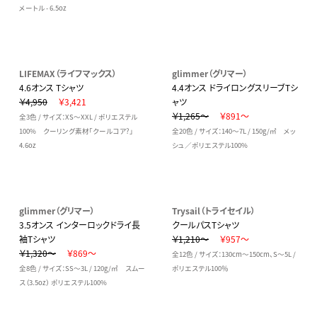
メートル - 6.5oz
LIFEMAX（ライフマックス）
glimmer（グリマー）
4.6オンス Tシャツ
4.4オンス ドライロングスリーブTシ
￥4,950
￥3,421
ャツ
￥1,265～
￥891～
全3色 / サイズ：XS～XXL / ポリエステル
100% クーリング素材「クールコア?」
全20色 / サイズ：140～7L / 150g/㎡ メッ
4.6oz
シュ／ポリエステル100%
glimmer（グリマー）
Trysail（トライセイル）
3.5オンス インターロックドライ長
クールパスTシャツ
袖Tシャツ
￥1,210～
￥957～
￥1,320～
￥869～
全12色 / サイズ：130cm～150cm、S～5L /
全8色 / サイズ：SS～3L / 120g/㎡ スムー
ポリエステル100％
ス（3.5oz） ポリエステル100%