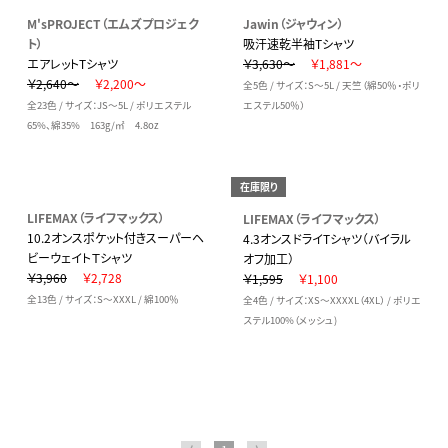
M'sPROJECT（エムズプロジェク
Jawin（ジャウィン）
ト）
吸汗速乾半袖Tシャツ
エアレットTシャツ
￥3,630～
￥1,881～
￥2,640～
￥2,200～
全5色 / サイズ：S～5L / 天竺（綿50％・ポリ
全23色 / サイズ：JS～5L / ポリエステル
エステル50％）
65%、綿35% 163g/㎡ 4.8oz
在庫限り
LIFEMAX（ライフマックス）
LIFEMAX（ライフマックス）
10.2オンスポケット付きスーパーヘ
4.3オンスドライTシャツ（バイラル
ビーウェイトＴシャツ
オフ加工）
￥3,960
￥2,728
￥1,595
￥1,100
全13色 / サイズ：S～XXXL / 綿100％
全4色 / サイズ：XS～XXXXL（4XL） / ポリエ
ステル100%（メッシュ)