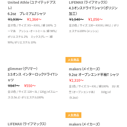
United Athle（ユナイテッドアス
LIFEMAX（ライフマックス）
レ）
4.3オンスドライＴシャツ（ポリジン
6.2oz プレミアムTシャツ
加工）
￥1,936～
￥1,364～
￥1,540～
￥1,056～
全37色 / サイズ：XS～XXXL / 綿 100％ コ
全25色 / サイズ：130～XXXXL（4XL） / ポリ
ーマ糸 アッシュ・オートミール：綿 98％/
エステル100%（メッシュ)
ポリエステル 2％ ミックスグレー：綿
90％/ポリエステル 10％
人気商品
glimmer（グリマー）
makers（メイカーズ）
3.5オンス インターロックドライTシ
9.2oz オープンエンド半袖T シャツ
ャツ
￥2,310～
￥847～
￥550～
全1色 / サイズ：S～XXL / 綿100％ 10/-天
全15色 / サイズ：120～3L / 120ｇ/㎡スムー
竺（オープンエンド糸） 310g/㎡
ス（3.5o.z） ポリエステル100％
（9.2oz）
人気商品
LIFEMAX（ライフマックス）
makers（メイカーズ）