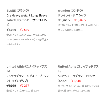
BLANK（ブランク）
wundou（ウンドウ）
Dry Heavy Weight Long Sleeve
ドライライトポロシャツ
T-shirt（ドライヘビーウェイトロン
￥1,760～
￥1,507～
T）
全28色 / サイズ：110～150・S～4XL / ポリ
￥3,080
￥2,530
エステル100%・3.9オンス
全6色 / サイズ：XS～2XL / ポリエステル
100%（BRING Material20%） 220g/平方メ
ートル - 6.5oz
United Athle（ユナイテッドアス
United Athle（ユナイテッドアス
レ）
レ）
5.6ozラグランロングスリーブTシャ
5.6オンス ラグラン Tシャツ
ツ(1.6インチリブ)
￥2,629
￥1,848
￥3,223
￥2,277
全7色 / サイズ：S～XL / 綿 100％ アッシュ
全4色 / サイズ：M～XL / 綿 100%
部分：綿 98％、ポリエステル 2％