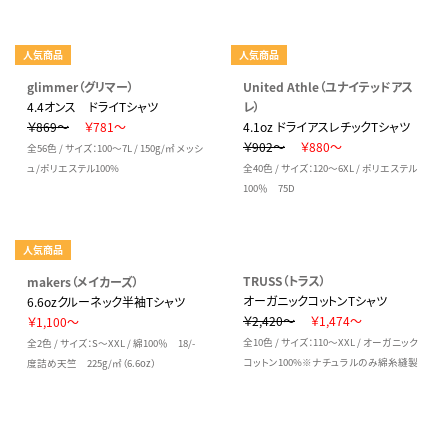
人気商品
人気商品
glimmer（グリマー）
United Athle（ユナイテッドアス
4.4オンス ドライTシャツ
レ）
￥869～
￥781～
4.1oz ドライアスレチックTシャツ
￥902～
￥880～
全56色 / サイズ：100～7L / 150g/㎡ メッシ
ュ/ポリエステル100%
全40色 / サイズ：120～6XL / ポリエステル
100％ 75D
人気商品
TRUSS（トラス）
makers（メイカーズ）
オーガニックコットンTシャツ
6.6ozクルーネック半袖Tシャツ
￥2,420～
￥1,474～
￥1,100～
全10色 / サイズ：110～XXL / オーガニック
全2色 / サイズ：S～XXL / 綿100％ 18/-
コットン100%※ナチュラルのみ綿糸縫製
度詰め天竺 225g/㎡（6.6oz）