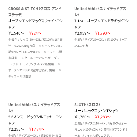
CROSS & STITCH（クロス アンド
United Athle（ユナイテッドアス
ステッチ）
レ）
オープンエンドマックスウェイトTシ
7.1oz オープンエンドラギッドTシ
ャツ
ャツ
￥1,540～
￥924～
￥2,959～
￥1,793～
全41色 / サイズ：90～5XL / 綿100％ 16/-天
全8色 / サイズ：S～XXL / 綿 100％ オープ
竺 6.2oz（210g/㎡） ※クールアッシュ：
ンエンド糸
綿99%、ポリエステル1% ※ホワイト：綿
糸縫製 ※クールアッシュ、ヘザーグレ
ー、チャコール：リングスパン糸使用 ※
オープンエンド糸（空気紡績糸）使用 ※
チャコールは杢調
United Athle（ユナイテッドアス
SLOTH（スロス）
レ）
オーガニックコットンTシャツ
5.6オンス ビッグシルエット Tシ
￥1,760～
￥1,283～
ャツ
全5色 / サイズ：110～XXL / 綿100％(オー
￥2,255～
￥1,474～
ガニック100％コットン使用) ※ブランドネ
全6色 / サイズ：S～XXL / 綿100％（セミコ
ーム：リサイクルポリエステル