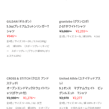
GILDAN（ギルダン）
granlobo（グランロボ）
5.3ozプレミアムコットンリンガーT
Z-GTホワイトTシャツ
シャツ
￥3,080～
￥2,255～
￥946～
全1色 / サイズ：S～5L / 綿100％ 4.1oz
全4色 / サイズ：XS～2XL / 5.3 oz(180g/
㎡) ：綿100% （スポーツグレー/ネイビ
ー スポーツグレー/ブラック 綿90%/ポリ
エステル10%）
CROSS & STITCH（クロス アンド
United Athle（ユナイテッドアス
ステッチ）
レ）
オープンエンドマックスウェイトTシ
9.1オンス マグナムウェイト ビッ
ャツ(ポケット付)
グシルエット Tシャツ
￥1,980～
￥1,276～
￥2,970
￥2,277
全8色 / サイズ：S～XXL / 16/- 天竺
全9色 / サイズ：M～XL / 綿 100% オープン
6.2oz (210g/㎡) 綿100% ※オープン
エンド糸 ※切れるネーム（TEAR AWAY