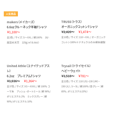
人気商品
TRUSS（トラス）
makers（メイカーズ）
オーガニックコットンTシャツ
6.6ozクルーネック半袖Tシャツ
￥2,420～
￥1,474～
￥1,100～
全10色 / サイズ：110～XXL / オーガニック
全2色 / サイズ：S～XXL / 綿100％ 18/-
コットン100%※ナチュラルのみ綿糸縫製
度詰め天竺 225g/㎡（6.6oz）
United Athle（ユナイテッドアス
Trysail（トライセイル）
レ）
ヘビーウェイト
6.2oz プレミアムTシャツ
￥1,518～
￥781～
￥1,936～
￥1,364～
全22色 / サイズ：110（JS)・130（JM）・
全37色 / サイズ：XS～XXXL / 綿 100％ コ
150（JL）、S～5L / 綿100％（杢グレー：綿
ーマ糸 アッシュ・オートミール：綿 98％/
85％、ポリエステル15％）
ポリエステル 2％ ミックスグレー：綿
90％/ポリエステル 10％