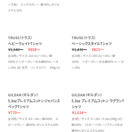
ーマ糸） ミックスグレー：綿 90%、ポリエ
ステル 10%
TRUSS（トラス）
TRUSS（トラス）
ヘビーウェイトTシャツ
ベーシックスタイルTシャツ
￥1,540～
￥858～
￥1,430～
￥825～
全28色 / サイズ：110（JL）～XXL / 綿
全23色 / サイズ：150（JL)～XXL / 綿
100％※ヘザーグレーのみ綿85%レーヨ
100％ ヘザーグレーのみ綿85％・レーヨ
ン15% 18/-天竺 リングスパン 190g/㎡
ン15％
GILDAN（ギルダン）
GILDAN（ギルダン）
5.3ozプレミアムコットンジャパンス
5.3oz プレミアムコットン ラグランT
ペックTシャツ
シャツ
￥770～
￥1,034～
全25色 / サイズ：XS～2XL / 綿100％ ス
全5色 / サイズ：S～2XL / 5.3oz(180g/㎡)：
ポーツグレー：綿90％。ポリエステル10％
綿100% （スポーツグレー/ブラックのみ
綿90%/ポリエステル10%）