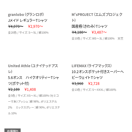
granlobo（グランロボ）
M'sPROJECT（エムズプロジェク
Jメイド レギュラーTシャツ
ト）
￥4,070～
￥2,970～
国産極（きわみ）Tシャツ
￥4,180～
￥3,487～
全20色 / サイズ：S～5L / 綿100%
全10色 / サイズ：WS～3L / 綿100% 天竺
United Athle（ユナイテッドアス
LIFEMAX（ライフマックス）
レ）
10.2オンスポケット付きスーパーヘ
5.6オンス ハイクオリティーTシャ
ビーウェイトＴシャツ
ツ(ポケット付)
￥3,960
￥2,728
￥2,189
￥1,408
全13色 / サイズ：S～XXXL / 綿100％
全5色 / サイズ：XS～XL / 綿100%（セミコ
ーマ糸）アッシュ：綿 98％、ポリエステル
2％ ミックスグレー：綿 90%、ポリエステ
ル 10%
在庫限り