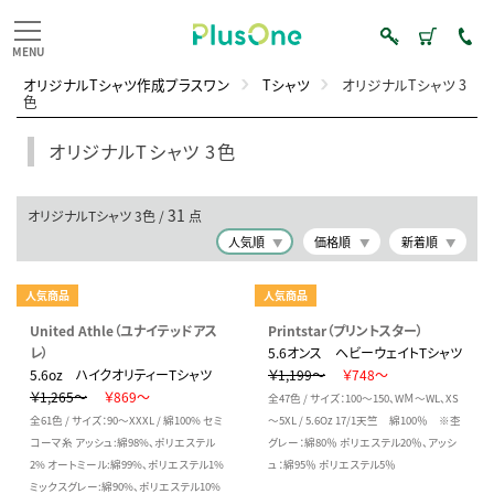
オリジナルTシャツ作成プラスワン
Tシャツ
オリジナルTシャツ 3
色
オリジナルTシャツ 3色
31
オリジナルTシャツ 3色 /
点
人気順
価格順
新着順
人気商品
人気商品
United Athle（ユナイテッドアス
Printstar（プリントスター）
レ）
5.6オンス ヘビーウェイトTシャツ
5.6oz ハイクオリティーTシャツ
￥1,199～
￥748～
￥1,265～
￥869～
全47色 / サイズ：100～150、WＭ～WL、XS
全61色 / サイズ：90～XXXL / 綿100% セミ
～5XL / 5.6Oz 17/1天竺 綿100％ ※杢
コーマ糸 アッシュ:綿98%、ポリエステル
グレー：綿80％ ポリエステル20％、アッシ
2% オートミール:綿99%、ポリエステル1%
ュ：綿95％ ポリエステル5％
ミックスグレー:綿90%、ポリエステル10%