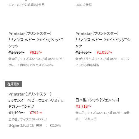
エンド糸（空気紡績糸）使用
LABEL）仕様
Printstar（プリントスター）
Printstar（プリントスター）
5.6オンス ヘビーウェイトポケットT
5.6オンス ヘビーウェイトビッグTシ
シャツ
ャツ
￥1,595～
￥825～
￥1,705～
￥1,056～
全10色 / サイズ：XS～3XL / 綿100％ ※ 杢
全7色 / サイズ：S～XL / 綿100％ ※ホワ
グレー ： 綿80％ ポリエステル20％
イトのみ綿糸縫製
在庫限り
Printstar（プリントスター）
日本製Ｔシャツ【ジェントル】
5.6オンス ヘビーウェイトリミテッ
￥3,718～
ドカラーTシャツ
￥1,199～
￥792～
全61色 / サイズ：XS～LL / 綿100％ 30番
手コーマ糸天竺
全15色 / サイズ：150～XXXL /
190g/m（5.6oz） 17/- 天竺 ： 綿100％