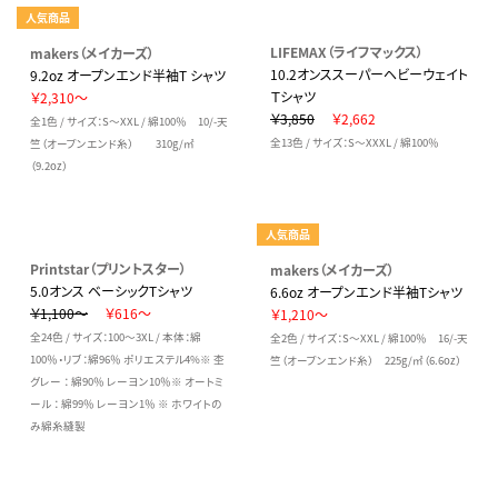
人気商品
LIFEMAX（ライフマックス）
makers（メイカーズ）
10.2オンススーパーヘビーウェイト
9.2oz オープンエンド半袖T シャツ
Ｔシャツ
￥2,310～
￥3,850
￥2,662
全1色 / サイズ：S～XXL / 綿100％ 10/-天
全13色 / サイズ：S～XXXL / 綿100％
竺（オープンエンド糸） 310g/㎡
（9.2oz）
人気商品
Printstar（プリントスター）
makers（メイカーズ）
5.0オンス ベーシックTシャツ
6.6oz オープンエンド半袖Tシャツ
￥1,100～
￥616～
￥1,210～
全24色 / サイズ：100～3XL / 本体：綿
全2色 / サイズ：S～XXL / 綿100％ 16/-天
100％・リブ：綿96％ ポリエステル4%※ 杢
竺（オープンエンド糸） 225g/㎡（6.6oz）
グレー ： 綿90％ レーヨン10％※ オートミ
ール ： 綿99％ レーヨン1％ ※ ホワイトの
み綿糸縫製