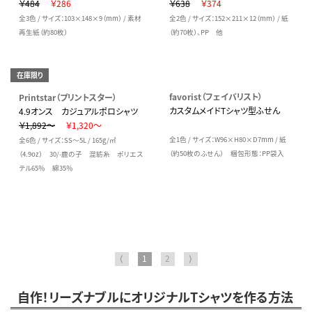
￥484
￥286
￥638
￥374
全3色 / サイズ：103×148×9（mm） / 素材
全2色 / サイズ：152×211×12（mm） / 紙
再生紙（約80枚）
（約70枚）、PP 他
在庫限り
favorist（フェイバリスト）
Printstar（プリントスター）
カスタムメイドTシャツ型ふせん
4.9オンス カジュアルポロシャツ
￥1,892～
￥1,320～
全1色 / サイズ：W96×H80×D7mm / 紙
全6色 / サイズ：SS～5L / 165g/㎡
（約50枚のふせん） 梱包形態：PP袋入
（4.9oz） 30/-鹿の子 混紡糸 ポリエス
テル65％ 綿35％
⟨
1
2
⟩
自作！リーズナブルにオリジナルTシャツを作る方法