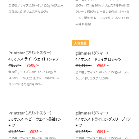
全15色 / サイズ：120～3L / 120ｇ/㎡スムー
100％・リブ：綿96％ ポリエステル4%※ 杢
ス（3.5o.z） ポリエステル100％
グレー ： 綿90％ レーヨン10％※ オートミ
ール ： 綿99％ レーヨン1％ ※ ホワイトの
み綿糸縫製
人気商品
Printstar（プリントスター）
glimmer（グリマー）
4.0オンス ライトウェイトTシャツ
4.4オンス ドライポロシャツ
￥858～
￥506～
￥1,474～
￥968～
全20色 / サイズ：150～XXL / 135g/㎡
全39色 / サイズ：120～5L / 150g/㎡ メッ
(4.0oz) 32/-天竺 杢グレー：綿85%・レー
シュ／ポリエステル100%
ヨン15% その他：綿100%
Printstar（プリントスター）
glimmer（グリマー）
5.6オンス ヘビーウェイト長袖Tシ
4.4オンス ドライロングスリーブTシ
ャツ
ャツ
￥1,309～
￥825～
￥1,265～
￥891～
全15色 / サイズ：110～3XL / 綿100%
全20色 / サイズ：140～7L / 150g/㎡ メッ