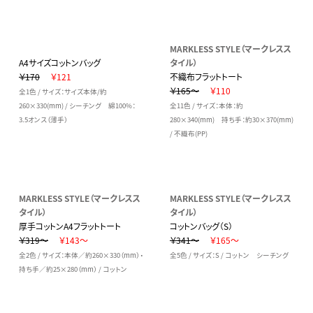
MARKLESS STYLE（マークレスス
A4サイズコットンバッグ
タイル）
￥170
￥121
不織布フラットトート
￥165～
￥110
全1色 / サイズ：サイズ本体/約
260×330(mm) / シーチング 綿100%：
全11色 / サイズ：本体：約
3.5オンス（薄手）
280×340(mm) 持ち手：約30×370(mm)
/ 不織布(PP)
MARKLESS STYLE（マークレスス
MARKLESS STYLE（マークレスス
タイル）
タイル）
厚手コットンA4フラットトート
コットンバッグ（S）
￥319～
￥143～
￥341～
￥165～
全2色 / サイズ：本体／約260×330（mm）・
全5色 / サイズ：S / コットン シーチング
持ち手／約25×280（mm） / コットン