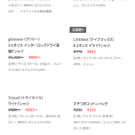
※杢グレー：綿80%、ポリエステル
シュ／ポリエステル100%
20% ※ホワイトのみ綿糸縫製
在庫限り
glimmer（グリマー）
LIFEMAX（ライフマックス）
3.5オンス インターロックドライ長
4.3オンス ドライTシャツ
袖Tシャツ
￥770
￥462
￥1,320～
￥869～
全4色 / サイズ：XS～M / ポリエステル
全8色 / サイズ：SS～3L / 120g/㎡ スムー
100% メッシュ
ス（3.5oz） ポリエステル100%
Trysail（トライセイル）
ライトTシャツ
マチつきコットンバッグ
￥880～
￥693～
￥231
￥165
全15色 / サイズ：130～ＸＸＬ / 綿100％ 杢
全1色 / サイズ：サイズ：本体/約
グレー：綿85%、ポリエステル15%
360×370×110(mm) / コットン100%：3.5
オンス（薄手）