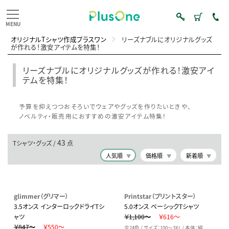
オリジナルTシャツ作成プラスワン
リーズナブルにオリジナルグッズ
が作れる！激安アイテムを特集！
リーズナブルにオリジナルグッズが作れる！激安アイ
テムを特集！
予算を抑えつつおそろいでウェアやグッズを作りたいときや、
ノベルティ・販売用におすすめの激安アイテム特集！
43
Tシャツ・グッズ /
点
人気順
価格順
新着順
glimmer（グリマー）
Printstar（プリントスター）
3.5オンス インターロックドライTシ
5.0オンス ベーシックTシャツ
ャツ
￥1,100～
￥616～
￥847～
￥550～
全24色 / サイズ：100～3XL / 本体：綿