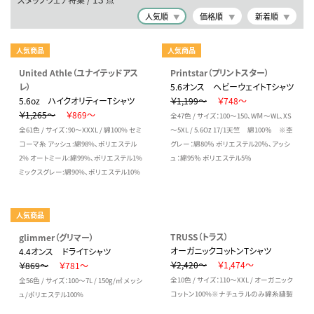
人気順
価格順
新着順
人気商品
人気商品
United Athle（ユナイテッドアス
Printstar（プリントスター）
レ）
5.6オンス ヘビーウェイトTシャツ
5.6oz ハイクオリティーTシャツ
￥1,199～
￥748～
￥1,265～
￥869～
全47色 / サイズ：100～150、WＭ～WL、XS
全61色 / サイズ：90～XXXL / 綿100% セミ
～5XL / 5.6Oz 17/1天竺 綿100％ ※杢
コーマ糸 アッシュ:綿98%、ポリエステル
グレー：綿80％ ポリエステル20％、アッシ
2% オートミール:綿99%、ポリエステル1%
ュ：綿95％ ポリエステル5％
ミックスグレー:綿90%、ポリエステル10%
人気商品
TRUSS（トラス）
glimmer（グリマー）
オーガニックコットンTシャツ
4.4オンス ドライTシャツ
￥2,420～
￥1,474～
￥869～
￥781～
全10色 / サイズ：110～XXL / オーガニック
全56色 / サイズ：100～7L / 150g/㎡ メッシ
コットン100%※ナチュラルのみ綿糸縫製
ュ/ポリエステル100%