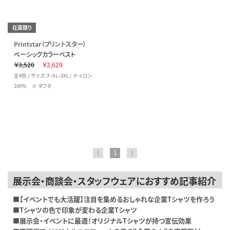
在庫限り
Printstar（プリントスター）
ベーシックカラーベスト
￥3,520
￥2,629
全4色 / サイズ：F・XL・2XL / ナイロン
100％ ※ タフタ
⟨
1
⟩
展示会・商談会・スタッフウェアにおすすめ記事紹介
■【イベントでも大活躍】注目を集めるおしゃれな企業Tシャツを作ろう
■Tシャツの色で印象が変わる企業Tシャツ
■展示会・イベントに最適！オリジナルTシャツが持つ宣伝効果