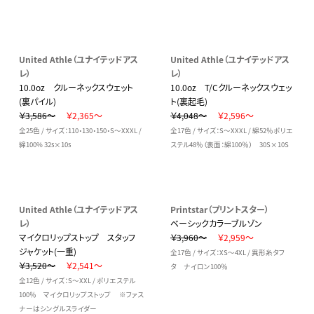
United Athle（ユナイテッドアス
United Athle（ユナイテッドアス
レ）
レ）
10.0oz クルーネックスウェット
10.0oz T/Cクルーネックスウェッ
(裏パイル)
ト(裏起毛)
￥3,586～
￥2,365～
￥4,048～
￥2,596～
全25色 / サイズ：110・130・150・S～XXXL /
全17色 / サイズ：S～XXXL / 綿52％ポリエ
綿100% 32s×10s
ステル48％（表面：綿100％） 30S×10S
United Athle（ユナイテッドアス
Printstar（プリントスター）
レ）
ベーシックカラーブルゾン
マイクロリップストップ スタッフ
￥3,960～
￥2,959～
ジャケット(一重)
全17色 / サイズ：XS～4XL / 異形糸タフ
￥3,520～
￥2,541～
タ ナイロン100％
全12色 / サイズ：S～XXL / ポリエステル
100％ マイクロリップストップ ※ファス
ナーはシングルスライダー