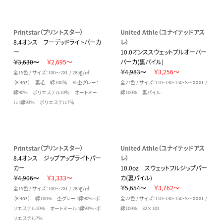
Printstar（プリントスター）
United Athle（ユナイテッドアス
8.4オンス フーデッドライトパーカ
レ）
ー
10.0オンススウェットプルオーバー
￥3,630～
￥2,695～
パーカ(裏パイル)
￥4,983～
￥3,256～
全15色 / サイズ：100～2XL / 285g/㎡
（8.4oz） 裏毛 綿100％ ※杢グレー：
全27色 / サイズ：110・130・150・S～XXXL /
綿90% ポリエステル10％ オートミー
綿100% 裏パイル
ル：綿93% ポリエステル7％
Printstar（プリントスター）
United Athle（ユナイテッドアス
8.4オンス ジップアップライトパー
レ）
カー
10.0oz スウェットフルジップパー
￥4,906～
￥3,333～
カ(裏パイル)
￥5,654～
￥3,762～
全15色 / サイズ：100～2XL / 285g/㎡
（8.4oz） 綿100% 杢グレー：綿90%・ポ
全22色 / サイズ：110・130・150・S～XXXL /
リエステル10% オートミール：綿93%・ポ
綿100% 32×10s
リエステル7%