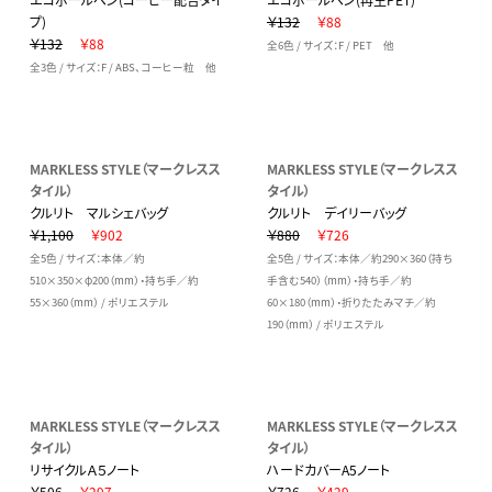
プ)
￥132
￥88
￥132
￥88
全6色 / サイズ：F / PET 他
全3色 / サイズ：F / ABS、コーヒー粒 他
MARKLESS STYLE（マークレスス
MARKLESS STYLE（マークレスス
タイル）
タイル）
クルリト マルシェバッグ
クルリト デイリーバッグ
￥1,100
￥902
￥880
￥726
全5色 / サイズ：本体／約
全5色 / サイズ：本体／約290×360（持ち
510×350×φ200（mm）・持ち手／約
手含む540）（mm）・持ち手／約
55×360（mm） / ポリエステル
60×180（mm）・折りたたみマチ／約
190（mm） / ポリエステル
MARKLESS STYLE（マークレスス
MARKLESS STYLE（マークレスス
タイル）
タイル）
リサイクルＡ５ノート
ハードカバーA5ノート
￥506
￥297
￥726
￥429