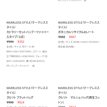
PP、バンブーファイバー 他
MARKLESS STYLE（マークレスス
MARKLESS STYLE（マークレスス
タイル）
タイル）
カトラリーセットバンブーファイバー
ボタニカルリサイクルA5ノート
入タイプ（３点）
￥682
￥407
￥594
￥352
全4色 / サイズ：W148×H210×D5（mm） /
全5色 / サイズ：F【ケース：約
再生紙（約40枚）
W54×H26×D207（mm）、スプーン：組み
立て時約W31×H160（mm）、フォーク：約
W27×H154（mm）、箸：約185（mm）】 /
PP、バンブーファイバー 他
MARKLESS STYLE（マークレスス
MARKLESS STYLE（マークレスス
タイル）
タイル）
クルリト フラットバッグ
クルリト マルシェバッグ(再生コッ
￥990
￥814
トン)
￥990
￥814