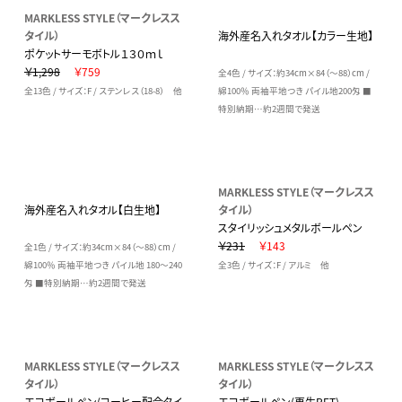
MARKLESS STYLE（マークレスス
タイル）
海外産名入れタオル【カラー生地】
ポケットサーモボトル１３０ｍｌ
￥1,298
￥759
全4色 / サイズ：約34cm×84（～88）cm /
全13色 / サイズ：F / ステンレス（18-8） 他
綿100％ 両袖平地つき パイル地200匁 ■
特別納期…約2週間で発送
MARKLESS STYLE（マークレスス
海外産名入れタオル【白生地】
タイル）
スタイリッシュメタルボールペン
￥231
￥143
全1色 / サイズ：約34cm×84（～88）cm /
綿100％ 両袖平地つき パイル地 180～240
全3色 / サイズ：F / アルミ 他
匁 ■特別納期…約2週間で発送
MARKLESS STYLE（マークレスス
MARKLESS STYLE（マークレスス
タイル）
タイル）
エコボールペン(コーヒー配合タイ
エコボールペン(再生PET)