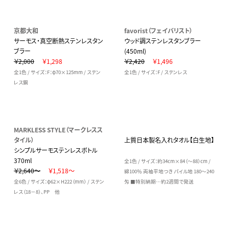
京都大和
favorist（フェイバリスト）
サーモス・真空断熱ステンレスタン
ウッド調ステンレスタンブラー
ブラー
(450ml)
￥2,000
￥1,298
￥2,420
￥1,496
全1色 / サイズ：F：φ70×125mm / ステン
全1色 / サイズ：F / ステンレス
レス鋼
MARKLESS STYLE（マークレスス
タイル）
上質日本製名入れタオル【白生地】
シンプルサーモステンレスボトル
370ml
全1色 / サイズ：約34cm×84（～88）cm /
￥2,640～
￥1,518～
綿100％ 両袖平地つき パイル地 180～240
全6色 / サイズ：φ62×H222（mm） / ステン
匁 ■特別納期…約2週間で発送
レス（18－8）、PP 他