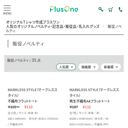
オリジナルTシャツ作成プラスワン
人気のオリジナルノベルティ・記念品・販促品・名入れグッズ
販促ノベ
ルティ
販促ノベルティ
35
販促ノベルティ /
点
人気順
価格順
新着順
MARKLESS STYLE（マークレスス
MARKLESS STYLE（マークレスス
タイル）
タイル）
不織布フラットトート
再生不織布A4フラットトート
￥165～
￥110
￥187
￥132
全11色 / サイズ：本体：約
全7色 / サイズ：本体／約
280×340(mm) 持ち手：約30×370(mm)
W280×H340（mm）・持ち手／約
/ 不織布(PP)
W30×H370（mm） / 不織布（PP）