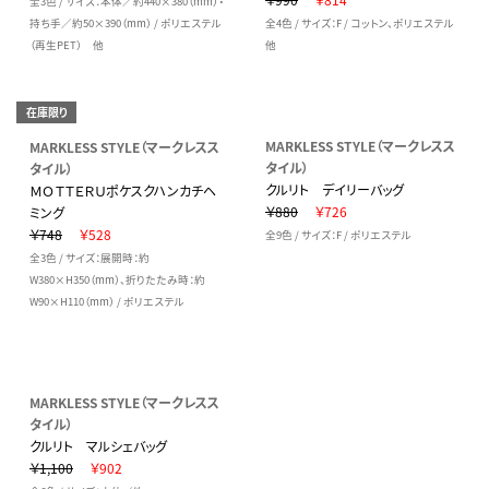
全3色 / サイズ：本体／約440×380（mm）・
持ち手／約50×390（mm） / ポリエステル
全4色 / サイズ：F / コットン、ポリエステル
（再生PET） 他
他
在庫限り
MARKLESS STYLE（マークレスス
MARKLESS STYLE（マークレスス
タイル）
タイル）
クルリト デイリーバッグ
ＭＯＴＴＥＲＵポケスクハンカチヘ
￥880
￥726
ミング
￥748
￥528
全9色 / サイズ：F / ポリエステル
全3色 / サイズ：展開時：約
W380×H350（mm）、折りたたみ時：約
W90×H110（mm） / ポリエステル
MARKLESS STYLE（マークレスス
タイル）
クルリト マルシェバッグ
￥1,100
￥902