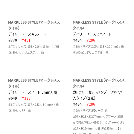
MARKLESS STYLE（マークレスス
MARKLESS STYLE（マークレスス
タイル）
タイル）
デイリーユースＡ５ノート
デイリーユースミニノート
￥770
￥451
￥484
￥286
全7色 / サイズ：152×216×13（mm） / 紙
全8色 / サイズ：105×138×10（mm） / 紙
（約80枚）、ポリエステル 他
（約60枚）、ポリエステル 他
MARKLESS STYLE（マークレスス
MARKLESS STYLE（マークレスス
タイル）
タイル）
デイリーユースノート(5mm方眼)
カトラリーセットバンブーファイバー
￥649
￥385
入タイプ（２点）
￥484
￥286
全8色 / サイズ：137×181×8（mnn） / 紙
（約70枚）、PP 他
全5色 / サイズ：F【ケース：約
W54×H26×D207（mm）、スプーン：組み
立て時約W31×H160（mm）、フォーク：約
W27×H154（mm）、箸：約185（mm）】 /