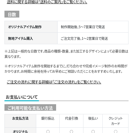
送料に関する詳細は「送料のご案内」をご覧ください。
日数
オリジナルアイテム制作
制作開始後、5～7営業日で発送
無地アイテム購入
ご注文完了後、1～2営業日で発送
※上記は一般的な日数です。商品の種類・数量、また加工するデザインによって必要日数は
異なります。
※オリジナルアイテム制作を開始するまでに、打ち合わせや完成イメージ制作のお時間が
かかります。お時間に余裕を持ってお早めにご相談いただくことをおすすめいたします。
ご注文の流れに関する詳細は「ご注文の流れ」をご覧ください。
お支払いについて
ご利用可能な支払い方法
お支払方法
銀行振込
代金引換
後払い
クレジット
カード
オリジナル
○
○
○
◯