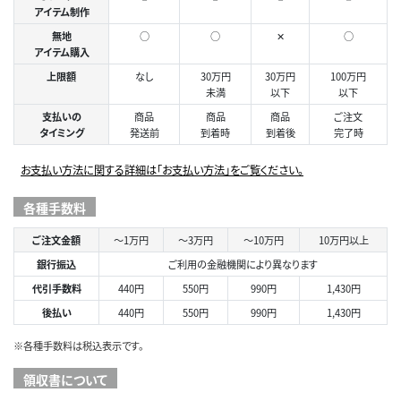
アイテム制作
無地
○
○
✕
○
アイテム購入
上限額
なし
30万円
30万円
100万円
未満
以下
以下
支払いの
商品
商品
商品
ご注文
タイミング
発送前
到着時
到着後
完了時
お支払い方法に関する詳細は「お支払い方法」をご覧ください。
各種手数料
ご注文金額
～1万円
～3万円
～10万円
10万円以上
銀行振込
ご利用の金融機関により異なります
代引手数料
440円
550円
990円
1,430円
後払い
440円
550円
990円
1,430円
※各種手数料は税込表示です。
領収書について