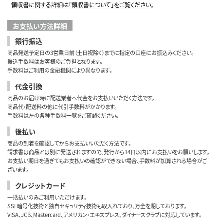
領収書に関する詳細は「領収書について」をご覧ください。
お支払い方法詳細
銀行振込
商品発送予定日の3営業日前（土日祝除く）までに指定の口座にお振込みください。
振込手数料はお客様のご負担となります。
手数料はご利用の金融機関により異なります。
代金引換
商品のお届け時に配送業者へ代金をお支払いいただく方法です。
商品代・配送料の他に代引手数料がかかります。
手数料は左の各種手数料一覧をご確認ください。
後払い
商品の到着を確認してからお支払いいただく方法です。
請求書は商品とは別に発送されますので、発行から14日以内にお支払いをお願いします。
お支払い期日を過ぎてもお支払いの確認ができない場合、手数料が加算される場合がご
ざいます。
クレジットカード
一括払いのみご利用いただけます。
SSL暗号化技術と独自セキュリティ技術も取入れており、万全を期しております。
VISA、JCB、Mastercard、アメリカン・エキスプレス、ダイナースクラブに対応しています。