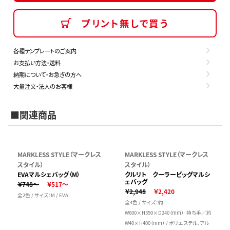
プリント無しで買う
各種テンプレートのご案内
お支払い方法・送料
納期について・お急ぎの方へ
大量注文・法人のお客様
■関連商品
MARKLESS STYLE（マークレス
MARKLESS STYLE（マークレス
スタイル）
スタイル）
EVAマルシェバッグ（M）
クルリト クーラービッグマルシ
ェバッグ
￥748～
￥517～
￥2,948
￥2,420
全2色 / サイズ：M / EVA
全4色 / サイズ：約
W600×H350×D240（mm）･持ち手／約
W40×H400（mm） / ポリエステル、アル