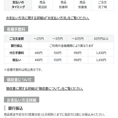
支払いの
商品
商品
商品
ご注文
タイミング
発送前
到着時
到着後
完了時
お支払い方法に関する詳細は「お支払い方法」をご覧ください。
各種手数料
ご注文金額
～1万円
～3万円
～10万円
10万円以上
銀行振込
ご利用の金融機関により異なります
代引手数料
440円
550円
990円
1,430円
後払い
440円
550円
990円
1,430円
※各種手数料は税込表示です。
領収書について
領収書に関する詳細は「領収書について」をご覧ください。
お支払い方法詳細
銀行振込
商品発送予定日の3営業日前（土日祝除く）までに指定の口座にお振込みください。