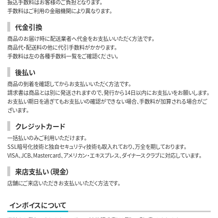
振込手数料はお客様のご負担となります。
手数料はご利用の金融機関により異なります。
代金引換
商品のお届け時に配送業者へ代金をお支払いいただく方法です。
商品代・配送料の他に代引手数料がかかります。
手数料は左の各種手数料一覧をご確認ください。
後払い
商品の到着を確認してからお支払いいただく方法です。
請求書は商品とは別に発送されますので、発行から14日以内にお支払いをお願いします。
お支払い期日を過ぎてもお支払いの確認ができない場合、手数料が加算される場合がご
ざいます。
クレジットカード
一括払いのみご利用いただけます。
SSL暗号化技術と独自セキュリティ技術も取入れており、万全を期しております。
VISA、JCB、Mastercard、アメリカン・エキスプレス、ダイナースクラブに対応しています。
来店支払い（現金）
店舗にご来店いただきお支払いいただく方法です。
インボイスについて