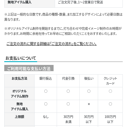
無地アイテム購入
ご注文完了後、1～2営業日で発送
※上記は一般的な日数です。商品の種類・数量、また加工するデザインによって必要日数は
異なります。
※オリジナルアイテム制作を開始するまでに、打ち合わせや完成イメージ制作のお時間が
かかります。お時間に余裕を持ってお早めにご相談いただくことをおすすめいたします。
ご注文の流れに関する詳細は「ご注文の流れ」をご覧ください。
お支払いについて
ご利用可能な支払い方法
お支払方法
銀行振込
代金引換
後払い
クレジット
カード
オリジナル
○
○
○
◯
アイテム制作
無地
○
○
✕
○
アイテム購入
上限額
なし
30万円
30万円
100万円
未満
以下
以下