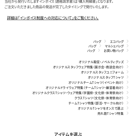
当社から発行いたしますインボイス（適格請求書）は「購入明細書」となります。
ご注文いただきました商品の発送が完了したタイミングで発行いたします。
詳細は「インボイス制度への対応について」をご覧ください。
バッグ
エコバッグ
バッグ
マルシェバッグ
バッグ
お買い物バッグ
オリジナル販促・ノベルティグッズ
オリジナルスタッフウェア特集（展示会・商談会向け）
オリジナルスタッフユニフォーム
オリジナルスタッフTシャツ
オリジナルチームTシャツ（イベント向け）
オリジナルドライウェア特集（チームTシャツ・練習着向け）
オリジナルクラスTシャツ・ウェア特集（学園祭・文化祭・体育祭向け）
クラスTシャツ（文化祭・体育祭向け）
チームTシャツ特集（部活・サークル向け）
オリジナルTシャツをオンスで選ぶ
売れ筋Tシャツ特集
アイテムを選ぶ