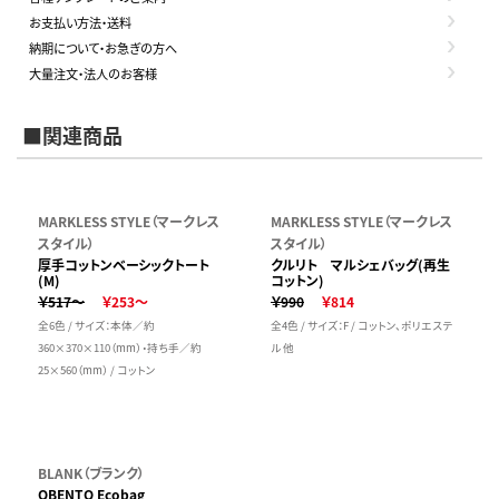
お支払い方法・送料
納期について・お急ぎの方へ
大量注文・法人のお客様
■関連商品
MARKLESS STYLE（マークレス
MARKLESS STYLE（マークレス
スタイル）
スタイル）
厚手コットンベーシックトート
クルリト マルシェバッグ(再生
(M)
コットン)
￥517～
￥253～
￥990
￥814
全6色 / サイズ：本体／約
全4色 / サイズ：F / コットン、ポリエステ
360×370×110（mm）・持ち手／約
ル 他
25×560（mm） / コットン
BLANK（ブランク）
OBENTO Ecobag