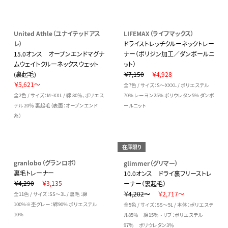
United Athle（ユナイテッドアス
LIFEMAX（ライフマックス）
レ）
ドライストレッチクルーネックトレー
15.0オンス オープンエンドマグナ
ナー（ポリジン加工／ダンボールニ
ムウェイトクルーネックスウェット
ット）
(裏起毛)
￥7,150
￥4,928
￥5,621～
全7色 / サイズ：S～XXXL / ポリエステル
全2色 / サイズ：M~XXL / 綿 80％、ポリエス
70% レーヨン25% ポリウレタン5% ダンボ
テル 20％ 裏起毛（表面：オープンエンド
ールニット
糸）
在庫限り
granlobo（グランロボ）
glimmer（グリマー）
裏毛トレーナー
10.0オンス ドライ裏フリーストレ
￥4,290
￥3,135
ーナー（裏起毛）
￥4,202～
￥2,717～
全11色 / サイズ：SS～3L / 裏毛：綿
100%※杢グレー：綿90% ポリエステル
全5色 / サイズ：SS～5L / 本体：ポリエステ
10%
ル85％ 綿15％ ・ リブ：ポリエステル
97％ ポリウレタン3％