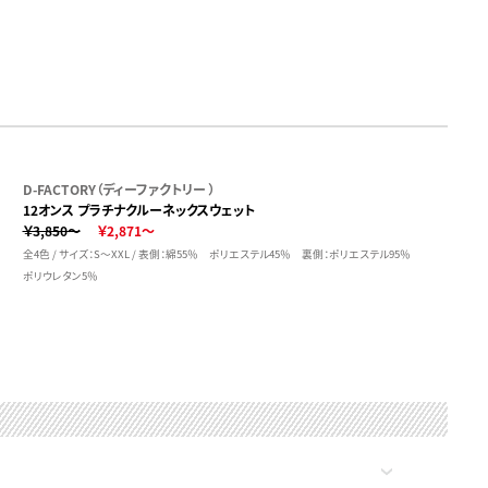
D-FACTORY（ディーファクトリー ）
12オンス プラチナクルーネックスウェット
￥3,850～
￥2,871～
全4色 / サイズ：S～XXL / 表側：綿55％ ポリエステル45％ 裏側：ポリエステル95％
ポリウレタン5％