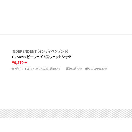
INDEPENDENT（インディペンデント）
13.5ozヘビーウェイトスウェットシャツ
￥9,570～
全7色 / サイズ：S～2XL / 表地：綿100％ 裏地：綿70％ ポリエステル30％