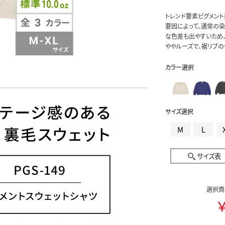
トレンド要素ピグメン
要因によって、通常の
な色差も出やすいため
ややルーズで、裾リブの
カラー選択
サイズ選択
M
L
サイズ表
選択商
￥