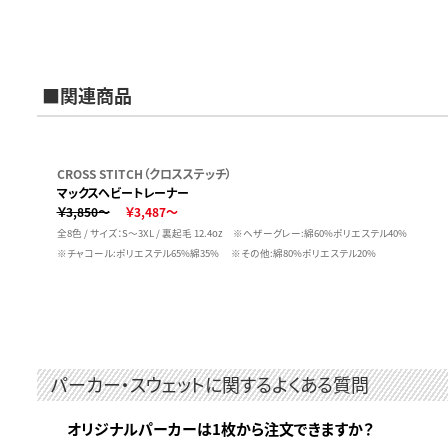
■関連商品
CROSS STITCH（クロスステッチ）
マックスヘビートレーナー
￥3,850～
￥3,487～
全8色 / サイズ：S～3XL / 裏起毛 12.4oz ※ヘザーグレー:綿60%ポリエステル40%
※チャコール:ポリエステル65%綿35% ※その他:綿80%ポリエステル20%
パーカー・スウェットに関するよくある質問
オリジナルパーカーは1枚から注文できますか？