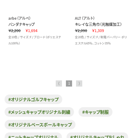
arbe（アルベ）
ALT（アルト）
バンダナキャップ
キレイな三角巾（光触媒加工）
￥2,200
￥1,694
￥2,090
￥1,309
全10色 / サイズ：F / ブロード（ポリエステ
全20色 / サイズ：F / 制電バーバリー ポリ
ル100％）
エステル65％、コットン35％
⟨
1
⟩
#オリジナルゴルフキャップ
#メッシュキャップオリジナル刺繍
#キャップ制服
#オリジナルベースボールキャップ
#ニットキャップオリジナル
#オリジナルキャップおしゃれ