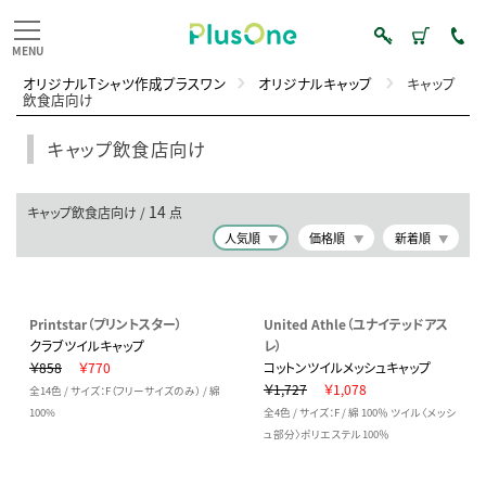
オリジナルTシャツ作成プラスワン
オリジナルキャップ
キャップ
飲食店向け
キャップ飲食店向け
14
キャップ飲食店向け /
点
人気順
価格順
新着順
Printstar（プリントスター）
United Athle（ユナイテッドアス
クラブツイルキャップ
レ）
￥858
￥770
コットンツイルメッシュキャップ
￥1,727
￥1,078
全14色 / サイズ：F（フリーサイズのみ） / 綿
100%
全4色 / サイズ：F / 綿 100％ ツイル 〈メッシ
ュ部分〉ポリエステル 100％