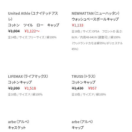
United Athle（ユナイテッドアス
NEWHATTAN（ニューハッタン）
レ）
ウォッシュベースボールキャップ
コットン ツイル ロー キャップ
￥1,133
￥1,804
￥1,122～
全18色 / サイズ：OFSA フロントの 高さ:
全14色 / サイズ：フリーサイズ / 綿100%
6cm／内周48-64cm（調整可) / 綿100%
（ウッドランドカモは綿55%/ポリエステル
45%）
LIFEMAX（ライフマックス）
TRUSS（トラス）
コットンキャップ
コットンキャップ
￥2,200
￥1,518
￥1,430
￥957
全10色 / サイズ：F / 綿100％
全10色 / サイズ：F / 綿100%
arbe（アルベ）
arbe（アルベ）
キャスケット
キャップ