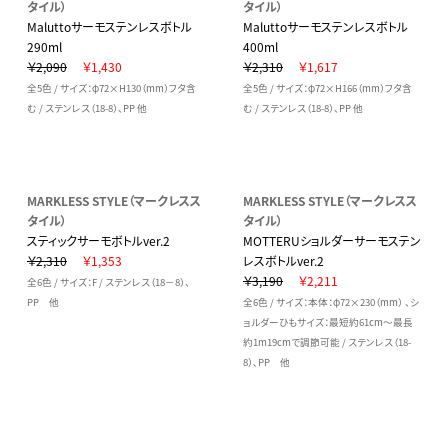
タイル）
タイル）
Maluttoサーモステンレスボトル
Maluttoサーモステンレスボトル
290ml
400ml
￥2,090
￥1,430
￥2,310
￥1,617
全5色 / サイズ：φ72×H130（mm）フタ含
全5色 / サイズ：φ72×H166（mm）フタ含
む / ステンレス（18-8）、PP 他
む / ステンレス（18-8）、PP 他
MARKLESS STYLE（マークレスス
MARKLESS STYLE（マークレスス
タイル）
タイル）
スティックサーモボトルver.2
MOTTERUショルダーサーモステン
￥2,310
￥1,353
レスボトルver.2
￥3,190
￥2,211
全6色 / サイズ：F / ステンレス（18－8）、
PP 他
全6色 / サイズ：本体：φ72×230（mm） 、シ
ョルダーひもサイズ：最短約61cm～最長
約1m19cmで調節可能 / ステンレス（18-
8）､PP 他