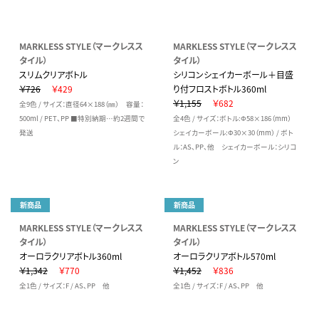
MARKLESS STYLE（マークレスス
MARKLESS STYLE（マークレスス
タイル）
タイル）
スリムクリアボトル
シリコンシェイカーボール＋目盛
￥726
￥429
り付フロストボトル360ml
￥1,155
￥682
全9色 / サイズ：直径64×188（㎜） 容量：
500ml / PET、PP ■特別納期…約2週間で
全4色 / サイズ：ボトル:Φ58×186（mm）
発送
シェイカーボール:Φ30×30（mm） / ボト
ル：AS、PP、他 シェイカーボール：シリコ
ン
新商品
新商品
MARKLESS STYLE（マークレスス
MARKLESS STYLE（マークレスス
タイル）
タイル）
オーロラクリアボトル360ml
オーロラクリアボトル570ml
￥1,342
￥770
￥1,452
￥836
全1色 / サイズ：F / AS、PP 他
全1色 / サイズ：F / AS、PP 他