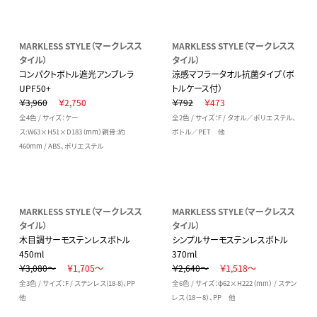
MARKLESS STYLE（マークレスス
MARKLESS STYLE（マークレスス
タイル）
タイル）
コンパクトボトル遮光アンブレラ
涼感マフラータオル抗菌タイプ（ボ
UPF50+
トルケース付）
￥3,960
￥2,750
￥792
￥473
全4色 / サイズ：ケー
全2色 / サイズ：F / タオル／ポリエステル、
ス:W63×H51×D183（mm）親骨:約
ボトル／PET 他
460mm / ABS、ポリエステル
MARKLESS STYLE（マークレスス
MARKLESS STYLE（マークレスス
タイル）
タイル）
木目調サーモステンレスボトル
シンプルサーモステンレスボトル
450ml
370ml
￥3,080～
￥1,705～
￥2,640～
￥1,518～
全3色 / サイズ：F / ステンレス(18-8)、PP
全6色 / サイズ：φ62×H222（mm） / ステン
他
レス（18－8）、PP 他