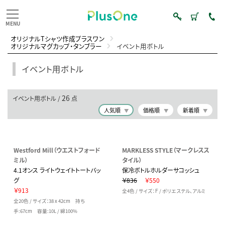
オリジナルTシャツ作成プラスワン
オリジナルマグカップ・タンブラー
イベント用ボトル
イベント用ボトル
26
イベント用ボトル /
点
人気順
価格順
新着順
Westford Mill（ウエストフォード
MARKLESS STYLE（マークレスス
ミル）
タイル）
4.1オンス ライトウェイトトートバッ
保冷ボトルホルダーサコッシュ
グ
￥836
￥550
￥913
全4色 / サイズ：Ｆ / ポリエステル、アルミ
全20色 / サイズ：38 x 42cm 持ち
手:67cm 容量:10L / 綿100%