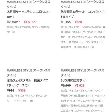
MARKLESS STYLE（マークレスス
MARKLESS STYLE（マークレスス
タイル）
タイル）
木目調サーモステンレスボトル３０
防災緊急６点セット コンパクトボ
０ｍｌ
トルタイプ
￥2,750～
￥1,518～
￥1,155
￥660
全3色 / サイズ：300ml / ステンレス(18-8)、
全1色 / サイズ：ボトル：Φ65×146（mm）容
PP 他
量：370ml / ボトル／PS、PP・ホイッスル／
ABS 他・アルミブランケット／アルミ蒸着
PET・圧縮タオル／レーヨン・マスク／不
織布（PP） 他・防災ガイド／紙
MARKLESS STYLE（マークレスス
MARKLESS STYLE（マークレスス
タイル）
タイル）
涼感フェイスタオル 抗菌タイプ
SUGUBO防災ボトル
（ボトルケース付）
￥2,860
￥1,628
￥913
￥539
全2色 / サイズ：F / ボトル／PP、マスク／
全1色 / サイズ：F / タオル／ポリエステ
不織布（PP） 他、圧縮タオル／レーヨン、ウ
ル ボトル／PET 他
ェットティシュ／ポリエステル・レーヨン、
凝固剤／高吸水性樹脂、携帯トイレ付属
ごみ袋／PE、スプーン／PS、ピルケース／