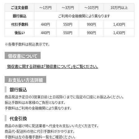
ご注文金額
～1万円
～3万円
～10万円
10万円以上
銀行振込
ご利用の金融機関により異なります
代引手数料
440円
550円
990円
1,430円
後払い
440円
550円
990円
1,430円
※各種手数料は税込表示です。
領収書について
領収書に関する詳細は「領収書について」をご覧ください。
お支払い方法詳細
銀行振込
商品発送予定日の3営業日前（土日祝除く）までに指定の口座にお振込みください。
振込手数料はお客様のご負担となります。
手数料はご利用の金融機関により異なります。
代金引換
商品のお届け時に配送業者へ代金をお支払いいただく方法です。
商品代・配送料の他に代引手数料がかかります。
手数料は左の各種手数料一覧をご確認ください。