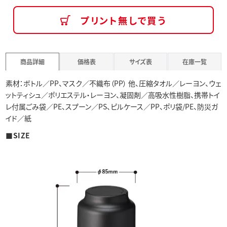
プリント無しで買う
商品詳細
価格表
サイズ表
在庫一覧
素材：ボトル／PP、マスク／不織布（PP） 他、圧縮タオル／レーヨン、ウェ
ットティシュ／ポリエステル・レーヨン、凝固剤／高吸水性樹脂、携帯トイ
レ付属ごみ袋／PE、スプーン／PS、ピルケース／PP、ポリ袋/PE、防災ガ
イド／紙
■SIZE