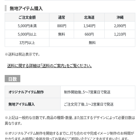
無地アイテム購入
ご注文金額
通常
北海道
沖縄
5,000円未満
880円
1,540円
2,090円
5,000円以上
無料
660円
1,210円
3万円以上
無料
※送料は税込表示です。
送料に関する詳細は「送料のご案内」をご覧ください。
日数
オリジナルアイテム制作
制作開始後、5～7営業日で発送
無地アイテム購入
ご注文完了後、1～2営業日で発送
※上記は一般的な日数です。商品の種類・数量、また加工するデザインによって必要日数は
異なります。
※オリジナルアイテム制作を開始するまでに、打ち合わせや完成イメージ制作のお時間が
かかります。お時間に余裕を持ってお早めにご相談いただくことをおすすめいたします。