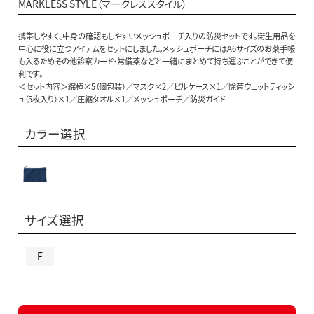
MARKLESS STYLE（マークレススタイル）
携帯しやすく、中身の確認もしやすいメッシュポーチ入りの防災セットです。衛生用品を
中心に役に立つアイテムをセットにしました。メッシュポーチにはA6サイズのお薬手帳
も入るためその他診察カード・常備薬などと一緒にまとめて持ち運ぶことができて便
利です。
＜セット内容＞綿棒×5（個包装）／マスク×2／ピルケース×1／除菌ウェットティッシ
ュ（5枚入り）×1／圧縮タオル×1／メッシュポーチ／防災ガイド
カラー選択
サイズ選択
F