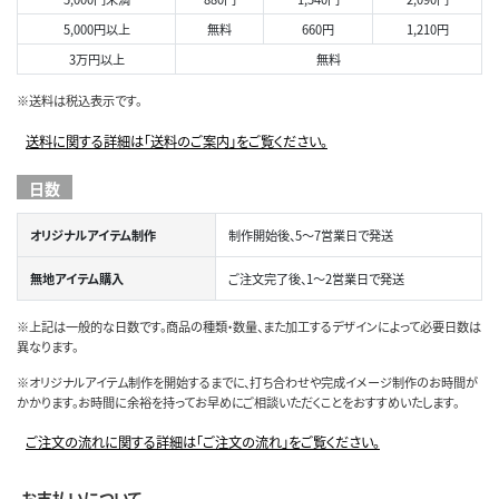
5,000円以上
無料
660円
1,210円
3万円以上
無料
※送料は税込表示です。
送料に関する詳細は「送料のご案内」をご覧ください。
日数
オリジナルアイテム制作
制作開始後、5～7営業日で発送
無地アイテム購入
ご注文完了後、1～2営業日で発送
※上記は一般的な日数です。商品の種類・数量、また加工するデザインによって必要日数は
異なります。
※オリジナルアイテム制作を開始するまでに、打ち合わせや完成イメージ制作のお時間が
かかります。お時間に余裕を持ってお早めにご相談いただくことをおすすめいたします。
ご注文の流れに関する詳細は「ご注文の流れ」をご覧ください。
お支払いについて