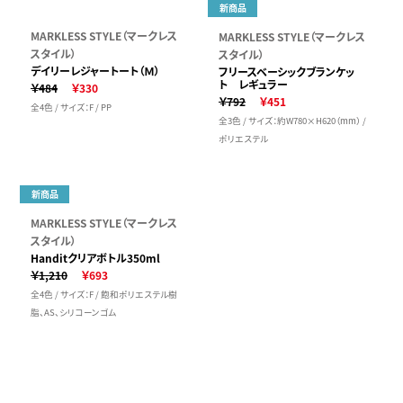
新商品
MARKLESS STYLE（マークレス
MARKLESS STYLE（マークレス
スタイル）
スタイル）
デイリーレジャートート（Ｍ）
フリースベーシックブランケッ
ト レギュラー
￥484
￥330
￥792
￥451
全4色 / サイズ：F / PP
全3色 / サイズ：約W780×H620（mm） /
ポリエステル
新商品
MARKLESS STYLE（マークレス
スタイル）
Handitクリアボトル350ml
￥1,210
￥693
全4色 / サイズ：F / 飽和ポリエステル樹
脂、AS、シリコーンゴム