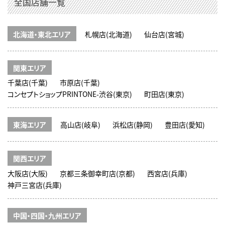
全国店舗一覧
北海道・東北エリア
札幌店(北海道)
仙台店(宮城)
関東エリア
千葉店(千葉)
市原店(千葉)
コンセプトショップPRINTONE-渋谷(東京)
町田店(東京)
東海エリア
高山店(岐阜)
浜松店(静岡)
豊田店(愛知)
関西エリア
大阪店(大阪)
京都三条御幸町店(京都)
西宮店(兵庫)
神戸三宮店(兵庫)
中国・四国・九州エリア