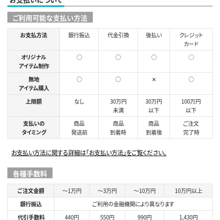
ご利用可能な支払い方法
お支払方法
銀行振込
代金引換
後払い
クレジット
カード
オリジナル
○
○
○
◯
アイテム制作
無地
○
○
✕
○
アイテム購入
上限額
なし
30万円
30万円
100万円
未満
以下
以下
支払いの
商品
商品
商品
ご注文
タイミング
発送前
到着時
到着後
完了時
お支払い方法に関する詳細は「お支払い方法」をご覧ください。
各種手数料
ご注文金額
～1万円
～3万円
～10万円
10万円以上
銀行振込
ご利用の金融機関により異なります
代引手数料
440円
550円
990円
1,430円