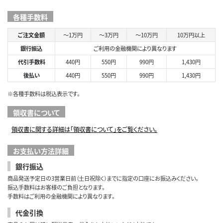
各種手数料
ご注文金額
～1万円
～3万円
～10万円
10万円以上
銀行振込
ご利用の金融機関により異なります
代引手数料
440円
550円
990円
1,430円
後払い
440円
550円
990円
1,430円
※各種手数料は税込表示です。
領収書について
領収書に関する詳細は「領収書について」をご覧ください。
お支払い方法詳細
銀行振込
商品発送予定日の3営業日前（土日祝除く）までに指定の口座にお振込みください。
振込手数料はお客様のご負担となります。
手数料はご利用の金融機関により異なります。
代金引換