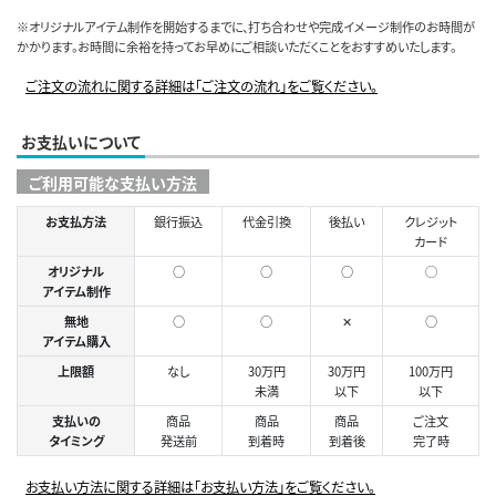
※オリジナルアイテム制作を開始するまでに、打ち合わせや完成イメージ制作のお時間が
かかります。お時間に余裕を持ってお早めにご相談いただくことをおすすめいたします。
ご注文の流れに関する詳細は「ご注文の流れ」をご覧ください。
お支払いについて
ご利用可能な支払い方法
お支払方法
銀行振込
代金引換
後払い
クレジット
カード
オリジナル
○
○
○
◯
アイテム制作
無地
○
○
✕
○
アイテム購入
上限額
なし
30万円
30万円
100万円
未満
以下
以下
支払いの
商品
商品
商品
ご注文
タイミング
発送前
到着時
到着後
完了時
お支払い方法に関する詳細は「お支払い方法」をご覧ください。