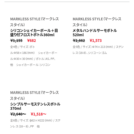
MARKLESS STYLE（マークレス
MARKLESS STYLE（マークレス
スタイル）
スタイル）
シリコンシェイカーボール＋目
メタルハンドルサーモボトル
盛り付フロストボトル360ml
520ml
￥1,155
￥682
￥2,662
￥1,573
全4色 / サイズ：ボト
全5色 / サイズ：Φ74×213（mm） / ステン
ル:Φ58×186（mm） シェイカーボー
レス（18-8）、シリコーンゴム
ル:Φ30×30（mm） / ボトル：AS、PP、
他 シェイカーボール：シリコン
MARKLESS STYLE（マークレス
スタイル）
シンプルサーモステンレスボトル
370ml
￥2,640～
￥1,518～
全6色 / サイズ：φ62×H222（mm） / ステ
ンレス（18－8）、PP 他