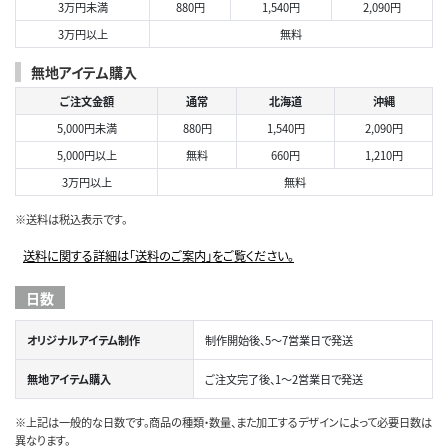
3万円未満
880円
1,540円
2,090円
3万円以上
無料
無地アイテム購入
ご注文金額
通常
北海道
沖縄
5,000円未満
880円
1,540円
2,090円
5,000円以上
無料
660円
1,210円
3万円以上
無料
※送料は税込表示です。
送料に関する詳細は「送料のご案内」をご覧ください。
日数
オリジナルアイテム制作
制作開始後、5～7営業日で発送
無地アイテム購入
ご注文完了後、1～2営業日で発送
※上記は一般的な日数です。商品の種類・数量、また加工するデザインによって必要日数は
異なります。