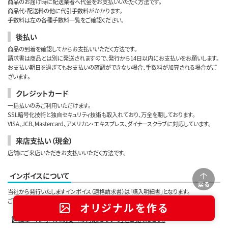
商品のお届け時に配送業者へ代金をお支払いいただく方法です。
商品代・配送料の他に代引手数料がかかります。
手数料は左の各種手数料一覧をご確認ください。
後払い
商品の到着を確認してからお支払いいただく方法です。
請求書は商品とは別に発送されますので、発行から14日以内にお支払いをお願いします。
お支払い期日を過ぎてもお支払いの確認ができない場合、手数料が加算される場合がご
ざいます。
クレジットカード
一括払いのみご利用いただけます。
SSL暗号化技術と独自セキュリティ技術も取入れており、万全を期しております。
VISA、JCB、Mastercard、アメリカン・エキスプレス、ダイナースクラブに対応しています。
来店支払い（現金）
店舗にご来店いただきお支払いいただく方法です。
インボイスについて
戻る
当社から発行いたしますインボイス（適格請求書）は「購入明細書」となります。
ご注文いただきました商品の発送が完了したタイミングで発行いたします。
オリジナルを作る
詳細は「インボイス制度への対応について」をご覧ください。