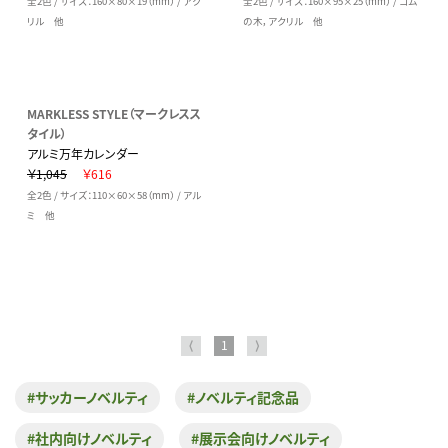
全2色 / サイズ：160×80×19（mm） / アク
全2色 / サイズ：160×95×25（mm） / ゴム
リル 他
の木，アクリル 他
MARKLESS STYLE（マークレスス
タイル）
アルミ万年カレンダー
￥1,045
￥616
全2色 / サイズ：110×60×58（mm） / アル
ミ 他
⟨
1
⟩
#サッカーノベルティ
#ノベルティ記念品
#社内向けノベルティ
#展示会向けノベルティ