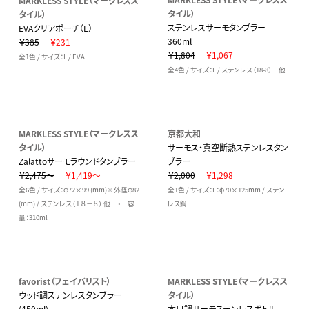
MARKLESS STYLE（マークレスス
タイル）
タイル）
ステンレスサーモタンブラー
EVAクリアポーチ（L）
360ml
￥385
￥231
￥1,804
￥1,067
全1色 / サイズ：L / EVA
全4色 / サイズ：F / ステンレス（18-8） 他
MARKLESS STYLE（マークレスス
京都大和
タイル）
サーモス・真空断熱ステンレスタン
Zalattoサーモラウンドタンブラー
ブラー
￥2,475～
￥1,419～
￥2,000
￥1,298
全6色 / サイズ：φ72×99 (mm)※外径φ82
全1色 / サイズ：F：φ70×125mm / ステン
(mm) / ステンレス（１８－８） 他 ・ 容
レス鋼
量：310ml
favorist（フェイバリスト）
MARKLESS STYLE（マークレスス
ウッド調ステンレスタンブラー
タイル）
(450ml)
木目調サーモステンレスボトル