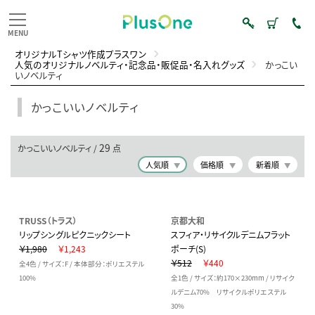
オリジナルTシャツ作成プラスワン
人気のオリジナルノベルティ・記念品・販促品・名入れグッズ
かっこい
いノベルティ
かっこいいノベルティ
29
かっこいいノベルティ /
点
人気順
価格順
新着順
TRUSS（トラス）
京都大和
リップシングルピクニックシート
スフィア・リサイクルデニムフラット
￥1,980
￥1,243
ポーチ(S)
￥512
￥440
全4色 / サイズ：F / 本体部分：ポリエステル
100%
全1色 / サイズ：約170×230mm / リサイク
ルデニム70% リサイクルポリエステル
30%