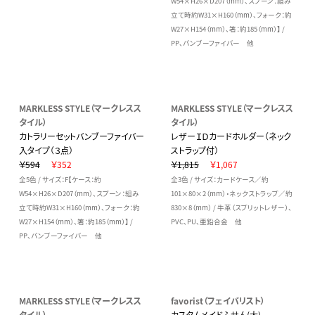
W54×H26×D207（mm）、スプーン：組み
立て時約W31×H160（mm）、フォーク：約
W27×H154（mm）、箸：約185（mm）】 /
PP、バンブーファイバー 他
MARKLESS STYLE（マークレスス
MARKLESS STYLE（マークレスス
タイル）
タイル）
カトラリーセットバンブーファイバー
レザーＩＤカードホルダー（ネック
入タイプ（３点）
ストラップ付）
￥594
￥352
￥1,815
￥1,067
全5色 / サイズ：F【ケース：約
全3色 / サイズ：カードケース／約
W54×H26×D207（mm）、スプーン：組み
101×80×2（mm）・ネックストラップ／約
立て時約W31×H160（mm）、フォーク：約
830×8（mm） / 牛革（スプリットレザー）、
W27×H154（mm）、箸：約185（mm）】 /
PVC、PU、亜鉛合金 他
PP、バンブーファイバー 他
MARKLESS STYLE（マークレスス
favorist（フェイバリスト）
タイル）
カスタムメイドふせん(大)