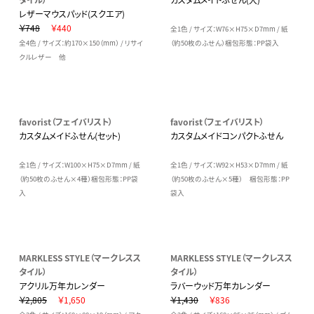
レザーマウスパッド(スクエア)
￥748
￥440
全1色 / サイズ：W76×H75×D7mm / 紙
全4色 / サイズ：約170×150（mm） / リサイ
（約50枚のふせん）梱包形態：PP袋入
クルレザー 他
favorist（フェイバリスト）
favorist（フェイバリスト）
カスタムメイドふせん(セット)
カスタムメイドコンパクトふせん
全1色 / サイズ：W100×H75×D7mm / 紙
全1色 / サイズ：W92×H53×D7mm / 紙
（約50枚のふせん×4種）梱包形態：PP袋
（約50枚のふせん×5種） 梱包形態：PP
入
袋入
MARKLESS STYLE（マークレスス
MARKLESS STYLE（マークレスス
タイル）
タイル）
アクリル万年カレンダー
ラバーウッド万年カレンダー
￥2,805
￥1,650
￥1,430
￥836