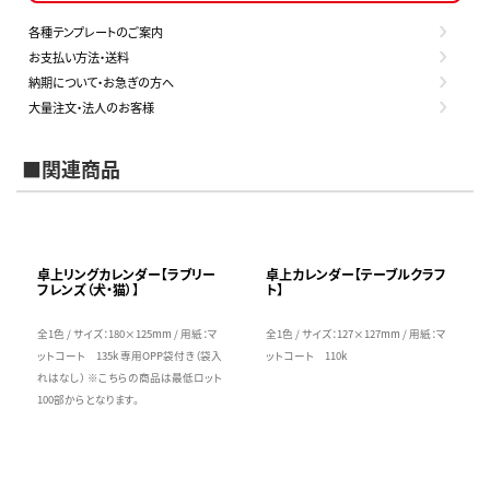
各種テンプレートのご案内
お支払い方法・送料
納期について・お急ぎの方へ
大量注文・法人のお客様
■関連商品
卓上リングカレンダー【ラブリー
卓上カレンダー【テーブルクラフ
フレンズ（犬・猫）】
ト】
全1色 / サイズ：180×125mm / 用紙：マ
全1色 / サイズ：127×127mm / 用紙：マ
ットコート 135k 専用OPP袋付き（袋入
ットコート 110k
れはなし） ※こちらの商品は最低ロット
100部からとなります。