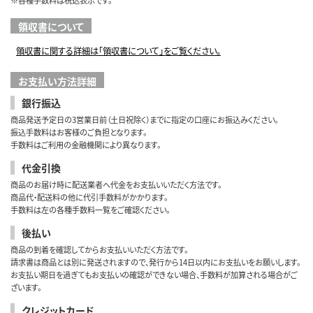
※各種手数料は税込表示です。
領収書について
領収書に関する詳細は「領収書について」をご覧ください。
お支払い方法詳細
銀行振込
商品発送予定日の3営業日前（土日祝除く）までに指定の口座にお振込みください。
振込手数料はお客様のご負担となります。
手数料はご利用の金融機関により異なります。
代金引換
商品のお届け時に配送業者へ代金をお支払いいただく方法です。
商品代・配送料の他に代引手数料がかかります。
手数料は左の各種手数料一覧をご確認ください。
後払い
商品の到着を確認してからお支払いいただく方法です。
請求書は商品とは別に発送されますので、発行から14日以内にお支払いをお願いします。
お支払い期日を過ぎてもお支払いの確認ができない場合、手数料が加算される場合がご
ざいます。
クレジットカード