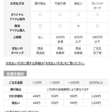
お支払方法
銀行振込
代金引換
後払い
クレジット
カード
オリジナル
○
○
○
◯
アイテム制作
無地
○
○
✕
○
アイテム購入
上限額
なし
30万円
30万円
100万円
未満
以下
以下
支払いの
商品
商品
商品
ご注文
タイミング
発送前
到着時
到着後
完了時
お支払い方法に関する詳細は「お支払い方法」をご覧ください。
各種手数料
ご注文金額
～1万円
～3万円
～10万円
10万円以上
銀行振込
ご利用の金融機関により異なります
代引手数料
440円
550円
990円
1,430円
後払い
440円
550円
990円
1,430円