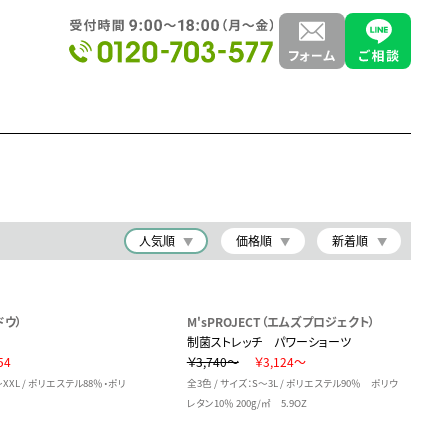
人気順
価格順
新着順
ドウ）
M'sPROJECT（エムズプロジェクト）
制菌ストレッチ パワーショーツ
54
￥3,740～
￥3,124～
～XXL / ポリエステル88％・ポリ
全3色 / サイズ：S～3L / ポリエステル90％ ポリウ
レタン10％ 200g/㎡ 5.9OZ