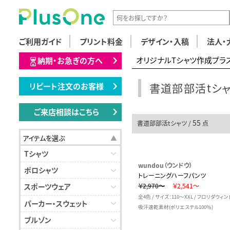
ご利用ガイド
プリント料金
デザイン・入稿
法人・
オリジナルTシャツ作成プラ
納期・お急ぎの方へ
書道部部活tシ
リピート注文のお客様
ご来店相談はこちら
55
書道部部活tシャツ /
点
アイテムを選ぶ
Tシャツ
wundou（ウンドウ）
ポロシャツ
トレーニングハーフパンツ
￥2,970～
￥2,541～
スポーツウェア
全4色 / サイズ：110～XXL / フロリダウィ
パーカー・スウェット
吸汗速乾素材(ポリエステル100％)
ブルゾン