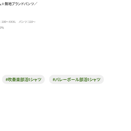
ム＋無地ブランドパンツ／
：100～XXXL パンツ：110～
00％
#吹奏楽部活tシャツ
#バレーボール部活tシャツ