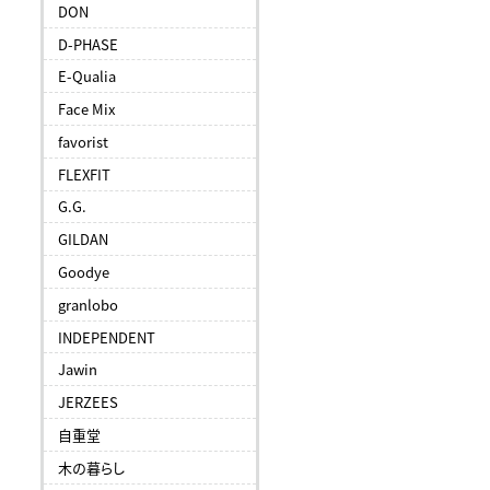
DON
D-PHASE
E-Qualia
Face Mix
favorist
FLEXFIT
G.G.
GILDAN
Goodye
granlobo
INDEPENDENT
Jawin
JERZEES
自重堂
木の暮らし