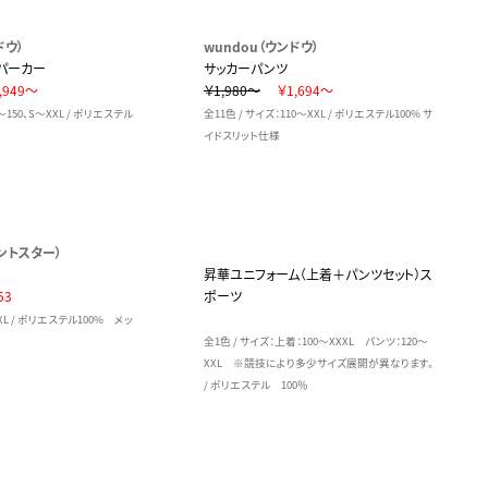
ドウ）
wundou（ウンドウ）
パーカー
サッカーパンツ
,949～
￥1,980～
￥1,694～
～150、S～XXL / ポリエステル
全11色 / サイズ：110～XXL / ポリエステル100% サ
イドスリット仕様
プリントスター）
昇華ユニフォーム（上着＋パンツセット）ス
53
ポーツ
XXL / ポリエステル100% メッ
全1色 / サイズ：上着：100～XXXL パンツ：120～
XXL ※競技により多少サイズ展開が異なります。
/ ポリエステル 100％