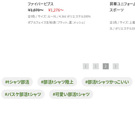
ファイバービブス
昇華ユニフォー
￥1,870～
￥1,276～
スポーツ
全9色 / サイズ：JL～XL / 4.3oz ポリエステル100%
ダブルフェイス生地(表：フラット、裏：メッシュ)
全1色 / サイズ：上着
3L / ポリエステル1
⟨
1
2
⟩
#tシャツ部活
#部活tシャツ陸上
#部活tシャツかっこいい
#バスケ部活tシャツ
#可愛い部活tシャツ