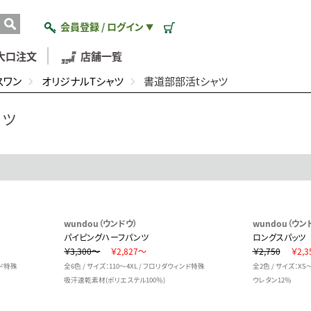
会員登録 / ログイン
▼
大口注文
店舗一覧
スワン
オリジナルTシャツ
書道部部活tシャツ
ャツ
wundou（ウンドウ）
wundou（ウン
パイピングハーフパンツ
ロングスパッツ
￥3,300～
￥2,827～
￥2,750
￥2,3
ンド特殊
全6色 / サイズ：110～4XL / フロリダウィンド特殊
全2色 / サイズ：XS
吸汗速乾素材(ポリエステル100％)
ウレタン12％