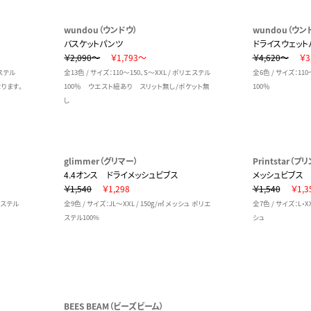
wundou（ウンドウ）
wundou（ウン
バスケットパンツ
ドライスウェット
￥2,090～
￥1,793～
￥4,620～
￥3
エステル
全13色 / サイズ：110～150、S～XXL / ポリエステル
全6色 / サイズ：110
ります。
100％ ウエスト紐あり スリット無し/ポケット無
100％
し
glimmer（グリマー）
Printstar（
4.4オンス ドライメッシュビブス
メッシュビブス
￥1,540
￥1,298
￥1,540
￥1,3
リエステル
全9色 / サイズ：JL～XXL / 150g/㎡ メッシュ ポリエ
全7色 / サイズ：L・
ステル100%
シュ
BEES BEAM（ビーズビーム）