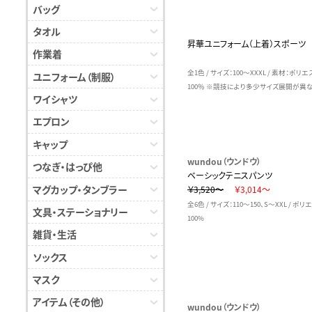
バッグ
タオル
昇華ユニフォーム（上着）スポーツ
作業着
全1色 / サイズ：100～XXXL / 素材：ポリ
ユニフォーム（制服）
100％ ※競技により多少サイズ展開が異な
ワイシャツ
エプロン
キャップ
wundou（ウンドウ）
つなぎ・はっぴ他
ベーシックテニスパンツ
マグカップ・タンブラー
￥3,520～
￥3,014～
全6色 / サイズ：110～150、S～XXL / ポ
文具・ステーショナリー
100%
雑貨・生活
ソックス
マスク
アイテム（その他）
wundou（ウンドウ）