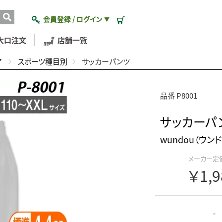
会員登録 / ログイン
▼
大口注文
店舗一覧
ア
スポーツ種目別
サッカーパンツ
品番 P8001
サッカーパ
wundou（ウンド
メーカー定
￥1,
-