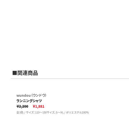
■関連商品
wundou（ウンドウ）
ランニングシャツ
￥2,200
￥1,881
全3色 / サイズ：110～150サイズ、S～XL / ポリエステル100％