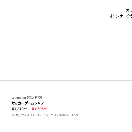
オ
オリジナルク
wundou（ウンドウ）
サッカーゲームシャツ
￥1,870～
￥1,606～
全6色 / サイズ：130～XXL / ポリエステル100% 4.5oz