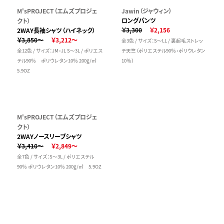
M'sPROJECT（エムズプロジェ
Jawin（ジャウィン）
ロングパンツ
クト）
￥3,300
￥2,156
2WAY長袖シャツ（ハイネック）
￥3,850～
￥3,212～
全3色 / サイズ：S～LL / 裏起毛ストレッ
全12色 / サイズ：JM・JL S～3L / ポリエス
チ天竺（ポリエステル90％・ポリウレタン
テル90％ ポリウレタン10％ 200g/㎡
10％）
5.9OZ
M'sPROJECT（エムズプロジェ
クト）
2WAYノースリーブシャツ
￥3,410～
￥2,849～
全7色 / サイズ：S～3L / ポリエステル
90％ ポリウレタン10％ 200g/㎡ 5.9OZ