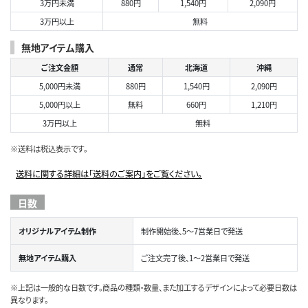
3万円未満
880円
1,540円
2,090円
3万円以上
無料
無地アイテム購入
ご注文金額
通常
北海道
沖縄
5,000円未満
880円
1,540円
2,090円
5,000円以上
無料
660円
1,210円
3万円以上
無料
※送料は税込表示です。
送料に関する詳細は「送料のご案内」をご覧ください。
日数
オリジナルアイテム制作
制作開始後、5～7営業日で発送
無地アイテム購入
ご注文完了後、1～2営業日で発送
※上記は一般的な日数です。商品の種類・数量、また加工するデザインによって必要日数は
異なります。