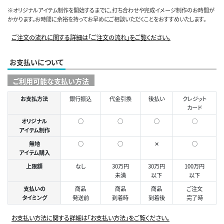
※オリジナルアイテム制作を開始するまでに、打ち合わせや完成イメージ制作のお時間が
かかります。お時間に余裕を持ってお早めにご相談いただくことをおすすめいたします。
ご注文の流れに関する詳細は「ご注文の流れ」をご覧ください。
お支払いについて
ご利用可能な支払い方法
お支払方法
銀行振込
代金引換
後払い
クレジット
カード
オリジナル
○
○
○
◯
アイテム制作
無地
○
○
✕
○
アイテム購入
上限額
なし
30万円
30万円
100万円
未満
以下
以下
支払いの
商品
商品
商品
ご注文
タイミング
発送前
到着時
到着後
完了時
お支払い方法に関する詳細は「お支払い方法」をご覧ください。