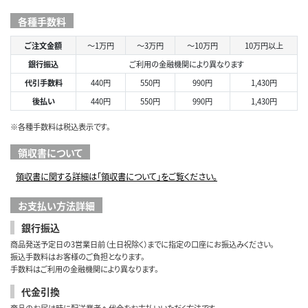
各種手数料
ご注文金額
～1万円
～3万円
～10万円
10万円以上
銀行振込
ご利用の金融機関により異なります
代引手数料
440円
550円
990円
1,430円
後払い
440円
550円
990円
1,430円
※各種手数料は税込表示です。
領収書について
領収書に関する詳細は「領収書について」をご覧ください。
お支払い方法詳細
銀行振込
商品発送予定日の3営業日前（土日祝除く）までに指定の口座にお振込みください。
振込手数料はお客様のご負担となります。
手数料はご利用の金融機関により異なります。
代金引換
商品のお届け時に配送業者へ代金をお支払いいただく方法です。