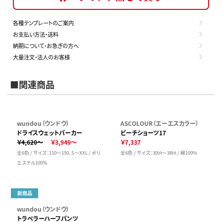
各種テンプレートのご案内
お支払い方法・送料
納期について・お急ぎの方へ
大量注文・法人のお客様
■関連商品
wundou（ウンドウ）
ASCOLOUR（エーエスカラー）
ドライスウェットパーカー
ビーチショーツ17
￥4,620～
￥3,949～
￥7,337
全6色 / サイズ：110～150、S～XXL / ポリ
全6色 / サイズ：30in～38in / 綿100%
エステル100％
新商品
wundou（ウンドウ）
トラベラーハーフパンツ