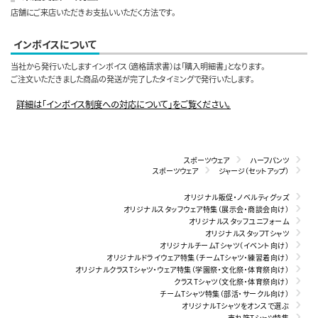
店舗にご来店いただきお支払いいただく方法です。
インボイスについて
当社から発行いたしますインボイス（適格請求書）は「購入明細書」となります。
ご注文いただきました商品の発送が完了したタイミングで発行いたします。
詳細は「インボイス制度への対応について」をご覧ください。
スポーツウェア
ハーフパンツ
スポーツウェア
ジャージ（セットアップ）
オリジナル販促・ノベルティグッズ
オリジナルスタッフウェア特集（展示会・商談会向け）
オリジナルスタッフユニフォーム
オリジナルスタッフTシャツ
オリジナルチームTシャツ（イベント向け）
オリジナルドライウェア特集（チームTシャツ・練習着向け）
オリジナルクラスTシャツ・ウェア特集（学園祭・文化祭・体育祭向け）
クラスTシャツ（文化祭・体育祭向け）
チームTシャツ特集（部活・サークル向け）
オリジナルTシャツをオンスで選ぶ
売れ筋Tシャツ特集