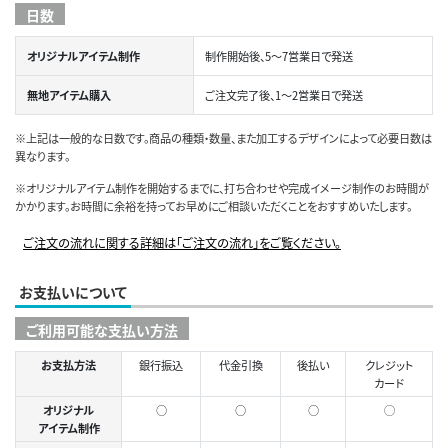
日数
オリジナルアイテム制作
制作開始後、5～7営業日で発送
無地アイテム購入
ご注文完了後、1～2営業日で発送
※上記は一般的な日数です。商品の種類・数量、また加工するデザインによって必要日数は
異なります。
※オリジナルアイテム制作を開始するまでに、打ち合わせや完成イメージ制作のお時間が
かかります。お時間に余裕を持ってお早めにご相談いただくことをおすすめいたします。
ご注文の流れに関する詳細は「ご注文の流れ」をご覧ください。
お支払いについて
ご利用可能な支払い方法
お支払方法
銀行振込
代金引換
後払い
クレジット
カード
オリジナル
○
○
○
◯
アイテム制作