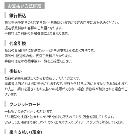
お支払い方法詳細
銀行振込
商品発送予定日の3営業日前（土日祝除く）までに指定の口座にお振込みください。
振込手数料はお客様のご負担となります。
手数料はご利用の金融機関により異なります。
代金引換
商品のお届け時に配送業者へ代金をお支払いいただく方法です。
商品代・配送料の他に代引手数料がかかります。
手数料は左の各種手数料一覧をご確認ください。
後払い
商品の到着を確認してからお支払いいただく方法です。
請求書は商品とは別に発送されますので、発行から14日以内にお支払いをお願いします。
お支払い期日を過ぎてもお支払いの確認ができない場合、手数料が加算される場合がご
ざいます。
クレジットカード
一括払いのみご利用いただけます。
SSL暗号化技術と独自セキュリティ技術も取入れており、万全を期しております。
VISA、JCB、Mastercard、アメリカン・エキスプレス、ダイナースクラブに対応しています。
来店支払い（現金）