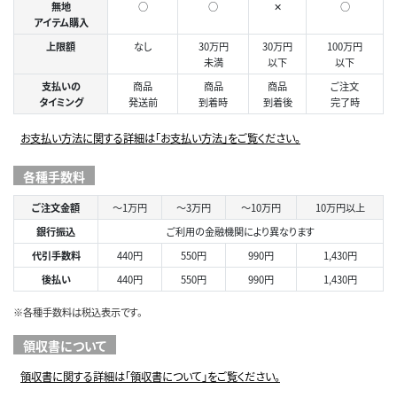
無地
○
○
✕
○
アイテム購入
上限額
なし
30万円
30万円
100万円
未満
以下
以下
支払いの
商品
商品
商品
ご注文
タイミング
発送前
到着時
到着後
完了時
お支払い方法に関する詳細は「お支払い方法」をご覧ください。
各種手数料
ご注文金額
～1万円
～3万円
～10万円
10万円以上
銀行振込
ご利用の金融機関により異なります
代引手数料
440円
550円
990円
1,430円
後払い
440円
550円
990円
1,430円
※各種手数料は税込表示です。
領収書について
領収書に関する詳細は「領収書について」をご覧ください。