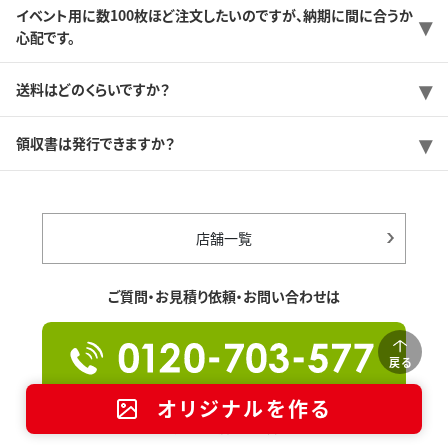
イベント用に数100枚ほど注文したいのですが、納期に間に合うか
心配です。
送料はどのくらいですか？
領収書は発行できますか？
店舗一覧
ご質問・お見積り依頼・お問い合わせは
戻る
オリジナルを作る
【営業時間】9:00-18:00（月～金 ※祝日除く）
土曜は一部店舗のみ営業