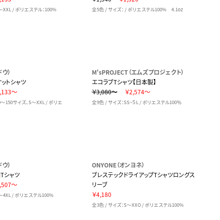
～XXL / ポリエステル：100%
全5色 / サイズ： / ポリエステル100% 4.1oz
ドウ）
M'sPROJECT（エムズプロジェクト）
ットシャツ
エコラブTシャツ【日本製】
,133～
￥3,080～
￥2,574～
0～150サイズ、S～XXL / ポリエ
全9色 / サイズ：SS~５L / ポリエステル100％
ドウ）
ONYONE（オンヨネ）
Tシャツ
ブレステックドライアップTシャツロングス
,507～
リーブ
￥4,180
～4XL / ポリエステル100%
全3色 / サイズ：S～XXO / ポリエステル100%