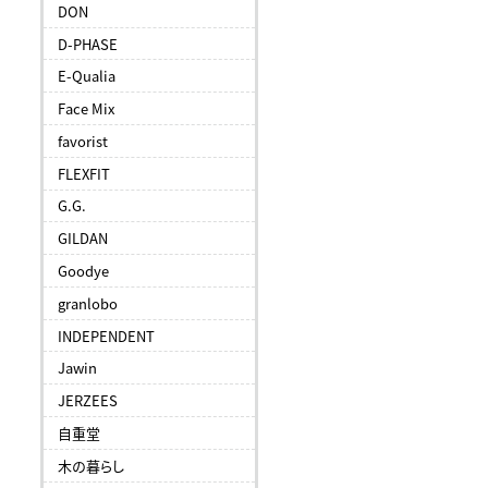
DON
D-PHASE
E-Qualia
Face Mix
favorist
FLEXFIT
G.G.
GILDAN
Goodye
granlobo
INDEPENDENT
Jawin
JERZEES
自重堂
木の暮らし