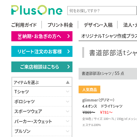
ご利用ガイド
プリント料金
デザイン・入稿
法人・
オリジナルTシャツ作成プラ
納期・お急ぎの方へ
書道部部活tシ
リピート注文のお客様
ご来店相談はこちら
55
書道部部活tシャツ /
点
アイテムを選ぶ
人気商品
Tシャツ
glimmer（グリマー）
ポロシャツ
4.4オンス ドライTシャツ
スポーツウェア
￥869～
￥781～
全56色 / サイズ：100～7L / 150g/㎡ メッ
パーカー・スウェット
エステル100%
ブルゾン