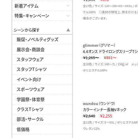
新着アイテム
全17色 / サイズ：120～150・XS～XXXL /
テル100% ◎素材の特性上、熱をかける
特集・キャンペーン
場合がございます。
シーンから探す
販促・ノベルティグッズ
glimmer（グリマー）
展示会・商談会
4.4オンス ドライロングスリーブT
￥1,265～
￥891～
スタッフウェア
全20色 / サイズ：140～7L / 150g/㎡ メ
スタッフTシャツ
ポリエステル100%
イベント向け
スポーツウェア
学園祭・体育祭
wundou（ウンドウ）
クラスTシャツ
カラーインナー長袖Vネック
￥2,640
￥2,255
部活・サークル
全11色 / サイズ：S～XXL / ポリエステル8
低価格
ウレタン12%