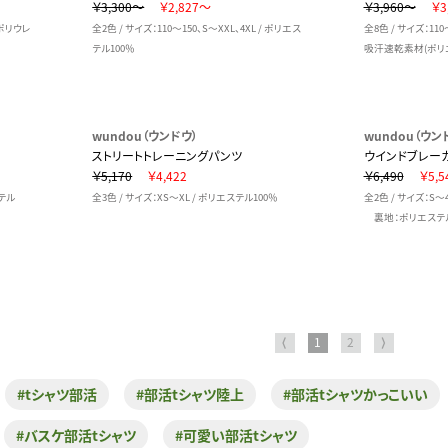
￥3,300～
￥2,827～
￥3,960～
￥3
 ポリウレ
全2色 / サイズ：110～150、S～XXL、4XL / ポリエス
全8色 / サイズ：11
テル100％
吸汗速乾素材(ポリエ
wundou（ウンドウ）
wundou（ウン
ストリートトレーニングパンツ
ウインドブレー
￥5,170
￥4,422
￥6,490
￥5,5
ステル
全3色 / サイズ：XS～XL / ポリエステル100％
全2色 / サイズ：S～
裏地：ポリエステル1
⟨
1
2
⟩
#tシャツ部活
#部活tシャツ陸上
#部活tシャツかっこいい
#バスケ部活tシャツ
#可愛い部活tシャツ