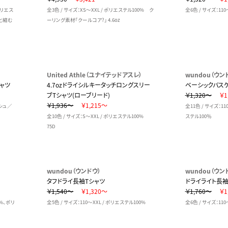
 ポリエス
全3色 / サイズ：XS～XXL / ポリエステル100% ク
全6色 / サイズ：110
と縮む
ーリング素材「クールコア?」 4.6oz
United Athle（ユナイテッドアスレ）
wundou（ウン
シャツ
4.7ozドライシルキータッチロングスリー
ベーシックバスケ
ブTシャツ(ローブリード)
￥1,320～
￥1
￥1,936～
￥1,215～
ッシュ／
全11色 / サイズ：11
全10色 / サイズ：S～XXL / ポリエステル100%
ステル100％
75D
wundou（ウンドウ）
wundou（ウン
タフドライ長袖Tシャツ
ドライライト長袖
￥1,540～
￥1,320～
￥1,760～
￥1
8%、ポリ
全5色 / サイズ：110～XXL / ポリエステル100%
全6色 / サイズ：110