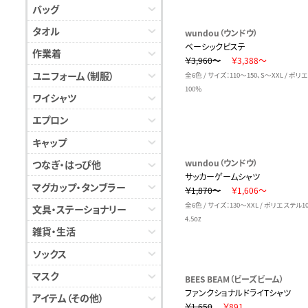
バッグ
タオル
wundou（ウンドウ）
ベーシックピステ
作業着
￥3,960～
￥3,388～
ユニフォーム（制服）
全6色 / サイズ：110～150、S～XXL / ポ
100％
ワイシャツ
エプロン
キャップ
wundou（ウンドウ）
つなぎ・はっぴ他
サッカーゲームシャツ
マグカップ・タンブラー
￥1,870～
￥1,606～
全6色 / サイズ：130～XXL / ポリエステル
文具・ステーショナリー
4.5oz
雑貨・生活
ソックス
マスク
BEES BEAM（ビーズビーム）
ファンクショナルドライTシャツ
アイテム（その他）
￥1,650
￥891