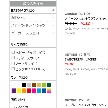
絞り込み検索
生地の厚さで絞る
wundou（ウンドウ）
綿Tシャツ
スポーツスウェットラグランTシャツ
￥3,300～
￥2,827～
スポーツ・ドライTシャツ
全6色 / サイズ：110～150、S～XXL、4XL /
パーカー・スウェット
テル100％
サイズで絞る
ベビー・キッズサイズ
ONYONE（オンヨネ）
レディースサイズ
SWEATBREAK JACKET
ノーマルサイズ
￥9,900
ビッグサイズ（XXL〜）
全4色 / サイズ：S～XXO / ポリエステル95
ウレタン5％
カラーで絞る
価格で絞る
ONYONE（オンヨネ）
エアブレークスタンドカラージャケ
〜999円