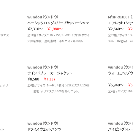
wundou（ウンドウ）
M'sPROJEC
ベーシックロングスリーブサッカーシャツ
エアレットTシャ
￥2,310～
￥1,980～
￥2,640～
￥2
 ポリエス
全11色 / サイズ：110～150、S～XXL / フロリダウイ
全23色 / サイズ：J
ンド特殊吸汗速乾素材 ポリエステル100％
35% 163g/㎡ 4.
wundou（ウンドウ）
wundou（ウン
ウインドブレーカージャケット
ウォームアップ
￥8,580
￥7,337
ト
￥5,940～
￥5
％、ポリ
全6色 / サイズ：S～4XL / 表地：ポリエステル100％
裏地：ポリエステル100％（トリコット）
全4色 / サイズ：110
wundou（ウンドウ）
wundou（ウン
ット
ドライスウェットパンツ
パイピングトレ