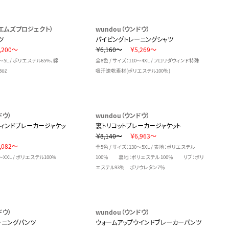
T（エムズプロジェクト）
wundou（ウンドウ）
ツ
パイピングトレーニングシャツ
,200～
￥6,160～
￥5,269～
S～5L / ポリエステル65%、綿
全8色 / サイズ：110～4XL / フロリダウィンド特殊
8oz
吸汗速乾素材(ポリエステル100％)
ドウ）
wundou（ウンドウ）
ウィンドブレーカージャケッ
裏トリコットブレーカージャケット
￥8,140～
￥6,963～
,082～
全5色 / サイズ：130～5XL / 表地：ポリエステル
～XXL / ポリエステル100%
100％ 裏地：ポリエステル 100％ リブ：ポリ
エステル93％ ポリウレタン7％
ドウ）
wundou（ウンドウ）
ーニングパンツ
ウォームアップウインドブレーカーパンツ