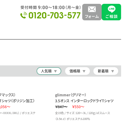
人気順
価格順
新着順
イフマックス）
glimmer（グリマー）
イＴシャツ（ポリジン加工）
3.5オンス インターロックドライTシャツ
,056～
￥847～
￥550～
0～XXXXL（4XL） / ポリエステ
全15色 / サイズ：120～3L / 120ｇ/㎡スムース
（3.5o.z） ポリエステル100％