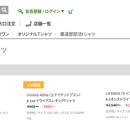
会員登録 / ログイン
▼
大口注文
店舗一覧
スワン
オリジナルTシャツ
書道部部活tシャツ
ャツ
人気商品
LIFEMAX（ラ
United Athle（ユナイテッドアスレ）
4.3オンスドラ
4.1oz ドライアスレチックTシャツ
￥1,540～
￥1
￥902～
￥880～
全25色 / サイズ：13
シュ/ポリ
全40色 / サイズ：120～6XL / ポリエステル100％
ル100%（メッシュ)
75D