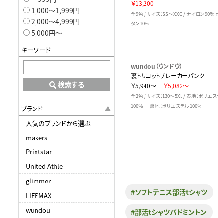
￥13,200
1,000〜1,999円
全9色 / サイズ：SS～XXO / ナイロン90％
2,000〜4,999円
タン10%
5,000円〜
キーワード
wundou（ウンドウ）
裏トリコットブレーカーパンツ
検索する
￥5,940～
￥5,082～
全2色 / サイズ：130～5XL / 表地：ポリエ
100％ 裏地：ポリエステル 100％
ブランド
人気のブランドから選ぶ
makers
Printstar
United Athle
glimmer
#ソフトテニス部活tシャツ
LIFEMAX
wundou
#部活tシャツバドミントン