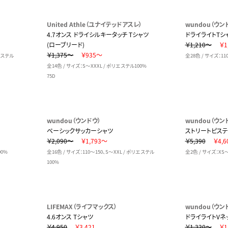
United Athle（ユナイテッドアスレ）
wundou（ウン
4.7オンス ドライシルキータッチ Tシャツ
ドライライトTシ
(ローブリード)
￥1,210～
￥1
￥1,375～
￥935～
リエステル
全28色 / サイズ：11
全14色 / サイズ：S～XXXL / ポリエステル100%
75D
wundou（ウンドウ）
wundou（ウン
ベーシックサッカーシャツ
ストリートピステ
￥2,090～
￥1,793～
￥5,390
￥4,6
100%
全16色 / サイズ：110～150、S～XXL / ポリエステル
全2色 / サイズ：XS
100%
LIFEMAX（ライフマックス）
wundou（ウン
4.6オンス Tシャツ
ドライライトVネ
￥4,950
￥3,421
￥1,320～
￥1