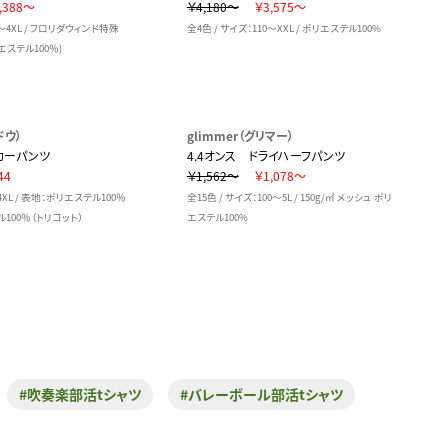
,388～
￥4,180～
￥3,575～
0～4XL / フロリダウィンド特殊
全4色 / サイズ：110～XXL / ポリエステル100%
ステル100％)
ドウ）
glimmer（グリマー）
カーパンツ
4.4オンス ドライハーフパンツ
44
￥1,562～
￥1,078～
4XL / 表地：ポリエステル100％
全15色 / サイズ：100～5L / 150g/㎡ メッシュ ポリ
00％（トリコット）
エステル100%
#吹奏楽部活tシャツ
#バレーボール部活tシャツ