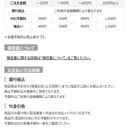
ご注文金額
～1万円
～3万円
～10万円
10万円以上
銀行振込
ご利用の金融機関により異なります
代引手数料
440円
550円
990円
1,430円
後払い
440円
550円
990円
1,430円
※各種手数料は税込表示です。
領収書について
領収書に関する詳細は「領収書について」をご覧ください。
お支払い方法詳細
銀行振込
商品発送予定日の3営業日前（土日祝除く）までに指定の口座にお振込みください。
振込手数料はお客様のご負担となります。
手数料はご利用の金融機関により異なります。
代金引換
商品のお届け時に配送業者へ代金をお支払いいただく方法です。
商品代・配送料の他に代引手数料がかかります。
手数料は左の各種手数料一覧をご確認ください。