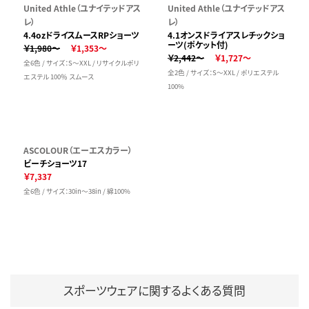
United Athle（ユナイテッドアス
United Athle（ユナイテッドアス
レ）
レ）
4.4ozドライスムースRPショーツ
4.1オンスドライアスレチックショ
ーツ(ポケット付)
￥1,980～
￥1,353～
￥2,442～
￥1,727～
全6色 / サイズ：S～XXL / リサイクルポリ
全2色 / サイズ：S～XXL / ポリエステル
エステル 100％ スムース
100%
ASCOLOUR（エーエスカラー）
ビーチショーツ17
￥7,337
全6色 / サイズ：30in～38in / 綿100%
スポーツウェアに関するよくある質問