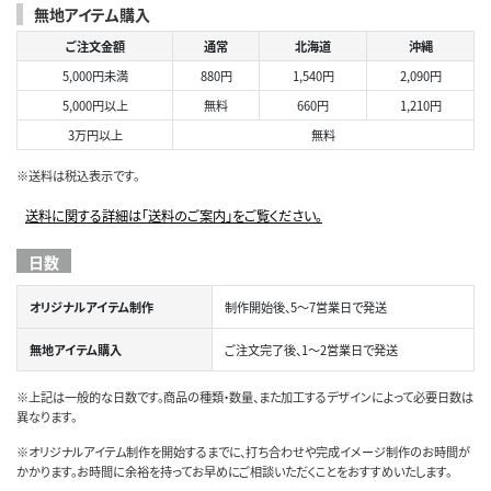
無地アイテム購入
ご注文金額
通常
北海道
沖縄
5,000円未満
880円
1,540円
2,090円
5,000円以上
無料
660円
1,210円
3万円以上
無料
※送料は税込表示です。
送料に関する詳細は「送料のご案内」をご覧ください。
日数
オリジナルアイテム制作
制作開始後、5～7営業日で発送
無地アイテム購入
ご注文完了後、1～2営業日で発送
※上記は一般的な日数です。商品の種類・数量、また加工するデザインによって必要日数は
異なります。
※オリジナルアイテム制作を開始するまでに、打ち合わせや完成イメージ制作のお時間が
かかります。お時間に余裕を持ってお早めにご相談いただくことをおすすめいたします。