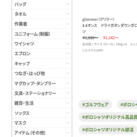
バッグ
タオル
glimmer（グリマー）
作業着
4.4オンス ドライボタンダウンポ
ツ
ユニフォーム（制服）
￥1,980～
￥1,342～
ワイシャツ
全26色 / サイズ：SS～5L / 150ｇ/㎡ メ
リエステル100%
エプロン
キャップ
つなぎ・はっぴ他
マグカップ・タンブラー
文具・ステーショナリー
雑貨・生活
#ゴルフウェア
#ポロシ
ソックス
#ポロシャツオリジナル高品
マスク
#ポロシャツオリジナル部活
アイテム（その他）