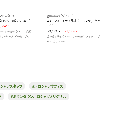
プリントスター）
glimmer（グリマー）
ポロシャツ(ポケット無し）
4.4オンス ドライ長袖ポロシャツ(ポケッ
,584～
ト付）
￥2,189～
￥1,485～
5L / 195g/㎡（5.8oz） 交編
リ35％ リブ：綿60％ ポリ
全18色 / サイズ：SS～7L / 150g/㎡ メッシュ ポ
リエステル100%
シャツスタッフ
#ポロシャツオフィス
ツ
#ボタンダウンポロシャツオリジナル