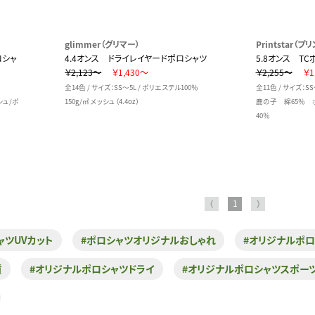
glimmer（グリマー）
Printstar（
ロシャ
4.4オンス ドライレイヤードポロシャツ
5.8オンス TC
￥2,123～
￥1,430～
￥2,255～
￥1
全14色 / サイズ：SS～5L / ポリエステル100％
全11色 / サイズ：SS～
ッシュ/ポ
150g/㎡ メッシュ（4.4oz）
鹿の子 綿65％ ポ
40％
⟨
1
⟩
ャツUVカット
#ポロシャツオリジナルおしゃれ
#オリジナルポロ
質
#オリジナルポロシャツドライ
#オリジナルポロシャツスポー