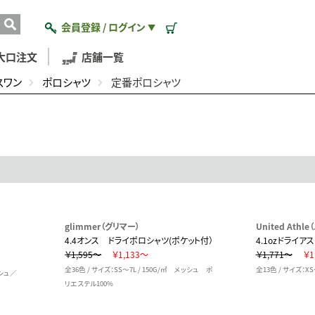
会員登録 / ログイン
▼
大口注文
店舗一覧
スワン
ポロシャツ
定番ポロシャツ
glimmer（グリマー）
United Ath
4.4オンス ドライポロシャツ(ポケット付）
4.1ozドライ
￥1,595～
￥1,133～
￥1,771～
￥1
全36色 / サイズ：SS～7L / 150G/㎡ メッシュ ポ
全13色 / サイズ：XS
ッシュ／
リエステル100%