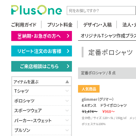
ご利用ガイド
プリント料金
デザイン・入稿
法人・
オリジナルTシャツ作成プラ
納期・お急ぎの方へ
定番ポロシャツ
リピート注文のお客様
ご来店相談はこちら
8
定番ポロシャツ /
点
アイテムを選ぶ
人気商品
Tシャツ
glimmer（グリマー）
ポロシャツ
4.4オンス ドライポロシャツ
スポーツウェア
￥1,474～
￥968～
全39色 / サイズ：120～5L / 150g/㎡ メ
パーカー・スウェット
ポリエステル100%
ブルゾン