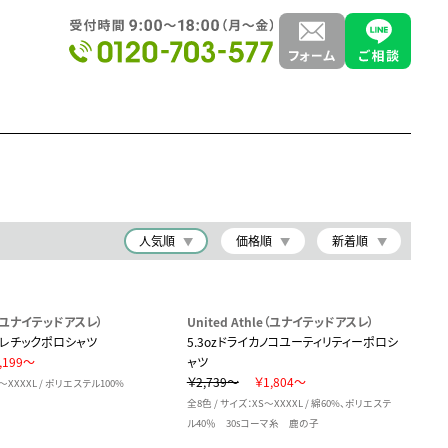
人気順
価格順
新着順
le（ユナイテッドアスレ）
United Athle（ユナイテッドアスレ）
アスレチックポロシャツ
5.3ozドライカノコユーティリティーポロシ
,199～
ャツ
￥2,739～
￥1,804～
～XXXXL / ポリエステル100%
全8色 / サイズ：XS～XXXXL / 綿60%、ポリエステ
ル40％ 30sコーマ糸 鹿の子