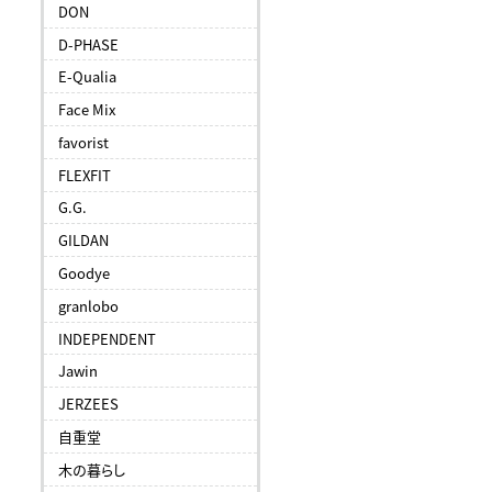
DON
D-PHASE
E-Qualia
Face Mix
favorist
FLEXFIT
G.G.
GILDAN
Goodye
granlobo
INDEPENDENT
Jawin
JERZEES
自重堂
木の暮らし