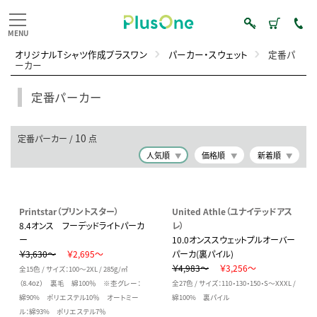
オリジナルTシャツ作成プラスワン
パーカー・スウェット
定番パ
ーカー
定番パーカー
10
定番パーカー /
点
人気順
価格順
新着順
Printstar（プリントスター）
United Athle（ユナイテッドアス
8.4オンス フーデッドライトパーカ
レ）
ー
10.0オンススウェットプルオーバー
￥3,630～
￥2,695～
パーカ(裏パイル)
￥4,983～
￥3,256～
全15色 / サイズ：100～2XL / 285g/㎡
（8.4oz） 裏毛 綿100％ ※杢グレー：
全27色 / サイズ：110・130・150・S～XXXL /
綿90% ポリエステル10％ オートミー
綿100% 裏パイル
ル：綿93% ポリエステル7％