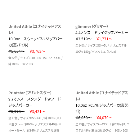
United Athle（ユナイテッドアス
glimmer（グリマー）
レ）
4.4オンス ドライジップパーカー
10.0oz スウェットフルジップパー
￥2,519～
￥1,771～
カ(裏パイル)
全14色 / サイズ：SS～5L / ポリエステル
￥5,654～
￥3,762～
100％ 150g/㎡ メッシュ（4.4oz)
全22色 / サイズ：110・130・150・S～XXXL /
綿100% 32×10s
Printstar（プリントスター）
United Athle（ユナイテッドアス
9.7オンス スタンダードWフード
レ）
ジップパーカー
10.0ozT/Cフルジップパーカ(裏起
￥5,973～
￥3,421～
毛)
￥6,050～
￥4,070～
全17色 / サイズ：XS～4XL / 綿100%（※）
※杢グレー：綿60% ポリエステル40％ ※
全13色 / サイズ：S～XXXL / 綿52％ポリエ
オートミール：綿84% ポリエステル16％
ステル48％（表面：綿100％） 30S×10S