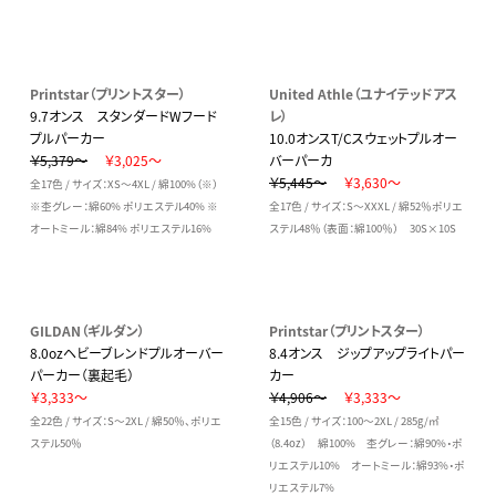
Printstar（プリントスター）
United Athle（ユナイテッドアス
9.7オンス スタンダードWフード
レ）
プルパーカー
10.0オンスT/Cスウェットプルオー
￥5,379～
￥3,025～
バーパーカ
￥5,445～
￥3,630～
全17色 / サイズ：XS～4XL / 綿100%（※）
※杢グレー：綿60% ポリエステル40% ※
全17色 / サイズ：S～XXXL / 綿52％ポリエ
オートミール：綿84% ポリエステル16%
ステル48％（表面：綿100％） 30S×10S
GILDAN（ギルダン）
Printstar（プリントスター）
8.0ozヘビーブレンドプルオーバー
8.4オンス ジップアップライトパー
パーカー（裏起毛）
カー
￥3,333～
￥4,906～
￥3,333～
全22色 / サイズ：S～2XL / 綿50％、ポリエ
全15色 / サイズ：100～2XL / 285g/㎡
ステル50％
（8.4oz） 綿100% 杢グレー：綿90%・ポ
リエステル10% オートミール：綿93%・ポ
リエステル7%