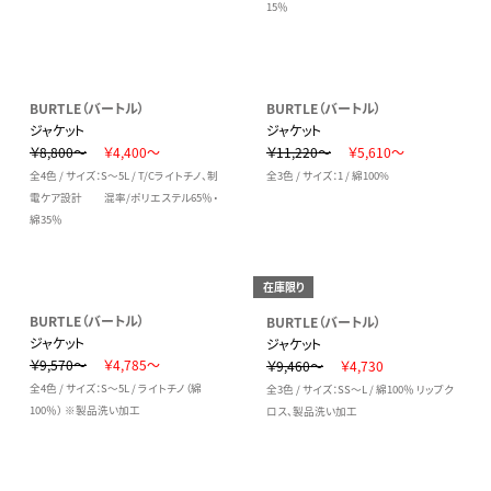
15％
BURTLE（バートル）
BURTLE（バートル）
ジャケット
ジャケット
￥8,800～
￥4,400～
￥11,220～
￥5,610～
全4色 / サイズ：S～5L / T/Cライトチノ、制
全3色 / サイズ：1 / 綿100%
電ケア設計 混率/ポリエステル65％・
綿35％
在庫限り
BURTLE（バートル）
BURTLE（バートル）
ジャケット
ジャケット
￥9,570～
￥4,785～
￥9,460～
￥4,730
全4色 / サイズ：S～5L / ライトチノ（綿
全3色 / サイズ：SS～L / 綿100％ リップク
100％） ※製品洗い加工
ロス、製品洗い加工