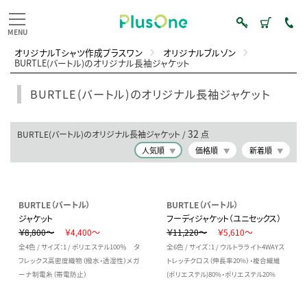
オリジナルTシャツ作成プラスワン
オリジナルブルゾン
BURTLE(バートル)のオリジナル長袖ジャケット
BURTLE(バートル)のオリジナル長袖ジャケット
32
BURTLE(バートル)のオリジナル長袖ジャケット /
点
人気順
価格順
新着順
BURTLE（バートル）
BURTLE（バートル）
ジャケット
フーディジャケット（ユニセックス）
￥8,800～
￥4,400～
￥11,220～
￥5,610～
全4色 / サイズ：1 / ポリエステル100％ タ
全6色 / サイズ：1 / ウルトラライト4WAYス
フレックス高密度織物（撥水・透湿性）メガ
トレッチクロス（伸長率20%）・複合繊維
ーナ制電糸（帯電防止）
(ポリエステル)80%・ポリエステル20%