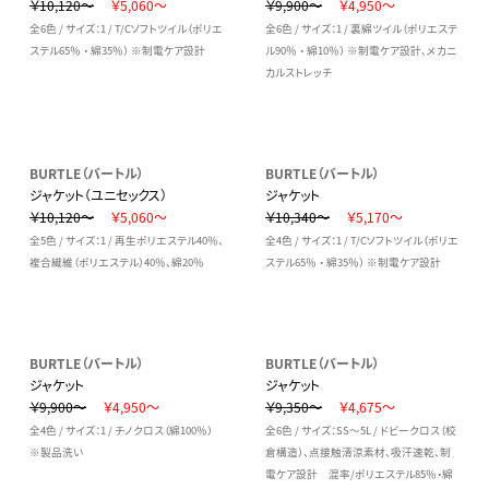
￥10,120～
￥5,060～
￥9,900～
￥4,950～
全6色 / サイズ：1 / T/Cソフトツイル（ポリエ
全6色 / サイズ：1 / 裏綿ツイル（ポリエステ
ステル65％ ・ 綿35％） ※制電ケア設計
ル90％ ・ 綿10％） ※制電ケア設計、メカニ
カルストレッチ
BURTLE（バートル）
BURTLE（バートル）
ジャケット（ユニセックス）
ジャケット
￥10,120～
￥5,060～
￥10,340～
￥5,170～
全5色 / サイズ：1 / 再生ポリエステル40％、
全4色 / サイズ：1 / T/Cソフトツイル（ポリエ
複合繊維（ポリエステル）40％、綿20％
ステル65％ ・ 綿35％） ※制電ケア設計
BURTLE（バートル）
BURTLE（バートル）
ジャケット
ジャケット
￥9,900～
￥4,950～
￥9,350～
￥4,675～
全4色 / サイズ：1 / チノクロス（綿100％）
全6色 / サイズ：SS～5L / ドビークロス（校
※製品洗い
倉構造）、点接触清涼素材、吸汗速乾、制
電ケア設計 混率/ポリエステル85％・綿