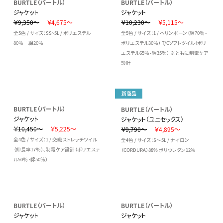
BURTLE（バートル）
BURTLE（バートル）
ジャケット
ジャケット
￥9,350～
￥4,675～
￥10,230～
￥5,115～
全5色 / サイズ：SS~5L / ポリエステル
全5色 / サイズ：1 / ヘリンボーン（綿70％・
80％ 綿20％
ポリエステル30％） T/Cソフトツイル（ポリ
エステル65％・綿35％） ※ともに制電ケア
設計
新商品
BURTLE（バートル）
BURTLE（バートル）
ジャケット
ジャケット（ユニセックス）
￥10,450～
￥5,225～
￥9,790～
￥4,895～
全4色 / サイズ：1 / 交織ストレッチツイル
全4色 / サイズ：S～5L / ナイロン
（伸長率17％）、制電ケア設計（ポリエステ
（CORDURA）88% ポリウレタン12%
ル50％・綿50％）
BURTLE（バートル）
BURTLE（バートル）
ジャケット
ジャケット