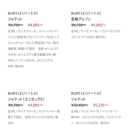
BURTLE（バートル）
BURTLE（バートル）
ジャケット
長袖ブルゾン
￥9,790～
￥4,895～
￥9,790～
￥4,895～
全5色 / サイズ：SS～5L / ストレッチライト
全5色 / サイズ：S～5L / ソフトトロピカル
ツイル（伸長率17％）（インディゴのみ）、ス
（ポリエステル80％・綿20％）
トレッチドビークロス（伸長率17％）、吸汗
速乾性、制電ケア設計 混率/ポリエステ
ル45％・ポリエステル複合繊維35％・綿
20％（インディゴのみ）、ポリエステル
80％・綿20％
BURTLE（バートル）
BURTLE（バートル）
ジャケット（ユニセックス）
ジャケット
￥9,790～
￥4,895～
￥10,450～
￥5,225～
全6色 / サイズ：SS～5L / T/Cライトチノ、制
全5色 / サイズ：SS～5L / ヘリンボーン ：
電ケア設計 混率/ポリエステル65％・綿
綿70％ ・ ポリエステル30％、 T/Cライトチ
35％
ノ ： ポリエステル65％ ・ 綿35％