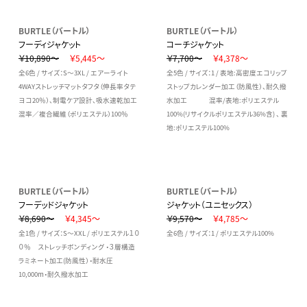
BURTLE（バートル）
BURTLE（バートル）
フーディジャケット
コーチジャケット
￥10,890～
￥5,445～
￥7,700～
￥4,378～
全6色 / サイズ：S～3XL / エアーライト
全5色 / サイズ：1 / 表地:高密度エコリップ
4WAYストレッチマットタフタ（伸長率タテ
ストップカレンダー加工（防風性）、耐久撥
ヨコ20％）、制電ケア設計、吸水速乾加工
水加工 混率/表地:ポリエステル
混率／複合繊維（ポリエステル）100％
100%(リサイクルポリエステル36%含) 、 裏
地:ポリエステル100%
BURTLE（バートル）
BURTLE（バートル）
フーデッドジャケット
ジャケット（ユニセックス）
￥8,690～
￥4,345～
￥9,570～
￥4,785～
全1色 / サイズ：S～XXL / ポリエステル１０
全6色 / サイズ：1 / ポリエステル100%
０％ ストレッチボンディング ・３層構造
ラミネート加工(防風性）・耐水圧
10,000m・耐久撥水加工