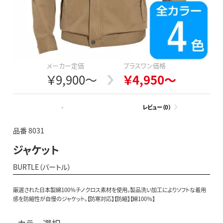
メーカー定価
プラスワン価格
￥9,900～
￥4,950～
-
レビュー（0）
品番 8031
ジャケット
BURTLE（バートル）
厳選された日本製綿100％チノクロス素材を使用。製品洗い加工によりソフトな着用
感を防縮性が自慢のジャケット。【防寒対応】【防縮】【綿100％】