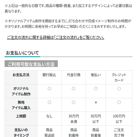
※上記は一般的な日数です。商品の種類・数量、また加工するデザインによって必要日数は
異なります。
※オリジナルアイテム制作を開始するまでに、打ち合わせや完成イメージ制作のお時間が
かかります。お時間に余裕を持ってお早めにご相談いただくことをおすすめいたします。
ご注文の流れに関する詳細は「ご注文の流れ」をご覧ください。
お支払いについて
ご利用可能な支払い方法
お支払方法
銀行振込
代金引換
後払い
クレジット
カード
オリジナル
○
○
○
◯
アイテム制作
無地
○
○
✕
○
アイテム購入
上限額
なし
30万円
30万円
100万円
未満
以下
以下
支払いの
商品
商品
商品
ご注文
タイミング
発送前
到着時
到着後
完了時