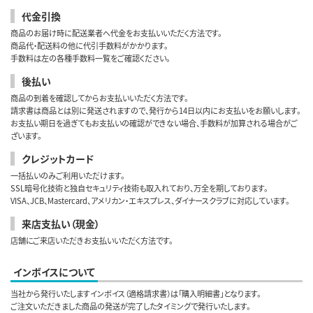
代金引換
商品のお届け時に配送業者へ代金をお支払いいただく方法です。
商品代・配送料の他に代引手数料がかかります。
手数料は左の各種手数料一覧をご確認ください。
後払い
商品の到着を確認してからお支払いいただく方法です。
請求書は商品とは別に発送されますので、発行から14日以内にお支払いをお願いします。
お支払い期日を過ぎてもお支払いの確認ができない場合、手数料が加算される場合がご
ざいます。
クレジットカード
一括払いのみご利用いただけます。
SSL暗号化技術と独自セキュリティ技術も取入れており、万全を期しております。
VISA、JCB、Mastercard、アメリカン・エキスプレス、ダイナースクラブに対応しています。
来店支払い（現金）
店舗にご来店いただきお支払いいただく方法です。
インボイスについて
当社から発行いたしますインボイス（適格請求書）は「購入明細書」となります。
ご注文いただきました商品の発送が完了したタイミングで発行いたします。