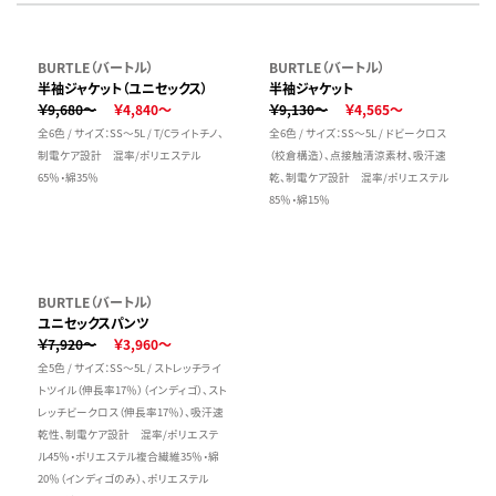
BURTLE（バートル）
BURTLE（バートル）
半袖ジャケット（ユニセックス）
半袖ジャケット
￥9,680～
￥4,840～
￥9,130～
￥4,565～
全6色 / サイズ：SS～5L / T/Cライトチノ、
全6色 / サイズ：SS～5L / ドビークロス
制電ケア設計 混率/ポリエステル
（校倉構造）、点接触清涼素材、吸汗速
65％・綿35％
乾、制電ケア設計 混率/ポリエステル
85％・綿15％
BURTLE（バートル）
ユニセックスパンツ
￥7,920～
￥3,960～
全5色 / サイズ：SS～5L / ストレッチライ
トツイル（伸長率17％）（インディゴ）、スト
レッチビークロス（伸長率17％）、吸汗速
乾性、制電ケア設計 混率/ポリエステ
ル45％・ポリエステル複合繊維35％・綿
20％（インディゴのみ）、ポリエステル