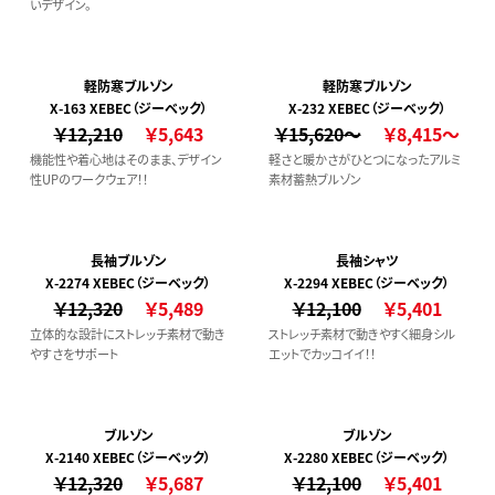
いデザイン。
軽防寒ブルゾン
軽防寒ブルゾン
X-163 XEBEC（ジーベック）
X-232 XEBEC（ジーベック）
￥12,210
￥5,643
￥15,620～
￥8,415～
機能性や着心地はそのまま、デザイン
軽さと暖かさがひとつになったアルミ
性UPのワークウェア！！
素材蓄熱ブルゾン
長袖ブルゾン
長袖シャツ
X-2274 XEBEC（ジーベック）
X-2294 XEBEC（ジーベック）
￥12,320
￥5,489
￥12,100
￥5,401
立体的な設計にストレッチ素材で動き
ストレッチ素材で動きやすく細身シル
やすさをサポート
エットでカッコイイ！！
ブルゾン
ブルゾン
X-2140 XEBEC（ジーベック）
X-2280 XEBEC（ジーベック）
￥12,320
￥5,687
￥12,100
￥5,401