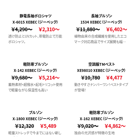
静電長袖ポロシャツ
長袖ブルゾン
X-6015 XEBEC（ジーベック）
1534 XEBEC（ジーベック）
￥4,290～
￥2,310～
￥11,880～
￥6,402～
透け防止とUVカット、帯電防止で万能
植物由来の合成繊維を使用したエコ
ポロシャツ。
マーク対応商品でサイズ展開も幅広く
なっております。
軽防寒ブルゾン
空調服TMベスト
X-142 XEBEC（ジーベック）
XE98010 XEBEC（ジーベック）
￥9,680～
￥5,214～
￥10,780
￥4,477
蓄熱素材+超撥水+起毛トリコット使用
動きやすさナンバーワン！ベストタイプ
で軽量ながら保温性も高い
が登場！
ブルゾン
軽防寒ブルゾン
X-1800 XEBEC（ジーベック）
X-162 XEBEC（ジーベック）
￥12,320
￥5,489
￥9,020～
￥4,862～
軽量ストレッチで今までにはない新し
独自の光沢感が特徴の生地