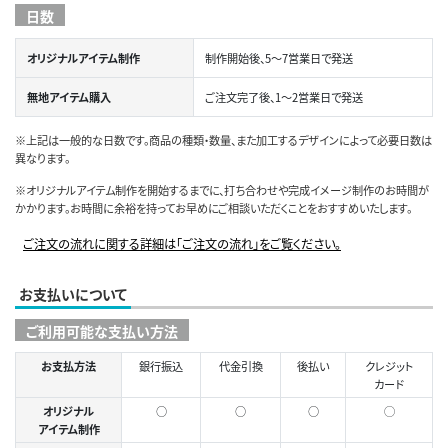
日数
オリジナルアイテム制作
制作開始後、5～7営業日で発送
無地アイテム購入
ご注文完了後、1～2営業日で発送
※上記は一般的な日数です。商品の種類・数量、また加工するデザインによって必要日数は
異なります。
※オリジナルアイテム制作を開始するまでに、打ち合わせや完成イメージ制作のお時間が
かかります。お時間に余裕を持ってお早めにご相談いただくことをおすすめいたします。
ご注文の流れに関する詳細は「ご注文の流れ」をご覧ください。
お支払いについて
ご利用可能な支払い方法
お支払方法
銀行振込
代金引換
後払い
クレジット
カード
オリジナル
○
○
○
◯
アイテム制作