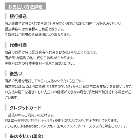
お支払い方法詳細
銀行振込
商品発送予定日の3営業日前（土日祝除く）までに指定の口座にお振込みください。
振込手数料はお客様のご負担となります。
手数料はご利用の金融機関により異なります。
代金引換
商品のお届け時に配送業者へ代金をお支払いいただく方法です。
商品代・配送料の他に代引手数料がかかります。
手数料は左の各種手数料一覧をご確認ください。
後払い
商品の到着を確認してからお支払いいただく方法です。
請求書は商品とは別に発送されますので、発行から14日以内にお支払いをお願いします。
お支払い期日を過ぎてもお支払いの確認ができない場合、手数料が加算される場合がご
ざいます。
クレジットカード
一括払いのみご利用いただけます。
SSL暗号化技術と独自セキュリティ技術も取入れており、万全を期しております。
VISA、JCB、Mastercard、アメリカン・エキスプレス、ダイナースクラブに対応しています。
来店支払い（現金）