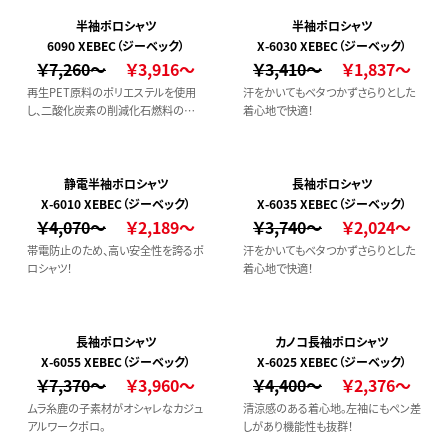
半袖ポロシャツ
半袖ポロシャツ
6090 XEBEC（ジーベック）
X-6030 XEBEC（ジーベック）
￥7,260～
￥3,916～
￥3,410～
￥1,837～
再生PET原料のポリエステルを使用
汗をかいてもベタつかずさらりとした
し、二酸化炭素の削減化石燃料の使
着心地で快適！
用削減に貢献するポロシャツです。
静電半袖ポロシャツ
長袖ポロシャツ
X-6010 XEBEC（ジーベック）
X-6035 XEBEC（ジーベック）
￥4,070～
￥2,189～
￥3,740～
￥2,024～
帯電防止のため、高い安全性を誇るポ
汗をかいてもベタつかずさらりとした
ロシャツ！
着心地で快適！
長袖ポロシャツ
カノコ長袖ポロシャツ
X-6055 XEBEC（ジーベック）
X-6025 XEBEC（ジーベック）
￥7,370～
￥3,960～
￥4,400～
￥2,376～
ムラ糸鹿の子素材がオシャレなカジュ
清涼感のある着心地。左袖にもペン差
アルワークポロ。
しがあり機能性も抜群！