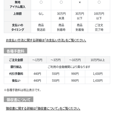
無地
○
○
✕
○
アイテム購入
上限額
なし
30万円
30万円
100万円
未満
以下
以下
支払いの
商品
商品
商品
ご注文
タイミング
発送前
到着時
到着後
完了時
お支払い方法に関する詳細は「お支払い方法」をご覧ください。
各種手数料
ご注文金額
～1万円
～3万円
～10万円
10万円以上
銀行振込
ご利用の金融機関により異なります
代引手数料
440円
550円
990円
1,430円
後払い
440円
550円
990円
1,430円
※各種手数料は税込表示です。
領収書について
領収書に関する詳細は「領収書について」をご覧ください。