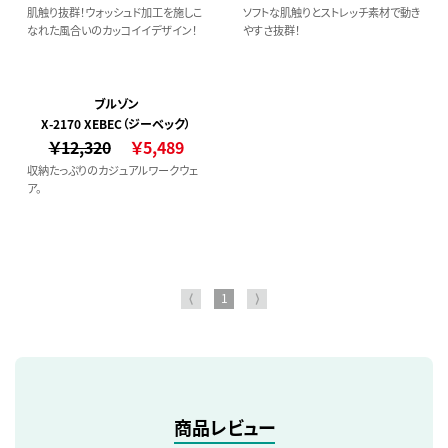
肌触り抜群！ウォッシュド加工を施しこ
ソフトな肌触りとストレッチ素材で動き
なれた風合いのカッコイイデザイン！
やすさ抜群！
ブルゾン
X-2170 XEBEC（ジーベック）
￥12,320
￥5,489
収納たっぷりのカジュアルワークウェ
ア。
⟨
1
⟩
商品レビュー