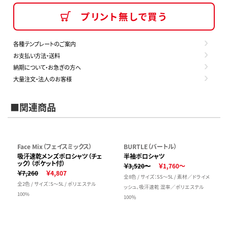
プリント無しで買う
各種テンプレートのご案内
お支払い方法・送料
納期について・お急ぎの方へ
大量注文・法人のお客様
■関連商品
Face Mix（フェイスミックス）
BURTLE（バートル）
吸汗速乾メンズポロシャツ（チェ
半袖ポロシャツ
ック）（ポケット付）
￥3,520～
￥1,760～
￥7,260
￥4,807
全8色 / サイズ：SS～5L / 素材／ドライメ
全2色 / サイズ：S～5L / ポリエステル
ッシュ、吸汗速乾 混率／ポリエステル
100%
100％