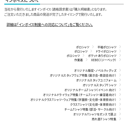
インボイスについて
当社から発行いたしますインボイス（適格請求書）は「購入明細書」となります。
ご注文いただきました商品の発送が完了したタイミングで発行いたします。
詳細は「インボイス制度への対応について」をご覧ください。
ポロシャツ
半袖ポロシャツ
ポロシャツ
ドライポロシャツ
ポロシャツ
ポケットありポロシャツ
作業着
XEBEC（ジーベック）
オリジナル販促・ノベルティグッズ
オリジナルスタッフウェア特集（展示会・商談会向け）
オリジナルスタッフユニフォーム
オリジナルスタッフTシャツ
オリジナルチームTシャツ（イベント向け）
オリジナルドライウェア特集（チームTシャツ・練習着向け）
オリジナルクラスTシャツ・ウェア特集（学園祭・文化祭・体育祭向け）
クラスTシャツ（文化祭・体育祭向け）
チームTシャツ特集（部活・サークル向け）
オリジナルTシャツをオンスで選ぶ
売れ筋Tシャツ特集