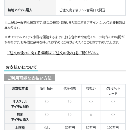
無地アイテム購入
ご注文完了後、1～2営業日で発送
※上記は一般的な日数です。商品の種類・数量、また加工するデザインによって必要日数は
異なります。
※オリジナルアイテム制作を開始するまでに、打ち合わせや完成イメージ制作のお時間が
かかります。お時間に余裕を持ってお早めにご相談いただくことをおすすめいたします。
ご注文の流れに関する詳細は「ご注文の流れ」をご覧ください。
お支払いについて
ご利用可能な支払い方法
お支払方法
銀行振込
代金引換
後払い
クレジット
カード
オリジナル
○
○
○
◯
アイテム制作
無地
○
○
✕
○
アイテム購入
上限額
なし
30万円
30万円
100万円