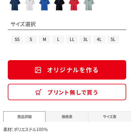
サイズ選択
SS
S
M
L
LL
3L
4L
5L
オリジナルを作る
プリント無しで買う
商品詳細
価格表
サイズ表
素材：ポリエステル100％