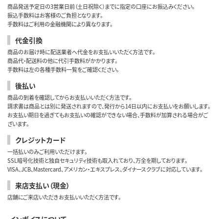
商品発送予定日の3営業日前（土日祝除く）までに指定の口座にお振込みください。
振込手数料はお客様のご負担となります。
手数料はご利用の金融機関により異なります。
代金引換
商品のお届け時に配送業者へ代金をお支払いいただく方法です。
商品代・配送料の他に代引手数料がかかります。
手数料は左の各種手数料一覧をご確認ください。
後払い
商品の到着を確認してからお支払いいただく方法です。
請求書は商品とは別に発送されますので、発行から14日以内にお支払いをお願いします。
お支払い期日を過ぎてもお支払いの確認ができない場合、手数料が加算される場合がご
ざいます。
クレジットカード
一括払いのみご利用いただけます。
SSL暗号化技術と独自セキュリティ技術も取入れており、万全を期しております。
VISA、JCB、Mastercard、アメリカン・エキスプレス、ダイナースクラブに対応しています。
来店支払い（現金）
店舗にご来店いただきお支払いいただく方法です。