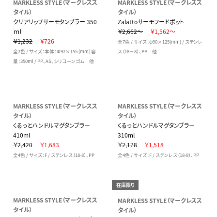
MARKLESS STYLE（マークレスス
MARKLESS STYLE（マークレスス
タイル）
タイル）
クリアリップサーモタンブラー 350
Zalattoサーモフードポット
ｍl
￥2,662～
￥1,562～
￥1,232
￥726
全7色 / サイズ：φ90×125(mm) / ステンレ
全2色 / サイズ：本体：Φ92×155（mm）容
ス（18－8）、PP 他
量：350ml / PP、AS、シリコーンゴム 他
MARKLESS STYLE（マークレスス
MARKLESS STYLE（マークレスス
タイル）
タイル）
くるっとハンドルマグタンブラー
くるっとハンドルマグタンブラー
410ml
310ml
￥2,420
￥1,683
￥2,178
￥1,518
全4色 / サイズ：F / ステンレス（18-8）、PP
全4色 / サイズ：F / ステンレス（18-8）、PP
在庫限り
MARKLESS STYLE（マークレスス
MARKLESS STYLE（マークレスス
タイル）
タイル）