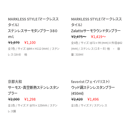
MARKLESS STYLE（マークレスス
MARKLESS STYLE（マークレスス
タイル）
タイル）
ステンレスサーモタンブラー３８０
Zalattoサーモラウンドタンブラー
ｍｌ
￥2,475～
￥1,419～
￥1,870
￥1,100
全6色 / サイズ：φ72×99 (mm)※外径φ82
全7色 / サイズ：φ84×H112（mm） / ステン
(mm) / ステンレス（１８－８） 他 ・ 容
レス（18-8） 他
量：310ml
京都大和
favorist（フェイバリスト）
サーモス・真空断熱ステンレスタン
ウッド調ステンレスタンブラー
ブラー
(450ml)
￥2,000
￥1,298
￥2,420
￥1,496
全1色 / サイズ：F：φ70×125mm / ステン
全1色 / サイズ：F / ステンレス
レス鋼