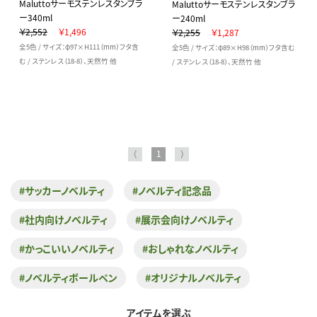
Maluttoサーモステンレスタンブラ
Maluttoサーモステンレスタンブラ
ー340ml
ー240ml
￥2,552
￥1,496
￥2,255
￥1,287
全5色 / サイズ：φ97×H111（mm）フタ含
全5色 / サイズ：φ89×H98（mm）フタ含む
む / ステンレス（18-8）、天然竹 他
/ ステンレス（18-8）、天然竹 他
⟨
1
⟩
#サッカーノベルティ
#ノベルティ記念品
#社内向けノベルティ
#展示会向けノベルティ
#かっこいいノベルティ
#おしゃれなノベルティ
#ノベルティボールペン
#オリジナルノベルティ
アイテムを選ぶ