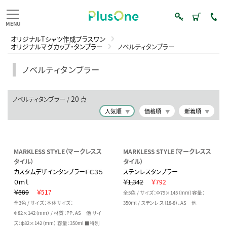
オリジナルTシャツ作成プラスワン
オリジナルマグカップ・タンブラー
ノベルティタンブラー
ノベルティタンブラー
20
ノベルティタンブラー /
点
人気順
価格順
新着順
MARKLESS STYLE（マークレスス
MARKLESS STYLE（マークレスス
タイル）
タイル）
カスタムデザインタンブラーＦＣ３５
ステンレスタンブラー
０ｍｌ
￥1,342
￥792
￥880
￥517
全5色 / サイズ：Φ79×145（mm）容量：
全3色 / サイズ：本体サイズ：
350ml / ステンレス（18-8）、AS 他
Φ82×142（mm） / 材質：PP、AS 他 サイ
ズ：φ82×142（mm） 容量：350ml ■特別