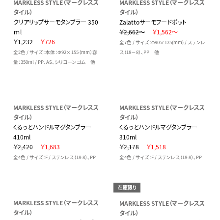
MARKLESS STYLE（マークレスス
MARKLESS STYLE（マークレスス
タイル）
タイル）
クリアリップサーモタンブラー 350
Zalattoサーモフードポット
ｍl
￥2,662～
￥1,562～
￥1,232
￥726
全7色 / サイズ：φ90×125(mm) / ステンレ
全2色 / サイズ：本体：Φ92×155（mm）容
ス（18－8）、PP 他
量：350ml / PP、AS、シリコーンゴム 他
MARKLESS STYLE（マークレスス
MARKLESS STYLE（マークレスス
タイル）
タイル）
くるっとハンドルマグタンブラー
くるっとハンドルマグタンブラー
410ml
310ml
￥2,420
￥1,683
￥2,178
￥1,518
全4色 / サイズ：F / ステンレス（18-8）、PP
全4色 / サイズ：F / ステンレス（18-8）、PP
在庫限り
MARKLESS STYLE（マークレスス
MARKLESS STYLE（マークレスス
タイル）
タイル）