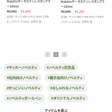
Maluttoサーモステンレスタンブラ
Maluttoサーモステンレスタンブラ
ー340ml
ー240ml
￥2,552
￥1,496
￥2,255
￥1,287
全5色 / サイズ：φ97×H111（mm）フタ含
全5色 / サイズ：φ89×H98（mm）フタ含む
む / ステンレス（18-8）、天然竹 他
/ ステンレス（18-8）、天然竹 他
⟨
1
⟩
#サッカーノベルティ
#ノベルティ記念品
#社内向けノベルティ
#展示会向けノベルティ
#かっこいいノベルティ
#おしゃれなノベルティ
#ノベルティボールペン
#オリジナルノベルティ
アイテムを選ぶ