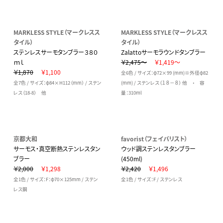
MARKLESS STYLE（マークレスス
MARKLESS STYLE（マークレスス
タイル）
タイル）
ステンレスサーモタンブラー３８０
Zalattoサーモラウンドタンブラー
ｍｌ
￥2,475～
￥1,419～
￥1,870
￥1,100
全6色 / サイズ：φ72×99 (mm)※外径φ82
全7色 / サイズ：φ84×H112（mm） / ステン
(mm) / ステンレス（１８－８） 他 ・ 容
レス（18-8） 他
量：310ml
京都大和
favorist（フェイバリスト）
サーモス・真空断熱ステンレスタン
ウッド調ステンレスタンブラー
ブラー
(450ml)
￥2,000
￥1,298
￥2,420
￥1,496
全1色 / サイズ：F：φ70×125mm / ステン
全1色 / サイズ：F / ステンレス
レス鋼