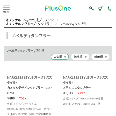
オリジナルTシャツ作成プラスワン
オリジナルマグカップ・タンブラー
ノベルティタンブラー
ノベルティタンブラー
20
ノベルティタンブラー /
点
人気順
価格順
新着順
MARKLESS STYLE（マークレスス
MARKLESS STYLE（マークレスス
タイル）
タイル）
カスタムデザインタンブラーＦＣ３５
ステンレスタンブラー
０ｍｌ
￥1,342
￥792
￥880
￥517
全5色 / サイズ：Φ79×145（mm）容量：
全3色 / サイズ：本体サイズ：
350ml / ステンレス（18-8）、AS 他
Φ82×142（mm） / 材質：PP、AS 他 サイ
ズ：φ82×142（mm） 容量：350ml ■特別