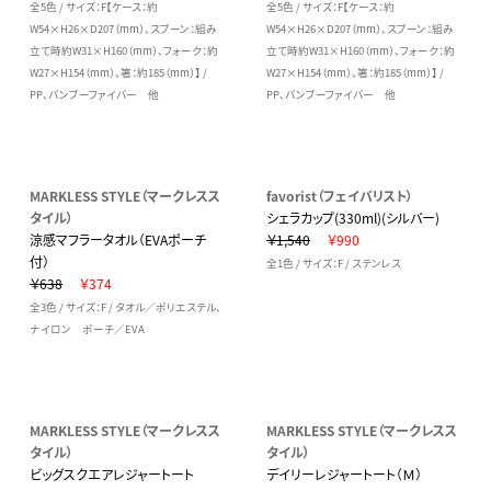
全5色 / サイズ：F【ケース：約
全5色 / サイズ：F【ケース：約
W54×H26×D207（mm）、スプーン：組み
W54×H26×D207（mm）、スプーン：組み
立て時約W31×H160（mm）、フォーク：約
立て時約W31×H160（mm）、フォーク：約
W27×H154（mm）、箸：約185（mm）】 /
W27×H154（mm）、箸：約185（mm）】 /
PP、バンブーファイバー 他
PP、バンブーファイバー 他
MARKLESS STYLE（マークレスス
favorist（フェイバリスト）
タイル）
シェラカップ(330ml)(シルバー)
涼感マフラータオル（EVAポーチ
￥1,540
￥990
付）
全1色 / サイズ：F / ステンレス
￥638
￥374
全3色 / サイズ：F / タオル／ポリエステル、
ナイロン ポーチ／EVA
MARKLESS STYLE（マークレスス
MARKLESS STYLE（マークレスス
タイル）
タイル）
ビッグスクエアレジャートート
デイリーレジャートート（Ｍ）