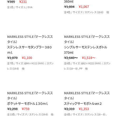
360ml
￥385
￥231
￥1,804
￥1,067
全1色 / サイズ：L / EVA
全4色 / サイズ：F / ステンレス（18-8） 他
MARKLESS STYLE（マークレスス
MARKLESS STYLE（マークレスス
タイル）
タイル）
ステンレスサーモタンブラー３８０
シンプルサーモステンレスボトル
ｍｌ
370ml
￥1,870
￥1,100
￥2,640～
￥1,518～
全7色 / サイズ：φ84×H112（mm） / ステン
全6色 / サイズ：φ62×H222（mm） / ステン
レス（18-8） 他
レス（18－8）、PP 他
MARKLESS STYLE（マークレスス
MARKLESS STYLE（マークレスス
タイル）
タイル）
ポケットサーモボトル１３０ｍｌ
スティックサーモボトルver.2
￥1,298
￥759
￥2,310
￥1,353
全13色 / サイズ：F / ステンレス（18-8） 他
全6色 / サイズ：F / ステンレス（18－8）、