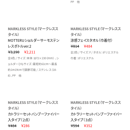
PP 他
MARKLESS STYLE（マークレスス
MARKLESS STYLE（マークレスス
タイル）
タイル）
MOTTERUショルダーサーモステン
涼感フェイスタオル（巾着付）
レスボトルver.2
￥814
￥484
￥3,190
￥2,211
全2色 / サイズ：F / タオル：ポリエステル
全6色 / サイズ：本体：φ72×230（mm） 、シ
巾着：ポリエステル
ョルダーひもサイズ：最短約61cm～最長
約1m19cmで調節可能 / ステンレス（18-
8）､PP 他
MARKLESS STYLE（マークレスス
MARKLESS STYLE（マークレスス
タイル）
タイル）
カトラリーセットバンブーファイバー
カトラリーセットバンブーファイバー
入タイプ（２点）
入タイプ（３点）
￥484
￥286
￥594
￥352