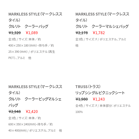
MARKLESS STYLE（マークレスス
MARKLESS STYLE（マークレスス
タイル）
タイル）
クルリト クーラーバッグ
クルリト クーラーマルシェバッグ
￥1,320
￥1,089
￥2,178
￥1,782
全3色 / サイズ：本体／約
全3色 / サイズ：F / ポリエステル、アルミ
400×250×180（mm）・持ち手／約
他
25×390（mm） / ポリエステル（再生
PET）、アルミ 他
MARKLESS STYLE（マークレスス
TRUSS（トラス）
タイル）
リップシングルピクニックシート
クルリト クーラービッグマルシェ
￥1,980
￥1,243
バッグ
全4色 / サイズ：F / 本体部分：ポリエステル
￥2,948
￥2,420
100%
全3色 / サイズ：本体／約
600×350×240(mm)・持ち手／約
40×400(mm) / ポリエステル、アルミ 他