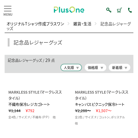
オリジナルTシャツ作成プラスワン
雑貨・生活
記念品レジャーグ
ッズ
記念品レジャーグッズ
29
記念品レジャーグッズ /
点
人気順
価格順
新着順
MARKLESS STYLE（マークレスス
MARKLESS STYLE（マークレスス
タイル）
タイル）
不織布保冷レジカゴトート
キャンバスピクニック保冷トート
￥1,144
￥792
￥2,288～
￥1,507～
全4色 / サイズ：F / 不織布（ＰＰ） 他
全2色 / サイズ：F / コットン、ポリステル
他