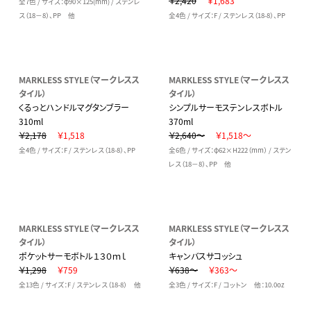
￥2,420
￥1,683
全7色 / サイズ：φ90×125(mm) / ステンレ
ス（18－8）、PP 他
全4色 / サイズ：F / ステンレス（18-8）、PP
MARKLESS STYLE（マークレスス
MARKLESS STYLE（マークレスス
タイル）
タイル）
くるっとハンドルマグタンブラー
シンプルサーモステンレスボトル
310ml
370ml
￥2,178
￥1,518
￥2,640～
￥1,518～
全4色 / サイズ：F / ステンレス（18-8）、PP
全6色 / サイズ：φ62×H222（mm） / ステン
レス（18－8）、PP 他
MARKLESS STYLE（マークレスス
MARKLESS STYLE（マークレスス
タイル）
タイル）
ポケットサーモボトル１３０ｍｌ
キャンバスサコッシュ
￥1,298
￥759
￥638～
￥363～
全13色 / サイズ：F / ステンレス（18-8） 他
全3色 / サイズ：F / コットン 他：10.0oz