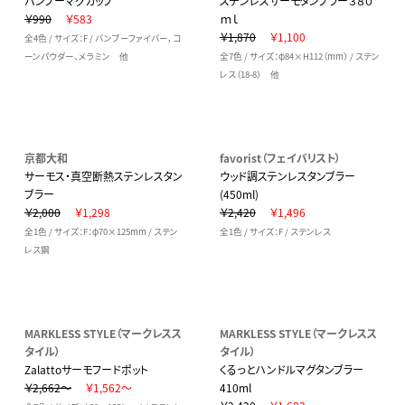
バンブーマグカップ
ステンレスサーモタンブラー３８０
￥990
￥583
ｍｌ
￥1,870
￥1,100
全4色 / サイズ：F / バンブーファイバー，コ
ーンパウダー、メラミン 他
全7色 / サイズ：φ84×H112（mm） / ステン
レス（18-8） 他
京都大和
favorist（フェイバリスト）
サーモス・真空断熱ステンレスタン
ウッド調ステンレスタンブラー
ブラー
(450ml)
￥2,000
￥1,298
￥2,420
￥1,496
全1色 / サイズ：F：φ70×125mm / ステン
全1色 / サイズ：F / ステンレス
レス鋼
MARKLESS STYLE（マークレスス
MARKLESS STYLE（マークレスス
タイル）
タイル）
Zalattoサーモフードポット
くるっとハンドルマグタンブラー
￥2,662～
￥1,562～
410ml