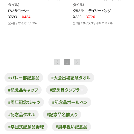
タイル）
タイル）
EVAサコッシュ
クルリト デイリーバッグ
￥693
￥484
￥880
￥726
全4色 / サイズ：F / EVA
全9色 / サイズ：F / ポリエステル
⟨
1
⟩
#バレー部記念品
#大会出場記念タオル
#記念品キャップ
#記念品タンブラー
#周年記念tシャツ
#記念品ボールペン
#記念品タオル
#記念品名前入り
#卒団式記念品野球
#周年祝い記念品