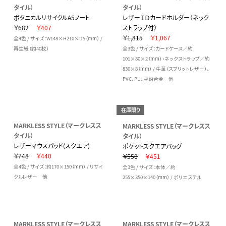
タイル）
タイル）
ボタニカルリサイクルA5ノート
レザーＩＤカードホルダー（ネック
￥682
￥407
ストラップ付）
￥1,815
￥1,067
全4色 / サイズ：W148×H210×D5（mm） /
再生紙（約40枚）
全3色 / サイズ：カードケース／約
101×80×2（mm）・ネックストラップ／約
830×8（mm） / 牛革（スプリットレザー）、
PVC、PU、亜鉛合金 他
在庫限り
MARKLESS STYLE（マークレスス
MARKLESS STYLE（マークレスス
タイル）
タイル）
レザーマウスパッド(スクエア)
ポケットスクエアバッグ
￥748
￥440
￥550
￥451
全4色 / サイズ：約170×150（mm） / リサイ
全3色 / サイズ：本体／約
クルレザー 他
255×350×140（mm） / ポリエステル
MARKLESS STYLE（マークレスス
MARKLESS STYLE（マークレスス