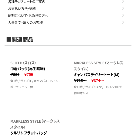
各種テンプレートのご案内
お支払い方法・送料
納期について・お急ぎの方へ
大量注文・法人のお客様
■関連商品
SLOTH（スロス）
MARKLESS STYLE（マークレス
巾着バッグ(再生繊維)
スタイル）
￥880
￥759
キャンバスデイリートート(M)
￥715～
￥374～
全1色 / サイズ：F / キャンバス コットン・
ポリエステル 他
全11色 / サイズ：1size / コットン100％
約10オンス
MARKLESS STYLE（マークレス
スタイル）
クルリト フラットバッグ