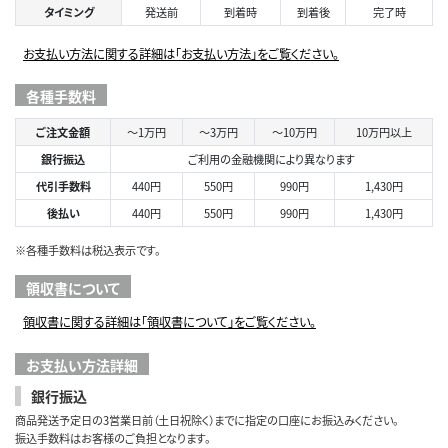
タイミング
発送前
到着時
到着後
完了時
お支払い方法に関する詳細は「お支払い方法」をご覧ください。
各種手数料
ご注文金額
～1万円
～3万円
～10万円
10万円以上
銀行振込
ご利用の金融機関により異なります
代引手数料
440円
550円
990円
1,430円
後払い
440円
550円
990円
1,430円
※各種手数料は税込表示です。
領収書について
領収書に関する詳細は「領収書について」をご覧ください。
お支払い方法詳細
銀行振込
商品発送予定日の3営業日前（土日祝除く）までに指定の口座にお振込みください。
振込手数料はお客様のご負担となります。