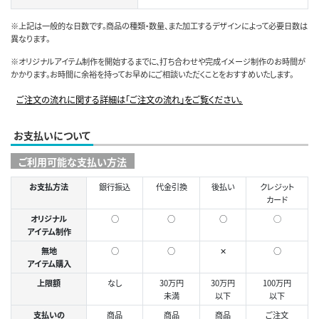
※上記は一般的な日数です。商品の種類・数量、また加工するデザインによって必要日数は
異なります。
※オリジナルアイテム制作を開始するまでに、打ち合わせや完成イメージ制作のお時間が
かかります。お時間に余裕を持ってお早めにご相談いただくことをおすすめいたします。
ご注文の流れに関する詳細は「ご注文の流れ」をご覧ください。
お支払いについて
ご利用可能な支払い方法
お支払方法
銀行振込
代金引換
後払い
クレジット
カード
オリジナル
○
○
○
◯
アイテム制作
無地
○
○
✕
○
アイテム購入
上限額
なし
30万円
30万円
100万円
未満
以下
以下
支払いの
商品
商品
商品
ご注文