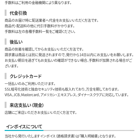
手数料はご利用の金融機関により異なります。
代金引換
商品のお届け時に配送業者へ代金をお支払いいただく方法です。
商品代・配送料の他に代引手数料がかかります。
手数料は左の各種手数料一覧をご確認ください。
後払い
商品の到着を確認してからお支払いいただく方法です。
請求書は商品とは別に発送されますので、発行から14日以内にお支払いをお願いします。
お支払い期日を過ぎてもお支払いの確認ができない場合、手数料が加算される場合がご
ざいます。
クレジットカード
一括払いのみご利用いただけます。
SSL暗号化技術と独自セキュリティ技術も取入れており、万全を期しております。
VISA、JCB、Mastercard、アメリカン・エキスプレス、ダイナースクラブに対応しています。
来店支払い（現金）
店舗にご来店いただきお支払いいただく方法です。
インボイスについて
当社から発行いたしますインボイス（適格請求書）は「購入明細書」となります。