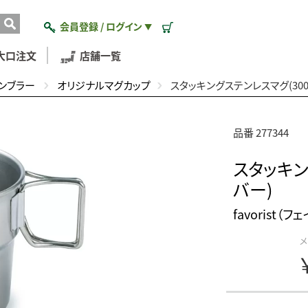
会員登録 / ログイン
▼
大口注文
店舗一覧
ンブラー
オリジナルマグカップ
スタッキングステンレスマグ(300
品番 277344
スタッキン
バー)
favorist（
メ