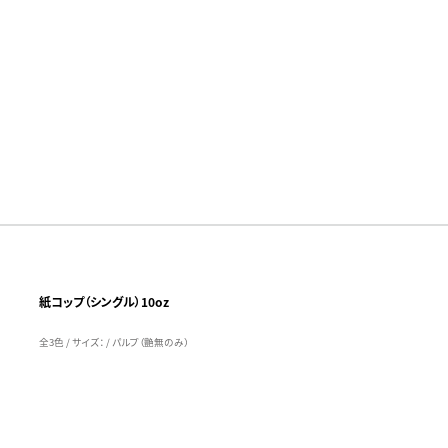
紙コップ（シングル）10oz
全3色 / サイズ： / パルプ（艶無のみ）