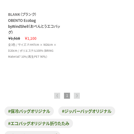
BLANK（ブランク）
OBENTO Ecobag
byWindShell（おべんとうエコバッ
グ）
￥1,518
￥1,100
全3色 / サイズ：F:H47cm × W26cm ×
D20cm / ポリエステル100%（BRING
Material? 10%/再生PET 90％）
⟨
1
⟩
#保冷バッグオリジナル
#ジッパーバッグオリジナル
#エコバッグオリジナル折りたたみ