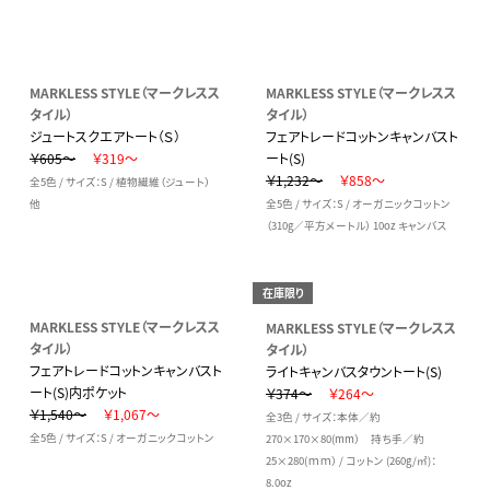
MARKLESS STYLE（マークレスス
MARKLESS STYLE（マークレスス
タイル）
タイル）
ジュートスクエアトート（Ｓ）
フェアトレードコットンキャンバスト
￥605～
￥319～
ート(S)
￥1,232～
￥858～
全5色 / サイズ：S / 植物繊維（ジュート）
他
全5色 / サイズ：S / オーガニックコットン
（310g／平方メートル） 10oz キャンバス
在庫限り
MARKLESS STYLE（マークレスス
MARKLESS STYLE（マークレスス
タイル）
タイル）
フェアトレードコットンキャンバスト
ライトキャンバスタウントート(S)
ート(S)内ポケット
￥374～
￥264～
￥1,540～
￥1,067～
全3色 / サイズ：本体／約
全5色 / サイズ：S / オーガニックコットン
270×170×80(mm） 持ち手／約
25×280(ｍｍ） / コットン (260g/㎡)：
8.0oz