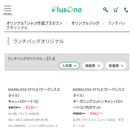
オリジナルTシャツ作成プラスワン
オリジナルバッグ
ランチバッ
グオリジナル
ランチバッグオリジナル
23
ランチバッグオリジナル /
点
人気順
価格順
新着順
MARKLESS STYLE（マークレスス
MARKLESS STYLE（マークレスス
タイル）
タイル）
キャンバストート（S）
オーガニックコットンキャンバスト
￥473～
￥330～
ート（Ｓ）内ポケット
￥880～
￥462～
全13色 / サイズ：本体/約
300×200×100(mm) 持ち手/約
全2色 / サイズ：S / コットン（320ｇ／平方
25×290(mm) / コットン100％ 12オンス
メートル）