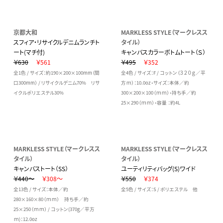
京都大和
MARKLESS STYLE（マークレスス
スフィア・リサイクルデニムランチト
タイル）
ート(マチ付)
キャンバスカラーボトムトート（Ｓ）
￥630
￥561
￥495
￥352
全1色 / サイズ：約190×200×100mm（間
全4色 / サイズ：F / コットン（３２０ｇ／平
口300mm） / リサイクルデニム70% リサ
方ｍ）：10.0oz・サイズ：本体／約
イクルポリエステル30%
300×200×100（ｍｍ）・持ち手／約
25×290（ｍｍ）・容量 ：約4L
MARKLESS STYLE（マークレスス
MARKLESS STYLE（マークレスス
タイル）
タイル）
キャンバストート（SS）
ユーティリティバッグ(S)ワイド
￥440～
￥308～
￥550
￥374
全13色 / サイズ：本体／約
全5色 / サイズ：S / ポリエステル 他
280×160×80（ｍｍ） 持ち手／約
25×250（ｍｍ） / コットン(370g／平方
ｍ)：12.0oz