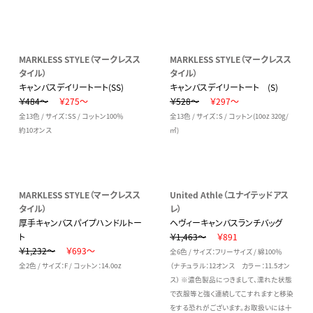
MARKLESS STYLE（マークレスス
MARKLESS STYLE（マークレスス
タイル）
タイル）
キャンバスデイリートート(SS)
キャンバスデイリートート (S)
￥484～
￥275～
￥528～
￥297～
全13色 / サイズ：SS / コットン100％
全13色 / サイズ：S / コットン(10oz 320g/
約10オンス
㎡)
MARKLESS STYLE（マークレスス
United Athle（ユナイテッドアス
タイル）
レ）
厚手キャンバスパイプハンドルトー
ヘヴィーキャンバスランチバッグ
ト
￥1,463～
￥891
￥1,232～
￥693～
全6色 / サイズ：フリーサイズ / 綿100％
全2色 / サイズ：F / コットン：14.0oz
（ナチュラル：12オンス カラー：11.5オン
ス） ※濃色製品につきまして、濡れた状態
で衣服等と強く連続してこすれますと移染
をする恐れがございます。お取扱いには十