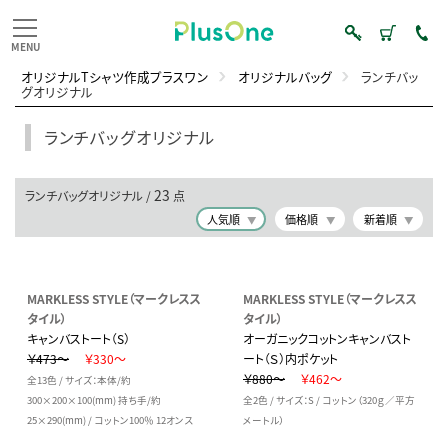
オリジナルTシャツ作成プラスワン
オリジナルバッグ
ランチバッ
グオリジナル
ランチバッグオリジナル
23
ランチバッグオリジナル /
点
人気順
価格順
新着順
MARKLESS STYLE（マークレスス
MARKLESS STYLE（マークレスス
タイル）
タイル）
キャンバストート（S）
オーガニックコットンキャンバスト
￥473～
￥330～
ート（Ｓ）内ポケット
￥880～
￥462～
全13色 / サイズ：本体/約
300×200×100(mm) 持ち手/約
全2色 / サイズ：S / コットン（320ｇ／平方
25×290(mm) / コットン100％ 12オンス
メートル）