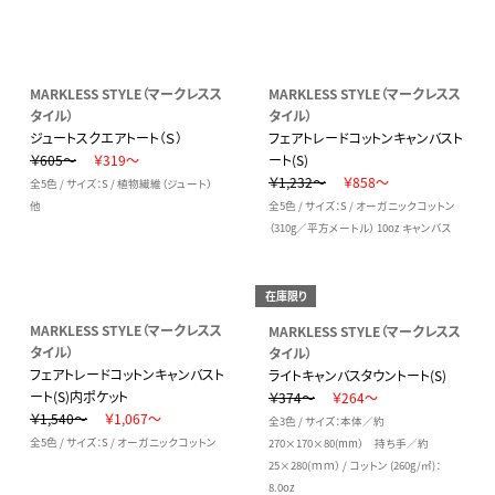
MARKLESS STYLE（マークレスス
MARKLESS STYLE（マークレスス
タイル）
タイル）
ジュートスクエアトート（Ｓ）
フェアトレードコットンキャンバスト
￥605～
￥319～
ート(S)
￥1,232～
￥858～
全5色 / サイズ：S / 植物繊維（ジュート）
他
全5色 / サイズ：S / オーガニックコットン
（310g／平方メートル） 10oz キャンバス
在庫限り
MARKLESS STYLE（マークレスス
MARKLESS STYLE（マークレスス
タイル）
タイル）
フェアトレードコットンキャンバスト
ライトキャンバスタウントート(S)
ート(S)内ポケット
￥374～
￥264～
￥1,540～
￥1,067～
全3色 / サイズ：本体／約
全5色 / サイズ：S / オーガニックコットン
270×170×80(mm） 持ち手／約
25×280(ｍｍ） / コットン (260g/㎡)：
8.0oz