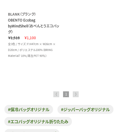
BLANK（ブランク）
OBENTO Ecobag
byWindShell（おべんとうエコバッ
グ）
￥1,518
￥1,100
全3色 / サイズ：F:H47cm × W26cm ×
D20cm / ポリエステル100%（BRING
Material? 10%/再生PET 90％）
⟨
1
⟩
#保冷バッグオリジナル
#ジッパーバッグオリジナル
#エコバッグオリジナル折りたたみ