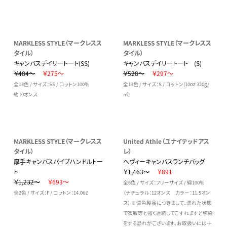
MARKLESS STYLE（マークレスス
MARKLESS STYLE（マークレスス
タイル）
タイル）
キャンバスデイリートート(SS)
キャンバスデイリートート (S)
￥484～
￥275～
￥528～
￥297～
全13色 / サイズ：SS / コットン100％
全13色 / サイズ：S / コットン(10oz 320g/
約10オンス
㎡)
MARKLESS STYLE（マークレスス
United Athle（ユナイテッドアス
タイル）
レ）
厚手キャンバスパイプハンドルトー
ヘヴィーキャンバスランチバッグ
ト
￥1,463～
￥891
￥1,232～
￥693～
全6色 / サイズ：フリーサイズ / 綿100％
全2色 / サイズ：F / コットン：14.0oz
（ナチュラル：12オンス カラー：11.5オン
ス） ※濃色製品につきまして、濡れた状態
で衣服等と強く連続してこすれますと移染
をする恐れがございます。お取扱いには十