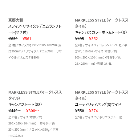
京都大和
MARKLESS STYLE（マークレスス
スフィア・リサイクルデニムランチト
タイル）
ート(マチ付)
キャンバスカラーボトムトート（Ｓ）
￥630
￥561
￥495
￥352
全1色 / サイズ：約190×200×100mm（間
全4色 / サイズ：F / コットン（３２０ｇ／平
口300mm） / リサイクルデニム70% リサ
方ｍ）：10.0oz・サイズ：本体／約
イクルポリエステル30%
300×200×100（ｍｍ）・持ち手／約
25×290（ｍｍ）・容量 ：約4L
MARKLESS STYLE（マークレスス
MARKLESS STYLE（マークレスス
タイル）
タイル）
キャンバストート（SS）
ユーティリティバッグ(S)ワイド
￥440～
￥308～
￥550
￥374
全13色 / サイズ：本体／約
全5色 / サイズ：S / ポリエステル 他
280×160×80（ｍｍ） 持ち手／約
25×250（ｍｍ） / コットン(370g／平方
ｍ)：12.0oz