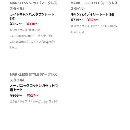
MARKLESS STYLE（マークレス
MARKLESS STYLE（マークレス
スタイル）
スタイル）
ライトキャンバスタウントート
キャンバスデイリートート(M)
(M)
￥715～
￥374～
￥462～
￥330～
全11色 / サイズ：1size / コットン100％
全3色 / サイズ：本体／約
約10オンス
330×340×90(mm） 持ち手／約
25×560(ｍｍ） / コットン (260g/㎡)・
8.0oz
MARKLESS STYLE（マークレス
スタイル）
オーガニックコットンガゼット巾
着トート
￥968～
￥517～
全2色 / サイズ：F / オーガニックコットン