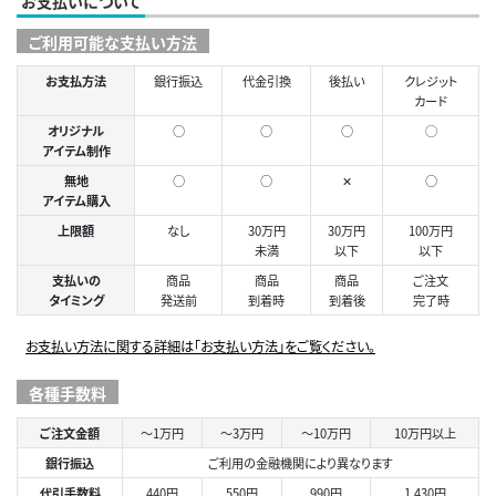
お支払いについて
ご利用可能な支払い方法
お支払方法
銀行振込
代金引換
後払い
クレジット
カード
オリジナル
○
○
○
◯
アイテム制作
無地
○
○
✕
○
アイテム購入
上限額
なし
30万円
30万円
100万円
未満
以下
以下
支払いの
商品
商品
商品
ご注文
タイミング
発送前
到着時
到着後
完了時
お支払い方法に関する詳細は「お支払い方法」をご覧ください。
各種手数料
ご注文金額
～1万円
～3万円
～10万円
10万円以上
銀行振込
ご利用の金融機関により異なります
代引手数料
440円
550円
990円
1,430円