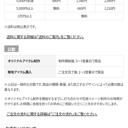
5,000円未満
880円
1,540円
2,090円
5,000円以上
無料
660円
1,210円
3万円以上
無料
※送料は税込表示です。
送料に関する詳細は「送料のご案内」をご覧ください。
日数
オリジナルアイテム制作
制作開始後、5～7営業日で発送
無地アイテム購入
ご注文完了後、1～2営業日で発送
※上記は一般的な日数です。商品の種類・数量、また加工するデザインによって必要日数は
異なります。
※オリジナルアイテム制作を開始するまでに、打ち合わせや完成イメージ制作のお時間が
かかります。お時間に余裕を持ってお早めにご相談いただくことをおすすめいたします。
ご注文の流れに関する詳細は「ご注文の流れ」をご覧ください。