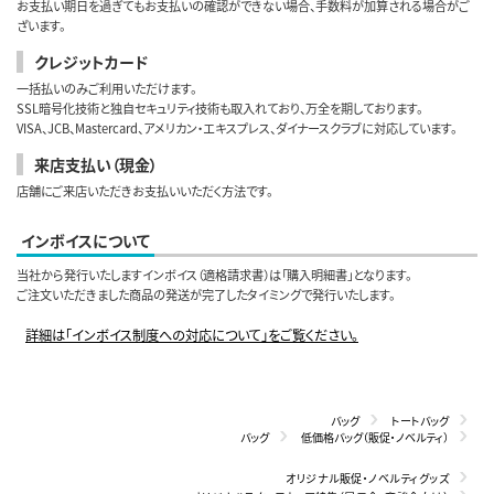
お支払い期日を過ぎてもお支払いの確認ができない場合、手数料が加算される場合がご
ざいます。
クレジットカード
一括払いのみご利用いただけます。
SSL暗号化技術と独自セキュリティ技術も取入れており、万全を期しております。
VISA、JCB、Mastercard、アメリカン・エキスプレス、ダイナースクラブに対応しています。
来店支払い（現金）
店舗にご来店いただきお支払いいただく方法です。
インボイスについて
当社から発行いたしますインボイス（適格請求書）は「購入明細書」となります。
ご注文いただきました商品の発送が完了したタイミングで発行いたします。
詳細は「インボイス制度への対応について」をご覧ください。
バッグ
トートバッグ
バッグ
低価格バッグ（販促・ノベルティ）
オリジナル販促・ノベルティグッズ