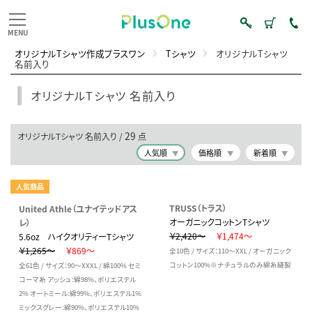
オリジナルTシャツ作成プラスワン
Tシャツ
オリジナルTシャツ
名前入り
オリジナルTシャツ 名前入り
29
オリジナルTシャツ 名前入り /
点
人気順
価格順
新着順
人気商品
TRUSS（トラス）
United Athle（ユナイテッドアス
オーガニックコットンTシャツ
レ）
￥2,420～
￥1,474～
5.6oz ハイクオリティーTシャツ
￥1,265～
￥869～
全10色 / サイズ：110～XXL / オーガニック
コットン100%※ナチュラルのみ綿糸縫製
全61色 / サイズ：90～XXXL / 綿100% セミ
コーマ糸 アッシュ:綿98%、ポリエステル
2% オートミール:綿99%、ポリエステル1%
ミックスグレー:綿90%、ポリエステル10%