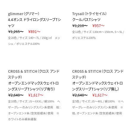
glimmer（グリマー）
Trysail（トライセイル）
4.4オンス ドライロングスリーブTシ
クールパスTシャツ
ャツ
￥1,210～
￥957～
￥1,265～
￥891～
全12色 / サイズ：130cm～150cm、S～5L /
全20色 / サイズ：140～7L / 150g/㎡ メッ
ポリエステル100％
シュ／ポリエステル100%
CROSS & STITCH（クロス アンド
CROSS & STITCH（クロス アンド
ステッチ）
ステッチ）
オープンエンドマックスウェイトロ
オープンエンドマックスウェイトロ
ングスリーブTシャツ（リブ有り）
ングスリーブTシャツ（リブ無し）
￥2,640～
￥1,617～
￥2,640～
￥1,617～
全10色 / サイズ：JS～XXXL / 綿100% ヘ
全5色 / サイズ：JS～4XL / 綿100% ※ヘ
ザーグレーのみリングスパン糸使用 他：
ザーグレーのみリングスパン糸使用 ※
オープンエンド糸（空気紡績糸）使用 ※
他、オープンエンド糸（空気紡績糸）使用
ホワイトのみ綿糸縫製