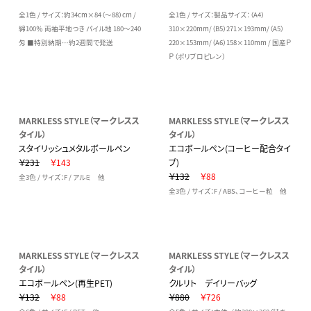
全1色 / サイズ：約34cm×84（～88）cm /
全1色 / サイズ：製品サイズ：（A4）
綿100％ 両袖平地つき パイル地 180～240
310×220mm/（B5）271×193mm/（A5）
匁 ■特別納期…約2週間で発送
220×153mm/（A6）158×110mm / 国産Ｐ
Ｐ（ポリプロピレン）
MARKLESS STYLE（マークレスス
MARKLESS STYLE（マークレスス
タイル）
タイル）
スタイリッシュメタルボールペン
エコボールペン(コーヒー配合タイ
￥231
￥143
プ)
￥132
￥88
全3色 / サイズ：F / アルミ 他
全3色 / サイズ：F / ABS、コーヒー粒 他
MARKLESS STYLE（マークレスス
MARKLESS STYLE（マークレスス
タイル）
タイル）
エコボールペン(再生PET)
クルリト デイリーバッグ
￥132
￥88
￥880
￥726