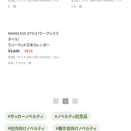
全2色 / サイズ：110×60×58（mm） / アル
全2色 / サイズ：160×80×19（mm） / アク
ミ 他
リル 他
MARKLESS STYLE（マークレスス
タイル）
ラバーウッド万年カレンダー
￥1,430
￥836
全2色 / サイズ：160×95×25（mm） / ゴム
の木，アクリル 他
⟨
1
⟩
#サッカーノベルティ
#ノベルティ記念品
#社内向けノベルティ
#展示会向けノベルティ