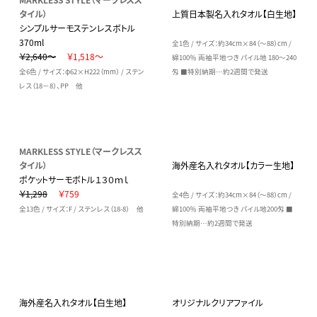
タイル）
上質日本製名入れタオル【白生地】
シンプルサーモステンレスボトル
370ml
全1色 / サイズ：約34cm×84（～88）cm /
￥2,640～
￥1,518～
綿100％ 両袖平地つき パイル地 180～240
全6色 / サイズ：φ62×H222（mm） / ステン
匁 ■特別納期…約2週間で発送
レス（18－8）、PP 他
MARKLESS STYLE（マークレスス
タイル）
海外産名入れタオル【カラー生地】
ポケットサーモボトル１３０ｍｌ
￥1,298
￥759
全4色 / サイズ：約34cm×84（～88）cm /
全13色 / サイズ：F / ステンレス（18-8） 他
綿100％ 両袖平地つき パイル地200匁 ■
特別納期…約2週間で発送
海外産名入れタオル【白生地】
オリジナルクリアファイル