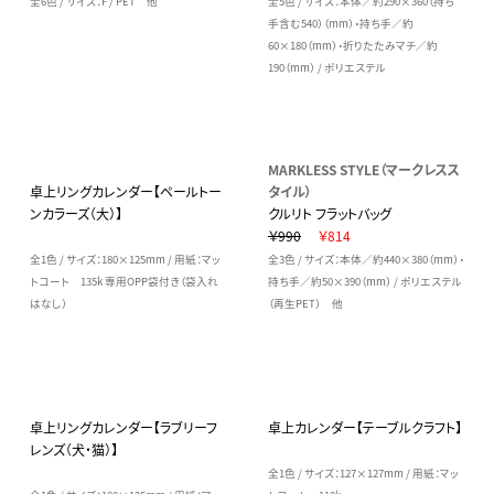
全6色 / サイズ：F / PET 他
全5色 / サイズ：本体／約290×360（持ち
手含む540）（mm）・持ち手／約
60×180（mm）・折りたたみマチ／約
190（mm） / ポリエステル
MARKLESS STYLE（マークレスス
卓上リングカレンダー【ペールトー
タイル）
ンカラーズ（大）】
クルリト フラットバッグ
￥990
￥814
全1色 / サイズ：180×125mm / 用紙：マッ
全3色 / サイズ：本体／約440×380（mm）・
トコート 135k 専用OPP袋付き（袋入れ
持ち手／約50×390（mm） / ポリエステル
はなし）
（再生PET） 他
卓上リングカレンダー【ラブリーフ
卓上カレンダー【テーブルクラフト】
レンズ（犬・猫）】
全1色 / サイズ：127×127mm / 用紙：マッ