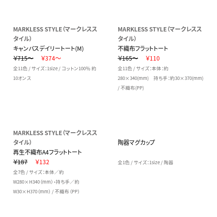
MARKLESS STYLE（マークレスス
MARKLESS STYLE（マークレスス
タイル）
タイル）
キャンバスデイリートート(M)
不織布フラットトート
￥715～
￥374～
￥165～
￥110
全11色 / サイズ：1size / コットン100％ 約
全11色 / サイズ：本体：約
10オンス
280×340(mm) 持ち手：約30×370(mm)
/ 不織布(PP)
MARKLESS STYLE（マークレスス
タイル）
陶器マグカップ
再生不織布A4フラットトート
￥187
￥132
全1色 / サイズ：1size / 陶器
全7色 / サイズ：本体／約
W280×H340（mm）・持ち手／約
W30×H370（mm） / 不織布（PP）