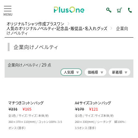
オリジナルTシャツ作成プラスワン
人気のオリジナルノベルティ・記念品・販促品・名入れグッズ
企業向
けノベルティ
企業向けノベルティ
29
企業向けノベルティ /
点
人気順
価格順
新着順
マチつきコットンバッグ
A4サイズコットンバッグ
￥231
￥165
￥170
￥121
全1色 / サイズ：サイズ：本体/約
全1色 / サイズ：サイズ本体/約
360×370×110(mm) / コットン100%：3.5
260×330(mm) / シーチング 綿100%：
オンス（薄手）
3.5オンス（薄手）