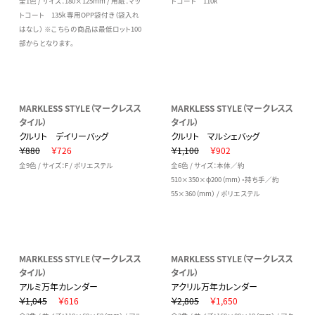
全1色 / サイズ：180×125mm / 用紙：マッ
トコート 110k
トコート 135k 専用OPP袋付き（袋入れ
はなし） ※こちらの商品は最低ロット100
部からとなります。
MARKLESS STYLE（マークレスス
MARKLESS STYLE（マークレスス
タイル）
タイル）
クルリト デイリーバッグ
クルリト マルシェバッグ
￥880
￥726
￥1,100
￥902
全9色 / サイズ：F / ポリエステル
全6色 / サイズ：本体／約
510×350×φ200（mm）・持ち手／約
55×360（mm） / ポリエステル
MARKLESS STYLE（マークレスス
MARKLESS STYLE（マークレスス
タイル）
タイル）
アルミ万年カレンダー
アクリル万年カレンダー
￥1,045
￥616
￥2,805
￥1,650