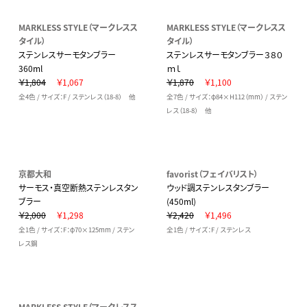
MARKLESS STYLE（マークレスス
MARKLESS STYLE（マークレスス
タイル）
タイル）
ステンレスサーモタンブラー
ステンレスサーモタンブラー３８０
360ml
ｍｌ
￥1,804
￥1,067
￥1,870
￥1,100
全4色 / サイズ：F / ステンレス（18-8） 他
全7色 / サイズ：φ84×H112（mm） / ステン
レス（18-8） 他
京都大和
favorist（フェイバリスト）
サーモス・真空断熱ステンレスタン
ウッド調ステンレスタンブラー
ブラー
(450ml)
￥2,000
￥1,298
￥2,420
￥1,496
全1色 / サイズ：F：φ70×125mm / ステン
全1色 / サイズ：F / ステンレス
レス鋼
MARKLESS STYLE（マークレスス