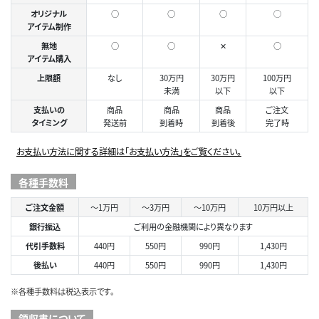
オリジナル
○
○
○
◯
アイテム制作
無地
○
○
✕
○
アイテム購入
上限額
なし
30万円
30万円
100万円
未満
以下
以下
支払いの
商品
商品
商品
ご注文
タイミング
発送前
到着時
到着後
完了時
お支払い方法に関する詳細は「お支払い方法」をご覧ください。
各種手数料
ご注文金額
～1万円
～3万円
～10万円
10万円以上
銀行振込
ご利用の金融機関により異なります
代引手数料
440円
550円
990円
1,430円
後払い
440円
550円
990円
1,430円
※各種手数料は税込表示です。
領収書について