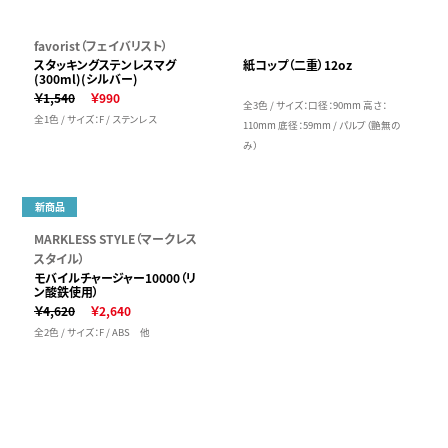
favorist（フェイバリスト）
スタッキングステンレスマグ
紙コップ（二重）12oz
(300ml)(シルバー)
￥1,540
￥990
全3色 / サイズ：口径：90mm 高さ：
全1色 / サイズ：F / ステンレス
110mm 底径：59mm / パルプ（艶無の
み）
新商品
MARKLESS STYLE（マークレス
スタイル）
モバイルチャージャー10000（リ
ン酸鉄使用）
￥4,620
￥2,640
全2色 / サイズ：F / ABS 他