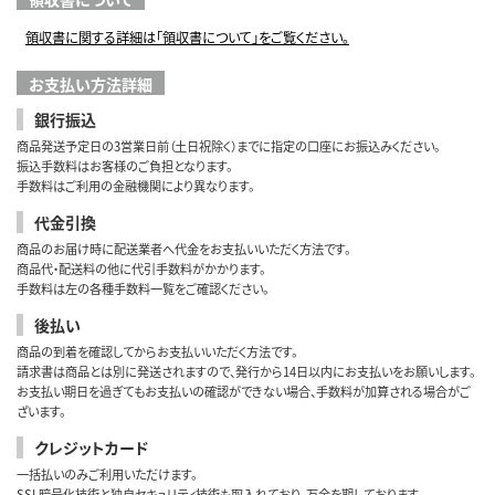
領収書に関する詳細は「領収書について」をご覧ください。
お支払い方法詳細
銀行振込
商品発送予定日の3営業日前（土日祝除く）までに指定の口座にお振込みください。
振込手数料はお客様のご負担となります。
手数料はご利用の金融機関により異なります。
代金引換
商品のお届け時に配送業者へ代金をお支払いいただく方法です。
商品代・配送料の他に代引手数料がかかります。
手数料は左の各種手数料一覧をご確認ください。
後払い
商品の到着を確認してからお支払いいただく方法です。
請求書は商品とは別に発送されますので、発行から14日以内にお支払いをお願いします。
お支払い期日を過ぎてもお支払いの確認ができない場合、手数料が加算される場合がご
ざいます。
クレジットカード
一括払いのみご利用いただけます。
SSL暗号化技術と独自セキュリティ技術も取入れており、万全を期しております。