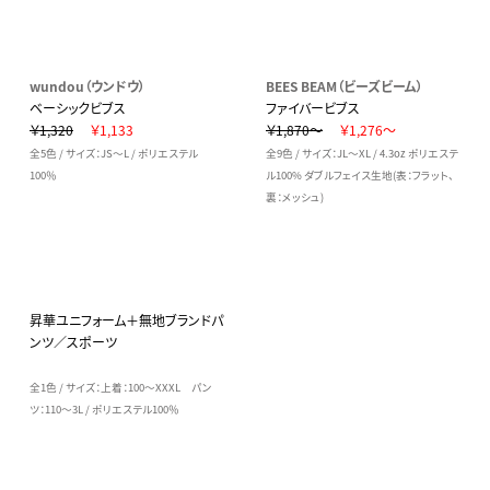
wundou（ウンドウ）
BEES BEAM（ビーズビーム）
ベーシックビブス
ファイバービブス
￥1,320
￥1,133
￥1,870～
￥1,276～
全5色 / サイズ：JS～L / ポリエステル
全9色 / サイズ：JL～XL / 4.3oz ポリエステ
100％
ル100% ダブルフェイス生地(表：フラット、
裏：メッシュ)
昇華ユニフォーム＋無地ブランドパ
ンツ／スポーツ
全1色 / サイズ：上着：100～XXXL パン
ツ：110～3L / ポリエステル100％