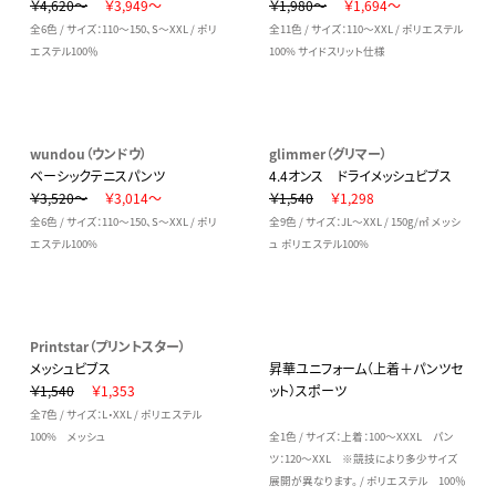
￥4,620～
￥3,949～
￥1,980～
￥1,694～
全6色 / サイズ：110～150、S～XXL / ポリ
全11色 / サイズ：110～XXL / ポリエステル
エステル100％
100% サイドスリット仕様
wundou（ウンドウ）
glimmer（グリマー）
ベーシックテニスパンツ
4.4オンス ドライメッシュビブス
￥3,520～
￥3,014～
￥1,540
￥1,298
全6色 / サイズ：110～150、S～XXL / ポリ
全9色 / サイズ：JL～XXL / 150g/㎡ メッシ
エステル100%
ュ ポリエステル100%
Printstar（プリントスター）
メッシュビブス
昇華ユニフォーム（上着＋パンツセ
￥1,540
￥1,353
ット）スポーツ
全7色 / サイズ：L・XXL / ポリエステル
100% メッシュ
全1色 / サイズ：上着：100～XXXL パン
ツ：120～XXL ※競技により多少サイズ
展開が異なります。 / ポリエステル 100％