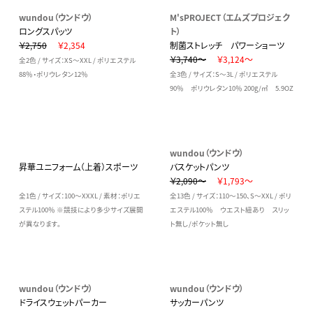
wundou（ウンドウ）
M'sPROJECT（エムズプロジェク
ロングスパッツ
ト）
￥2,750
￥2,354
制菌ストレッチ パワーショーツ
￥3,740～
￥3,124～
全2色 / サイズ：XS～XXL / ポリエステル
88％・ポリウレタン12％
全3色 / サイズ：S～3L / ポリエステル
90％ ポリウレタン10％ 200g/㎡ 5.9OZ
wundou（ウンドウ）
昇華ユニフォーム（上着）スポーツ
バスケットパンツ
￥2,090～
￥1,793～
全1色 / サイズ：100～XXXL / 素材：ポリエ
全13色 / サイズ：110～150、S～XXL / ポリ
ステル100％ ※競技により多少サイズ展開
エステル100％ ウエスト紐あり スリッ
が異なります。
ト無し/ポケット無し
wundou（ウンドウ）
wundou（ウンドウ）
ドライスウェットパーカー
サッカーパンツ