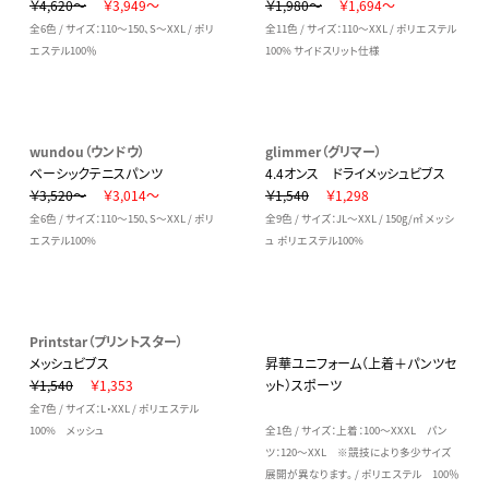
￥4,620～
￥3,949～
￥1,980～
￥1,694～
全6色 / サイズ：110～150、S～XXL / ポリ
全11色 / サイズ：110～XXL / ポリエステル
エステル100％
100% サイドスリット仕様
wundou（ウンドウ）
glimmer（グリマー）
ベーシックテニスパンツ
4.4オンス ドライメッシュビブス
￥3,520～
￥3,014～
￥1,540
￥1,298
全6色 / サイズ：110～150、S～XXL / ポリ
全9色 / サイズ：JL～XXL / 150g/㎡ メッシ
エステル100%
ュ ポリエステル100%
Printstar（プリントスター）
メッシュビブス
昇華ユニフォーム（上着＋パンツセ
￥1,540
￥1,353
ット）スポーツ
全7色 / サイズ：L・XXL / ポリエステル
100% メッシュ
全1色 / サイズ：上着：100～XXXL パン
ツ：120～XXL ※競技により多少サイズ
展開が異なります。 / ポリエステル 100％