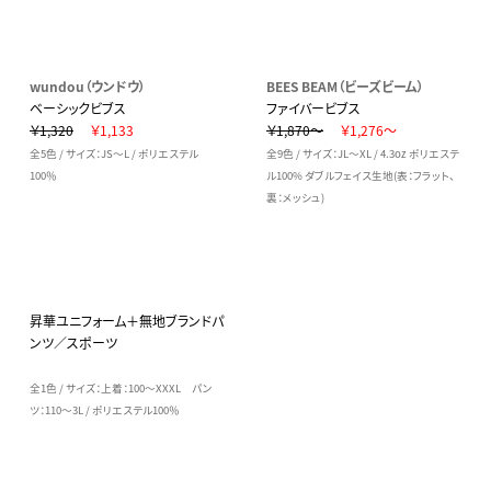
wundou（ウンドウ）
BEES BEAM（ビーズビーム）
ベーシックビブス
ファイバービブス
￥1,320
￥1,133
￥1,870～
￥1,276～
全5色 / サイズ：JS～L / ポリエステル
全9色 / サイズ：JL～XL / 4.3oz ポリエステ
100％
ル100% ダブルフェイス生地(表：フラット、
裏：メッシュ)
昇華ユニフォーム＋無地ブランドパ
ンツ／スポーツ
全1色 / サイズ：上着：100～XXXL パン
ツ：110～3L / ポリエステル100％