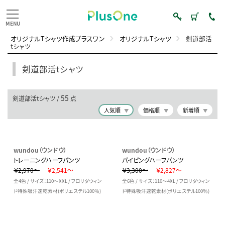
オリジナルTシャツ作成プラスワン
オリジナルTシャツ
剣道部活
tシャツ
剣道部活tシャツ
55
剣道部活tシャツ /
点
人気順
価格順
新着順
wundou（ウンドウ）
wundou（ウンドウ）
トレーニングハーフパンツ
パイピングハーフパンツ
￥2,970～
￥2,541～
￥3,300～
￥2,827～
全4色 / サイズ：110～XXL / フロリダウィン
全6色 / サイズ：110～4XL / フロリダウィン
ド特殊吸汗速乾素材(ポリエステル100％)
ド特殊吸汗速乾素材(ポリエステル100％)