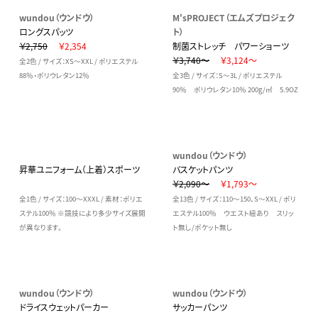
wundou（ウンドウ）
M'sPROJECT（エムズプロジェク
ロングスパッツ
ト）
￥2,750
￥2,354
制菌ストレッチ パワーショーツ
￥3,740～
￥3,124～
全2色 / サイズ：XS～XXL / ポリエステル
88％・ポリウレタン12％
全3色 / サイズ：S～3L / ポリエステル
90％ ポリウレタン10％ 200g/㎡ 5.9OZ
wundou（ウンドウ）
昇華ユニフォーム（上着）スポーツ
バスケットパンツ
￥2,090～
￥1,793～
全1色 / サイズ：100～XXXL / 素材：ポリエ
全13色 / サイズ：110～150、S～XXL / ポリ
ステル100％ ※競技により多少サイズ展開
エステル100％ ウエスト紐あり スリッ
が異なります。
ト無し/ポケット無し
wundou（ウンドウ）
wundou（ウンドウ）
ドライスウェットパーカー
サッカーパンツ