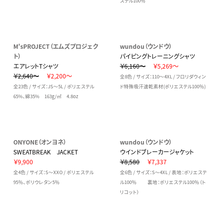
ステル100％
M'sPROJECT（エムズプロジェク
wundou（ウンドウ）
ト）
パイピングトレーニングシャツ
エアレットTシャツ
￥6,160～
￥5,269～
￥2,640～
￥2,200～
全8色 / サイズ：110～4XL / フロリダウィン
全23色 / サイズ：JS～5L / ポリエステル
ド特殊吸汗速乾素材(ポリエステル100％)
65%、綿35% 163g/㎡ 4.8oz
ONYONE（オンヨネ）
wundou（ウンドウ）
SWEATBREAK JACKET
ウインドブレーカージャケット
￥9,900
￥8,580
￥7,337
全4色 / サイズ：S～XXO / ポリエステル
全6色 / サイズ：S～4XL / 表地：ポリエステ
95％、ポリウレタン5％
ル100％ 裏地：ポリエステル100％（ト
リコット）