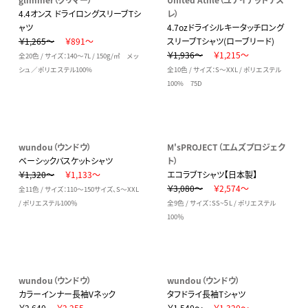
4.4オンス ドライロングスリーブTシ
レ）
ャツ
4.7ozドライシルキータッチロング
￥1,265～
￥891～
スリーブTシャツ(ローブリード)
￥1,936～
￥1,215～
全20色 / サイズ：140～7L / 150g/㎡ メッ
シュ／ポリエステル100%
全10色 / サイズ：S～XXL / ポリエステル
100% 75D
wundou（ウンドウ）
M'sPROJECT（エムズプロジェク
ベーシックバスケットシャツ
ト）
￥1,320～
￥1,133～
エコラブTシャツ【日本製】
￥3,080～
￥2,574～
全11色 / サイズ：110～150サイズ、S～XXL
/ ポリエステル100％
全9色 / サイズ：SS~５L / ポリエステル
100％
wundou（ウンドウ）
wundou（ウンドウ）
カラーインナー長袖Vネック
タフドライ長袖Tシャツ
￥2,640
￥2,255
￥1,540～
￥1,320～