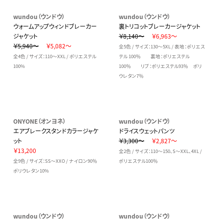
wundou（ウンドウ）
wundou（ウンドウ）
ウォームアップウィンドブレーカー
裏トリコットブレーカージャケット
ジャケット
￥8,140～
￥6,963～
￥5,940～
￥5,082～
全5色 / サイズ：130～5XL / 表地：ポリエス
全4色 / サイズ：110～XXL / ポリエステル
テル 100％ 裏地：ポリエステル
100%
100％ リブ：ポリエステル93％ ポリ
ウレタン7％
ONYONE（オンヨネ）
wundou（ウンドウ）
エアブレークスタンドカラージャケ
ドライスウェットパンツ
ット
￥3,300～
￥2,827～
￥13,200
全2色 / サイズ：110～150、S～XXL、4XL /
全9色 / サイズ：SS～XXO / ナイロン90％
ポリエステル100％
ポリウレタン10%
wundou（ウンドウ）
wundou（ウンドウ）