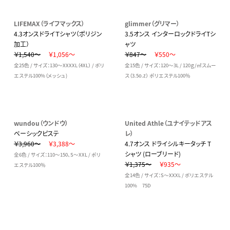
LIFEMAX（ライフマックス）
glimmer（グリマー）
4.3オンスドライＴシャツ（ポリジン
3.5オンス インターロックドライTシ
加工）
ャツ
￥1,540～
￥1,056～
￥847～
￥550～
全25色 / サイズ：130～XXXXL（4XL） / ポリ
全15色 / サイズ：120～3L / 120ｇ/㎡スムー
エステル100%（メッシュ)
ス（3.5o.z） ポリエステル100％
wundou（ウンドウ）
United Athle（ユナイテッドアス
ベーシックピステ
レ）
￥3,960～
￥3,388～
4.7オンス ドライシルキータッチ T
シャツ (ローブリード)
全6色 / サイズ：110～150、S～XXL / ポリ
￥1,375～
￥935～
エステル100％
全14色 / サイズ：S～XXXL / ポリエステル
100% 75D