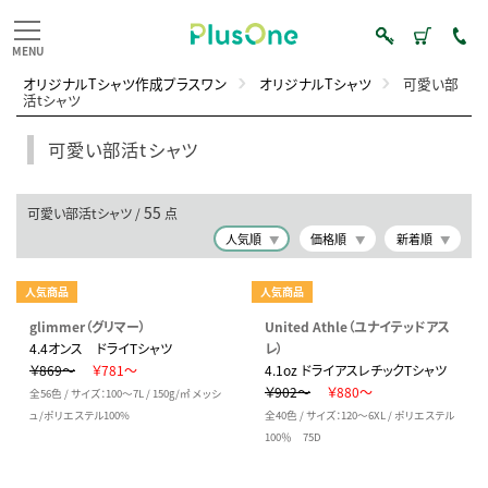
オリジナルTシャツ作成プラスワン
オリジナルTシャツ
可愛い部
活tシャツ
可愛い部活tシャツ
55
可愛い部活tシャツ /
点
人気順
価格順
新着順
人気商品
人気商品
glimmer（グリマー）
United Athle（ユナイテッドアス
4.4オンス ドライTシャツ
レ）
￥869～
￥781～
4.1oz ドライアスレチックTシャツ
￥902～
￥880～
全56色 / サイズ：100～7L / 150g/㎡ メッシ
ュ/ポリエステル100%
全40色 / サイズ：120～6XL / ポリエステル
100％ 75D