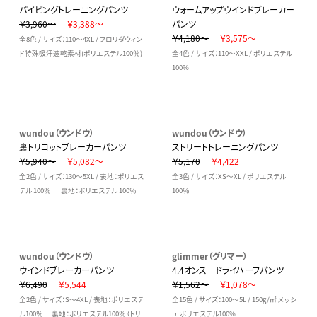
パイピングトレーニングパンツ
ウォームアップウインドブレーカー
￥3,960～
￥3,388～
パンツ
￥4,180～
￥3,575～
全8色 / サイズ：110～4XL / フロリダウィン
ド特殊吸汗速乾素材(ポリエステル100％)
全4色 / サイズ：110～XXL / ポリエステル
100%
wundou（ウンドウ）
wundou（ウンドウ）
裏トリコットブレーカーパンツ
ストリートトレーニングパンツ
￥5,940～
￥5,082～
￥5,170
￥4,422
全2色 / サイズ：130～5XL / 表地：ポリエス
全3色 / サイズ：XS～XL / ポリエステル
テル 100％ 裏地：ポリエステル 100％
100％
wundou（ウンドウ）
glimmer（グリマー）
ウインドブレーカーパンツ
4.4オンス ドライハーフパンツ
￥6,490
￥5,544
￥1,562～
￥1,078～
全2色 / サイズ：S～4XL / 表地：ポリエステ
全15色 / サイズ：100～5L / 150g/㎡ メッシ
ル100％ 裏地：ポリエステル100％（トリ
ュ ポリエステル100%