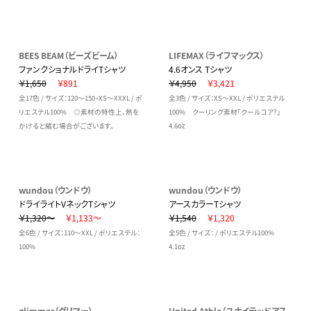
BEES BEAM（ビーズビーム）
LIFEMAX（ライフマックス）
ファンクショナルドライTシャツ
4.6オンス Tシャツ
￥1,650
￥891
￥4,950
￥3,421
全17色 / サイズ：120～150・XS～XXXL / ポ
全3色 / サイズ：XS～XXL / ポリエステル
リエステル100% ◎素材の特性上、熱を
100% クーリング素材「クールコア?」
かけると縮む場合がございます。
4.6oz
wundou（ウンドウ）
wundou（ウンドウ）
ドライライトVネックTシャツ
アースカラーTシャツ
￥1,320～
￥1,133～
￥1,540
￥1,320
全6色 / サイズ：110～XXL / ポリエステル：
全5色 / サイズ： / ポリエステル100%
100%
4.1oz
glimmer（グリマー）
United Athle（ユナイテッドアス