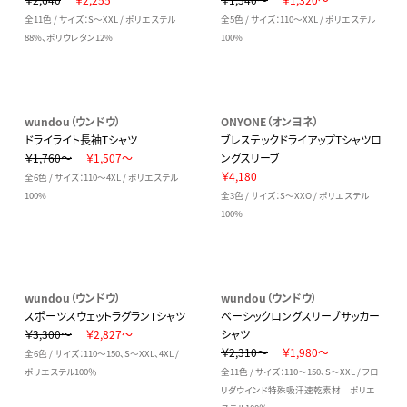
全11色 / サイズ：S～XXL / ポリエステル
全5色 / サイズ：110～XXL / ポリエステル
88%、ポリウレタン12%
100%
wundou（ウンドウ）
ONYONE（オンヨネ）
ドライライト長袖Tシャツ
ブレステックドライアップTシャツロ
￥1,760～
￥1,507～
ングスリーブ
￥4,180
全6色 / サイズ：110～4XL / ポリエステル
100%
全3色 / サイズ：S～XXO / ポリエステル
100%
wundou（ウンドウ）
wundou（ウンドウ）
スポーツスウェットラグランTシャツ
ベーシックロングスリーブサッカー
￥3,300～
￥2,827～
シャツ
￥2,310～
￥1,980～
全6色 / サイズ：110～150、S～XXL、4XL /
ポリエステル100％
全11色 / サイズ：110～150、S～XXL / フロ
リダウインド特殊吸汗速乾素材 ポリエ