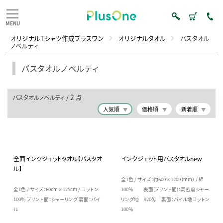
オリジナルTシャツ作成プラスワン
オリジナルタオル
バスタオル
ノベルティ
バスタオルノベルティ
2
バスタオルノベルティ /
点
人気順
価格順
新着順
全面インクジェットタオル【バスタオ
インクジェット用バスタオルnew
ル】
全1色 / サイズ：約600×1200（mm） / 綿
全1色 / サイズ：60cm×125cm / コットン
100％ 表面(プリント面)：高密度シャー
100％ プリント面：シャーリング 裏面：パイ
リング地 920匁 裏面：パイル地コットン
ル
100％