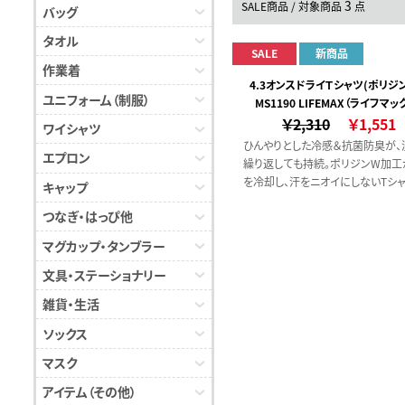
3
SALE商品 / 対象商品
点
バッグ
タオル
SALE
新商品
作業着
4.3オンスドライＴシャツ(ポリジ
ユニフォーム（制服）
MS1190 LIFEMAX（ライフマッ
工)
￥2,310
￥1,551
ワイシャツ
ひんやりとした冷感＆抗菌防臭が、
エプロン
繰り返しても持続。ポリジンW加工
を冷却し、汗をニオイにしないTシ
キャップ
す。汗に反応して働く自動冷却効果
つなぎ・はっぴ他
やり快適をキープ
マグカップ・タンブラー
文具・ステーショナリー
雑貨・生活
ソックス
マスク
アイテム（その他）