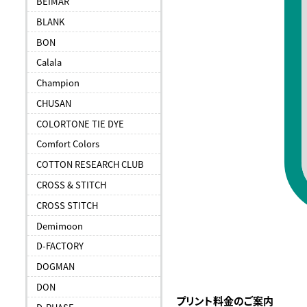
BEIMAR
BLANK
BON
Calala
Champion
CHUSAN
COLORTONE TIE DYE
Comfort Colors
COTTON RESEARCH CLUB
CROSS & STITCH
CROSS STITCH
Demimoon
D-FACTORY
DOGMAN
DON
プリント料金のご案内