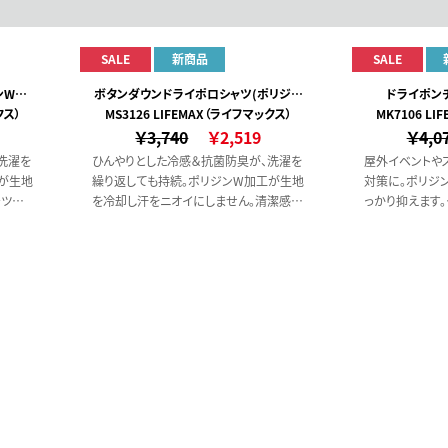
SALE
新商品
SALE
ンW加
ボタンダウンドライポロシャツ(ポリジン
ドライポン
クス）
MS3126 LIFEMAX（ライフマックス）
W加工)
MK7106 L
￥3,740
￥2,519
￥4,0
洗濯を
ひんやりとした冷感＆抗菌防臭が、洗濯を
屋外イベントや
が生地
繰り返しても持続。ポリジンW加工が生地
対策に。ポリジ
ャツで
を冷却し汗をニオイにしません。清潔感と
っかり抑えます。
でひん
涼しさが続く爽やかなポロシャツです。
汗に反応して働
汗に反応して働く自動冷却効果でひんや
り快適をキープ
り快適をキープ