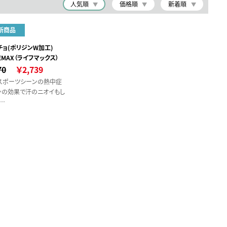
人気順
価格順
新着順
新商品
チョ(ポリジンW加工)
IFEMAX（ライフマックス）
70
￥2,739
スポーツシーンの熱中症
ンの効果で汗のニオイもし
く自動冷却効果でひんや