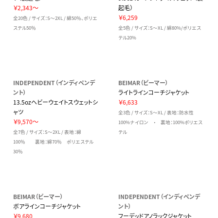
￥2,343～
起毛）
￥6,259
全20色 / サイズ：S～2XL / 綿50％、ポリエ
ステル50％
全5色 / サイズ：S～XL / 綿80%/ポリエス
テル20%
INDEPENDENT（インディペンデ
BEIMAR（ビーマー）
ント）
ライトラインコーチジャケット
13.5ozヘビーウェイトスウェットシ
￥6,633
ャツ
全3色 / サイズ：S～XL / 表地：防水性
￥9,570～
100%ナイロン ・ 裏地：100%ポリエス
全7色 / サイズ：S～2XL / 表地：綿
テル
100％ 裏地：綿70％ ポリエステル
30％
BEIMAR（ビーマー）
INDEPENDENT（インディペンデ
ボアラインコーチジャケット
ント）
￥9,680
フーデッドアノラックジャケット