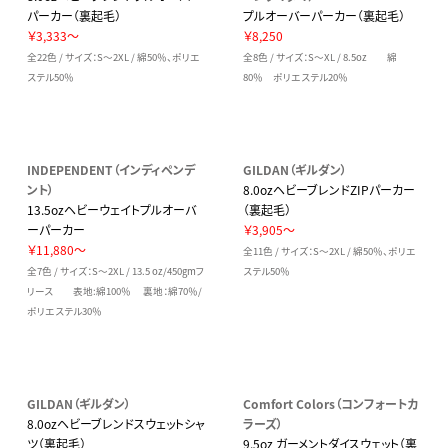
パーカー（裏起毛）
プルオーバーパーカー（裏起毛）
￥3,333～
￥8,250
全22色 / サイズ：S～2XL / 綿50％、ポリエ
全8色 / サイズ：S～XL / 8.5oz 綿
ステル50％
80％ ポリエステル20％
INDEPENDENT（インディペンデ
GILDAN（ギルダン）
ント）
8.0ozヘビーブレンドZIPパーカー
13.5ozヘビーウェイトプルオーバ
（裏起毛）
ーパーカー
￥3,905～
￥11,880～
全11色 / サイズ：S～2XL / 綿50％、ポリエ
全7色 / サイズ：S～2XL / 13.5 oz/450gmフ
ステル50％
リース 表地:綿100％ 裏地：綿70％/
ポリエステル30％
GILDAN（ギルダン）
Comfort Colors（コンフォートカ
8.0ozヘビーブレンドスウェットシャ
ラーズ）
ツ（裏起毛）
9.5oz ガーメントダイスウェット（裏