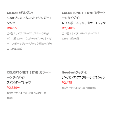
GILDAN（ギルダン）
COLORTONE TIE DYE（カラート
5.3ozプレミアムコットンリンガーT
ーンタイダイ）
シャツ
レインボー＆マルチカラーTシャツ
￥946～
￥2,640～
全4色 / サイズ：XS～2XL / 5.3 oz(180g/
全11色 / サイズ：YM～YL/S～2XL /
㎡) ：綿100% （スポーツグレー/ネイビ
5.3oz 綿100％
ー スポーツグレー/ブラック 綿90%/ポリ
エステル10%）
COLORTONE TIE DYE（カラート
Goodye（グッダイ）
ーンタイダイ）
ジャパンエクスクルーシヴTシャツ
スパイダーTシャツ
￥2,475
￥2,530～
全5色 / サイズ：S～XL / 綿100%
全9色 / サイズ：YM～2XL / 5.3oz 綿
100％