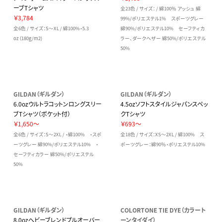
ーブTシャツ
全23色 / サイズ： / 綿100％ アッシュ 綿
￥3,784
99%/ポリエステル1% スポーツグレー
全6色 / サイズ：S～XL / 綿100%・5.3
綿90%/ポリエステル10% セーフティカ
oz（180g/m2)
ラー、ダークヘザー 綿50%/ポリエステル
50%
GILDAN（ギルダン）
GILDAN（ギルダン）
6.0ozウルトラコットンロングスリー
4.5ozソフトスタイルジャパンスペッ
ブTシャツ（ポケット付）
クTシャツ
￥1,650～
￥693～
全6色 / サイズ：S～2XL / ・綿100% ・スポ
全18色 / サイズ：XS～2XL / 綿100% ス
ーツグレー 綿90%/ポリエステル10% ・
ポーツグレー：綿90％・ポリエステル10%
セーフティカラー 綿50%/ポリエステル
50%
GILDAN（ギルダン）
COLORTONE TIE DYE（カラート
8.0ozヘビーブレンドプルオーバー
ーンタイダイ）