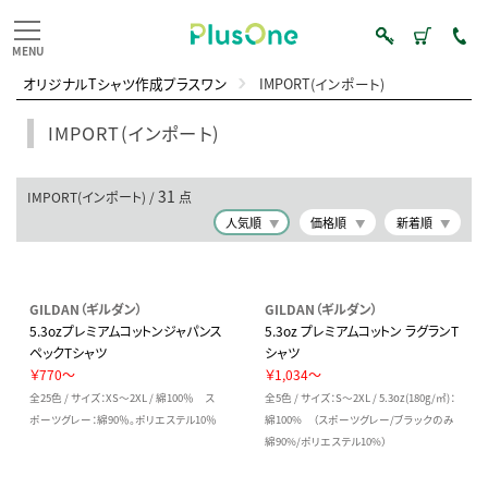
オリジナルTシャツ作成プラスワン
IMPORT(インポート)
IMPORT(インポート)
31
IMPORT(インポート) /
点
人気順
価格順
新着順
GILDAN（ギルダン）
GILDAN（ギルダン）
5.3ozプレミアムコットンジャパンス
5.3oz プレミアムコットン ラグランT
ペックTシャツ
シャツ
￥770～
￥1,034～
全25色 / サイズ：XS～2XL / 綿100％ ス
全5色 / サイズ：S～2XL / 5.3oz(180g/㎡)：
ポーツグレー：綿90％。ポリエステル10％
綿100% （スポーツグレー/ブラックのみ
綿90%/ポリエステル10%）