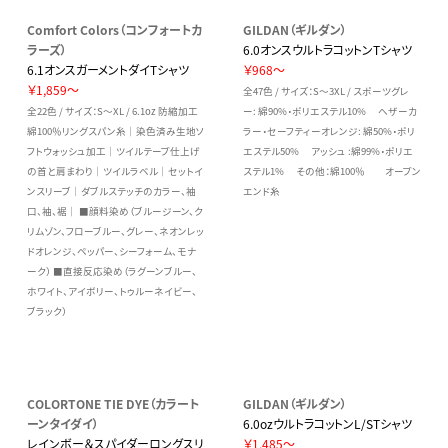
Comfort Colors（コンフォートカ
GILDAN（ギルダン）
ラーズ）
6.0オンスウルトラコットンTシャツ
6.1オンスガーメントダイTシャツ
￥968～
￥1,859～
全47色 / サイズ：S～3XL / スポーツグレ
全22色 / サイズ：S～XL / 6.1oz 防縮加工
ー: 綿90%・ポリエステル10% ヘザーカ
綿100％リングスパン糸｜染色済み生地ソ
ラー・セーフティーオレンジ: 綿50%・ポリ
フトウォッシュ加工｜ツイルテープ仕上げ
エステル50% アッシュ :綿99%・ポリエ
の首と肩まわり｜ツイルラベル｜セットイ
ステル1% その他：綿100％ オープン
ンスリーブ｜ダブルステッチのカラー、袖
エンド糸
口、袖、裾｜ ■顔料染め（ブルージーン、ク
リムゾン、フローブルー、グレー、ネオンレッ
ドオレンジ、ペッパー、シーフォーム、モナ
ーク） ■直接反応染め（ラグーンブルー、
ホワイト、アイボリー、トゥルーネイビー、
ブラック）
COLORTONE TIE DYE（カラート
GILDAN（ギルダン）
ーンタイダイ）
6.0ozウルトラコットンL/STシャツ
レインボー＆スパイダーロングスリ
￥1,485～