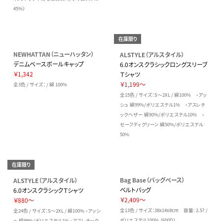
45%）
在庫限り
NEWHATTAN（ニューハッタン）
ALSTYLE（アルスタイル）
デニムベースボールキャップ
6.0オンスクラシックロングスリーブ
￥1,342
Ｔシャツ
￥1,199～
全3色 / サイズ： / 綿 100%
全15色 / サイズ：S～2XL / 綿100% ・アッ
シュ 綿99%/ポリエステル1% ・アスレチ
ックヘザー 綿90%/ポリエステル10% ・
セーフティグリーン 綿50%/ポリエステル
50%
在庫限り
Bag Base（バッグベース）
ALSTYLE（アルスタイル）
ベルトバッグ
6.0オンスクラシックＴシャツ
￥2,409～
￥880～
全13色 / サイズ：38x14x8cm 容量: 2.5? /
全24色 / サイズ：S～2XL / 綿100% ・アッシ
ポリエステル100% （600D）
ュ 綿99%/ポリエステル1% ・アスレチック