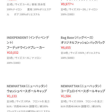
￥9,977～
全3色 / サイズ：S～XL / 表地：防水性
100%ナイロン 裏地：100%ポリエステ
全4色 / サイズ：XS～2XL / ナイロン
ル ボア：100%ポリエステル
100%（330D）
INDEPENDENT（インディペンデ
Bag Base（バッグベース）
ント）
オリジナルファッションバックパック
フーデッドウインドブレーカー
￥6,655
￥10,032
全10色 / サイズ：OSFA / ポリエステル
全6色 / サイズ：S～XL / ナイロン
100%（600D）
100%（330D）
NEWHATTAN（ニューハッタン）
NEWHATTAN（ニューハッタン）
ウォッシュベースボールキャップ
コーデュロイベースボールキャップ
￥1,133
￥1,584
全18色 / サイズ：OFSA フロントの 高さ:
全9色 / サイズ：OSFA フロントの 高さ：
6cm／内周48-64cm（調整可) / 綿100%
6cm 内周48-64cm（調整可） / 綿100％
（ウッドランドカモは綿55%/ポリエステル