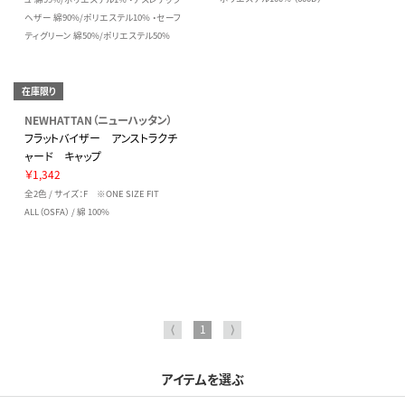
ヘザー 綿90%/ポリエステル10% ・セーフ
ティグリーン 綿50%/ポリエステル50%
在庫限り
NEWHATTAN（ニューハッタン）
フラットバイザー アンストラクチ
ャード キャップ
￥1,342
全2色 / サイズ：F ※ONE SIZE FIT
ALL（OSFA） / 綿 100%
⟨
1
⟩
アイテムを選ぶ